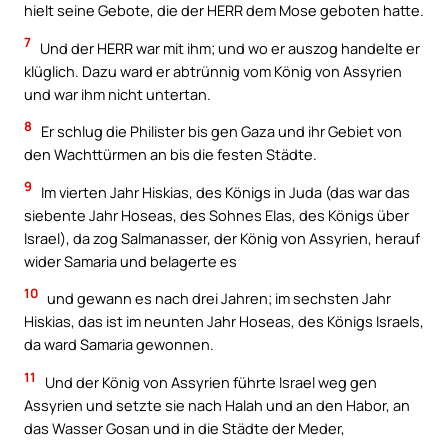
hielt seine Gebote, die der HERR dem Mose geboten hatte.
7
Und der HERR war mit ihm; und wo er auszog handelte er
klüglich. Dazu ward er abtrünnig vom König von Assyrien
und war ihm nicht untertan.
8
Er schlug die Philister bis gen Gaza und ihr Gebiet von
den Wachttürmen an bis die festen Städte.
9
Im vierten Jahr Hiskias, des Königs in Juda (das war das
siebente Jahr Hoseas, des Sohnes Elas, des Königs über
Israel), da zog Salmanasser, der König von Assyrien, herauf
wider Samaria und belagerte es
10
und gewann es nach drei Jahren; im sechsten Jahr
Hiskias, das ist im neunten Jahr Hoseas, des Königs Israels,
da ward Samaria gewonnen.
11
Und der König von Assyrien führte Israel weg gen
Assyrien und setzte sie nach Halah und an den Habor, an
das Wasser Gosan und in die Städte der Meder,