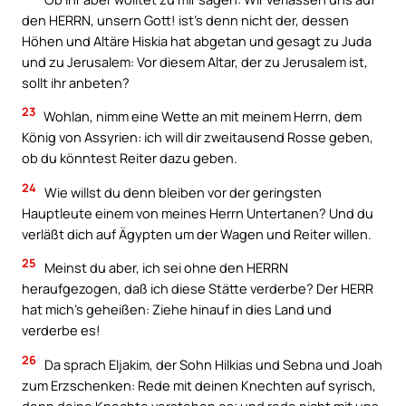
den HERRN, unsern Gott! ist’s denn nicht der, dessen
Höhen und Altäre Hiskia hat abgetan und gesagt zu Juda
und zu Jerusalem: Vor diesem Altar, der zu Jerusalem ist,
sollt ihr anbeten?
23
Wohlan, nimm eine Wette an mit meinem Herrn, dem
König von Assyrien: ich will dir zweitausend Rosse geben,
ob du könntest Reiter dazu geben.
24
Wie willst du denn bleiben vor der geringsten
Hauptleute einem von meines Herrn Untertanen? Und du
verläßt dich auf Ägypten um der Wagen und Reiter willen.
25
Meinst du aber, ich sei ohne den HERRN
heraufgezogen, daß ich diese Stätte verderbe? Der HERR
hat mich’s geheißen: Ziehe hinauf in dies Land und
verderbe es!
26
Da sprach Eljakim, der Sohn Hilkias und Sebna und Joah
zum Erzschenken: Rede mit deinen Knechten auf syrisch,