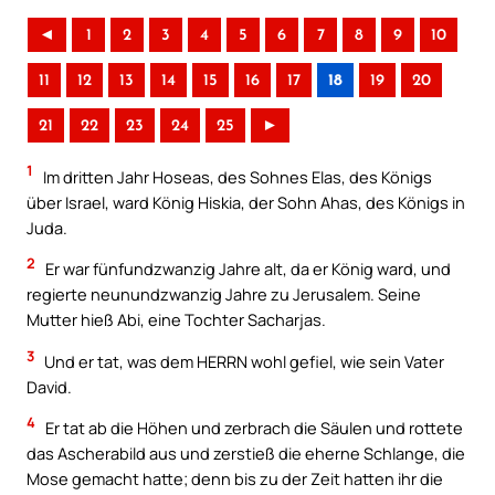
◄
1
2
3
4
5
6
7
8
9
10
11
12
13
14
15
16
17
18
19
20
21
22
23
24
25
►
1
Im dritten Jahr Hoseas, des Sohnes Elas, des Königs
über Israel, ward König Hiskia, der Sohn Ahas, des Königs in
Juda.
2
Er war fünfundzwanzig Jahre alt, da er König ward, und
regierte neunundzwanzig Jahre zu Jerusalem. Seine
Mutter hieß Abi, eine Tochter Sacharjas.
3
Und er tat, was dem HERRN wohl gefiel, wie sein Vater
David.
4
Er tat ab die Höhen und zerbrach die Säulen und rottete
das Ascherabild aus und zerstieß die eherne Schlange, die
Mose gemacht hatte; denn bis zu der Zeit hatten ihr die