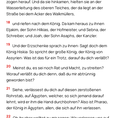
zogen herauf. Und da sie hinkamen, hielten sie an der
Wasserleitung des oberen Teiches, der da liegt an der
Straße bei dem Acker des Walkmüllers,
18
und riefen nach dem König. Da kam heraus zu ihnen
Eljakim, der Sohn Hilkias, der Hofmeister, und Sebna, der
Schreiber, und Joah, der Sohn Asaphs, der Kanzler.
19
Und der Erzschenke sprach zu ihnen: Sagt doch dem
König Hiskia: So spricht der große König, der König von
Assyrien: Was ist das für ein Trotz, darauf du dich verläßt?
20
Meinst du, es sei noch Rat und Macht, zu streiten?
Worauf verläßt du dich denn, daß du mir abtrünnig
geworden bist?
21
Siehe, verlässest du dich auf diesen zerstoßenen
Rohrstab, auf Ägypten, welcher, so sich jemand darauf
lehnt, wird er ihm die Hand durchbohren? Also ist Pharao,
der König in Ägypten, allen, die sich auf ihn verlassen.
22
Ob ihr aber wolltet zu mir sagen: Wir verlassen uns auf