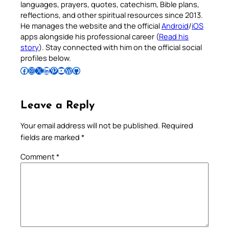
languages, prayers, quotes, catechism, Bible plans,
reflections, and other spiritual resources since 2013.
He manages the website and the official
Android
/
iOS
apps alongside his professional career (
Read his
story
). Stay connected with him on the official social
profiles below.
Follow Pradeep on Facebook
Follow Pradeep on Instagram
Follow Pradeep on X
Follow Pradeep on LinkedIn
Follow Pradeep on Pinterest
Subscribe to Pradeep’s Youtube Channel
Follow Pradeep on WordPress
Follow Pradeep on GitHub
Leave a Reply
Your email address will not be published.
Required
fields are marked
*
Comment
*