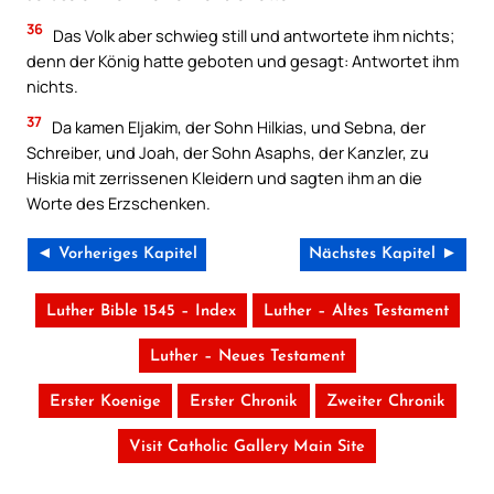
36
Das Volk aber schwieg still und antwortete ihm nichts;
denn der König hatte geboten und gesagt: Antwortet ihm
nichts.
37
Da kamen Eljakim, der Sohn Hilkias, und Sebna, der
Schreiber, und Joah, der Sohn Asaphs, der Kanzler, zu
Hiskia mit zerrissenen Kleidern und sagten ihm an die
Worte des Erzschenken.
◄ Vorheriges Kapitel
Nächstes Kapitel ►
Luther Bible 1545 – Index
Luther – Altes Testament
Luther – Neues Testament
Erster Koenige
Erster Chronik
Zweiter Chronik
Visit Catholic Gallery Main Site