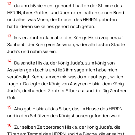
12
darum daß sie nicht gehorcht hatten der Stimme des
HERRN, ihres Gottes, und übertreten hatten seinen Bund
und alles, was Mose, der Knecht des HERRN, geboten
hatte; deren sie keines gehört noch getan.
13
Im vierzehnten Jahr aber des Königs Hiskia zog herauf
Sanherib, der König von Assyrien, wider alle festen Städte
Juda’s und nahm sie ein.
14
Da sandte Hiskia, der König Juda’s, zum König von
Assyrien gen Lachis und ließ ihm sagen: Ich habe mich
versündigt. Kehre um von mir; was du mir auflegst, will ich
tragen. Da legte der König von Assyrien Hiskia, dem König
Juda’s, dreihundert Zentner Silber auf und dreißig Zentner
Gold.
15
Also gab Hiskia all das Silber, das im Hause des HERRN
und in den Schätzen des Königshauses gefunden ward.
16
Zur selben Zeit zerbrach Hiskia, der König Juda’s, die
Türen am Tempel des HERRN und die Bleche, die er selbst