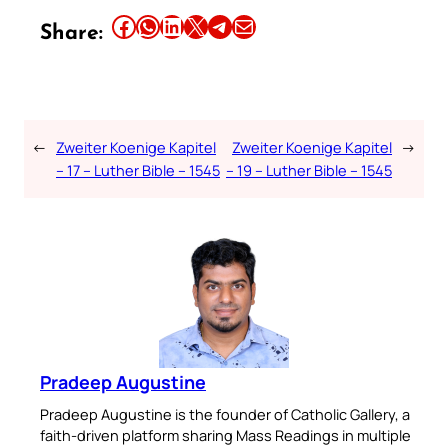
Share this article on Facebook
Share this article on WhatsApp
Share this article on LinkedIn
Share this article on X
Share this article on Telegram
Email this Article
Share:
←
Zweiter Koenige Kapitel
Zweiter Koenige Kapitel
→
– 17 – Luther Bible – 1545
– 19 – Luther Bible – 1545
Pradeep Augustine
Pradeep Augustine is the founder of Catholic Gallery, a
faith-driven platform sharing Mass Readings in multiple