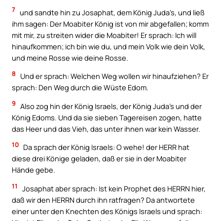
7
und sandte hin zu Josaphat, dem König Juda’s, und ließ
ihm sagen: Der Moabiter König ist von mir abgefallen; komm
mit mir, zu streiten wider die Moabiter! Er sprach: Ich will
hinaufkommen; ich bin wie du, und mein Volk wie dein Volk,
und meine Rosse wie deine Rosse.
8
Und er sprach: Welchen Weg wollen wir hinaufziehen? Er
sprach: Den Weg durch die Wüste Edom.
9
Also zog hin der König Israels, der König Juda’s und der
König Edoms. Und da sie sieben Tagereisen zogen, hatte
das Heer und das Vieh, das unter ihnen war kein Wasser.
10
Da sprach der König Israels: O wehe! der HERR hat
diese drei Könige geladen, daß er sie in der Moabiter
Hände gebe.
11
Josaphat aber sprach: Ist kein Prophet des HERRN hier,
daß wir den HERRN durch ihn ratfragen? Da antwortete
einer unter den Knechten des Königs Israels und sprach: