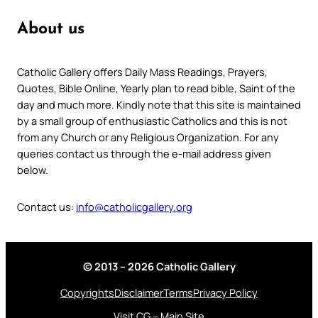
About us
Catholic Gallery offers Daily Mass Readings, Prayers,
Quotes, Bible Online, Yearly plan to read bible, Saint of the
day and much more. Kindly note that this site is maintained
by a small group of enthusiastic Catholics and this is not
from any Church or any Religious Organization. For any
queries contact us through the e-mail address given
below.
Contact us:
info@catholicgallery.org
© 2013 – 2026 Catholic Gallery
Copyrights
Disclaimer
Terms
Privacy Policy
Visit CG – Main Site