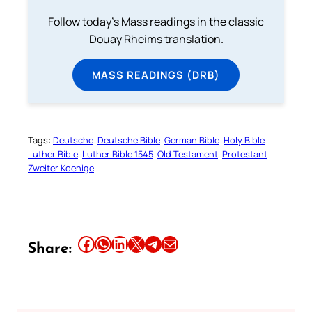
Follow today's Mass readings in the classic
Douay Rheims translation.
MASS READINGS (DRB)
Tags:
Deutsche
Deutsche Bible
German Bible
Holy Bible
Luther Bible
Luther Bible 1545
Old Testament
Protestant
Zweiter Koenige
Share this article on Facebook
Share this article on WhatsApp
Share this article on LinkedIn
Share this article on X
Share this article on Telegram
Email this Article
Share: