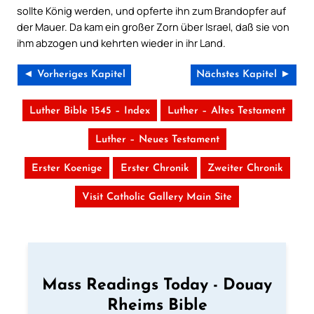
sollte König werden, und opferte ihn zum Brandopfer auf
der Mauer. Da kam ein großer Zorn über Israel, daß sie von
ihm abzogen und kehrten wieder in ihr Land.
◄ Vorheriges Kapitel
Nächstes Kapitel ►
Luther Bible 1545 – Index
Luther – Altes Testament
Luther – Neues Testament
Erster Koenige
Erster Chronik
Zweiter Chronik
Visit Catholic Gallery Main Site
Mass Readings Today - Douay
Rheims Bible