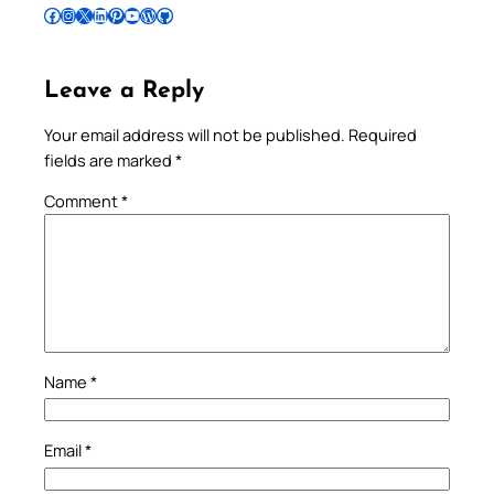
Follow Pradeep on Facebook
Follow Pradeep on Instagram
Follow Pradeep on X
Follow Pradeep on LinkedIn
Follow Pradeep on Pinterest
Subscribe to Pradeep’s Youtube Channel
Follow Pradeep on WordPress
Follow Pradeep on GitHub
Leave a Reply
Your email address will not be published.
Required
fields are marked
*
Comment
*
Name
*
Email
*