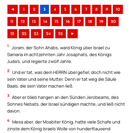
◄
1
2
3
4
5
6
7
8
9
10
11
12
13
14
15
16
17
18
19
20
21
22
23
24
25
►
1
Joram, der Sohn Ahabs, ward König über Israel zu
Samaria im achtzehnten Jahr Josaphats, des Königs
Juda’s, und regierte zwölf Jahre.
2
Und er tat, was dem HERRN übel gefiel; doch nicht wie
sein Vater und seine Mutter. Denn er tat weg die Säule
Baals, die sein Vater machen ließ.
3
Aber er blieb hangen an den Sünden Jerobeams, des
Sohnes Nebats, der Israel sündigen machte, und ließ nicht
davon.
4
Mesa aber, der Moabiter König, hatte viele Schafe und
zinste dem König Israels Wolle von hunderttausend