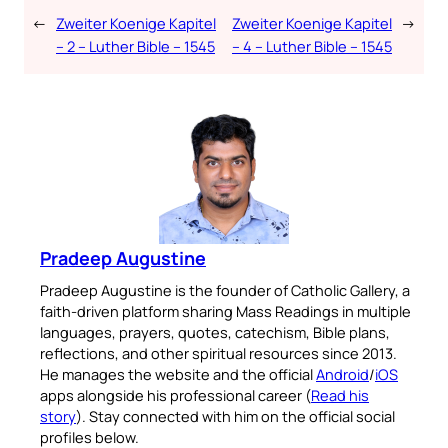
←
Zweiter Koenige Kapitel
Zweiter Koenige Kapitel
→
– 2 – Luther Bible – 1545
– 4 – Luther Bible – 1545
Pradeep Augustine
Pradeep Augustine is the founder of Catholic Gallery, a
faith-driven platform sharing Mass Readings in multiple
languages, prayers, quotes, catechism, Bible plans,
reflections, and other spiritual resources since 2013.
He manages the website and the official
Android
/
iOS
apps alongside his professional career (
Read his
story
). Stay connected with him on the official social
profiles below.