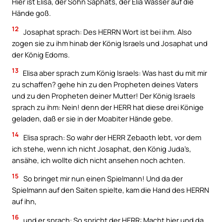
Hier ist Elisa, der Sohn Saphats, der Elia Wasser auf die
Hände goß.
12
Josaphat sprach: Des HERRN Wort ist bei ihm. Also
zogen sie zu ihm hinab der König Israels und Josaphat und
der König Edoms.
13
Elisa aber sprach zum König Israels: Was hast du mit mir
zu schaffen? gehe hin zu den Propheten deines Vaters
und zu den Propheten deiner Mutter! Der König Israels
sprach zu ihm: Nein! denn der HERR hat diese drei Könige
geladen, daß er sie in der Moabiter Hände gebe.
14
Elisa sprach: So wahr der HERR Zebaoth lebt, vor dem
ich stehe, wenn ich nicht Josaphat, den König Juda’s,
ansähe, ich wollte dich nicht ansehen noch achten.
15
So bringet mir nun einen Spielmann! Und da der
Spielmann auf den Saiten spielte, kam die Hand des HERRN
auf ihn,
16
und er sprach: So spricht der HERR: Macht hier und da