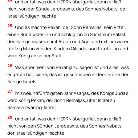
und er tat, was dem HERRN übel gefiel; denn er ließ
nicht von der Sünde Jerobeams, des Sohnes Nebats, der
Israel sündigen machte.
25
Und es machte Pekah, der Sohn Remaljas, sein Ritter,
einen Bund wider ihn und schlug ihn zu Samaria im Palast
des Königshauses samt Argob und Arje, und mit ihm waren
fünfzig Mann von den Kindern Gileads, und tötete ihn und
ward König an seiner Statt.
26
Was aber mehr von Pekahja zu sagen ist und alles, was
er getan hat, siehe, das ist geschrieben in der Chronik der
Könige Israels.
27
Im zweiundfünfzigsten Jahr Asarjas, des Königs Juda’s,
ward König Pekah, der Sohn Remaljas, über Israel zu
Samaria zwanzig Jahre;
28
und er tat, was dem HERRN übel gefiel; denn er ließ
nicht von den Sünden Jerobeams, des Sohnes Nebats,
der Israel sündigen machte.