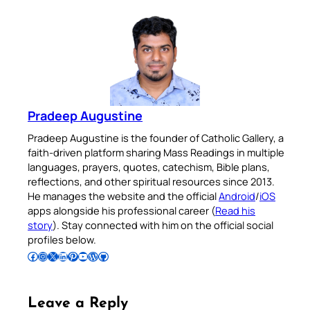
Pradeep Augustine
Pradeep Augustine is the founder of Catholic Gallery, a
faith-driven platform sharing Mass Readings in multiple
languages, prayers, quotes, catechism, Bible plans,
reflections, and other spiritual resources since 2013.
He manages the website and the official
Android
/
iOS
apps alongside his professional career (
Read his
story
). Stay connected with him on the official social
profiles below.
Follow Pradeep on Facebook
Follow Pradeep on Instagram
Follow Pradeep on X
Follow Pradeep on LinkedIn
Follow Pradeep on Pinterest
Subscribe to Pradeep’s Youtube Channel
Follow Pradeep on WordPress
Follow Pradeep on GitHub
Leave a Reply