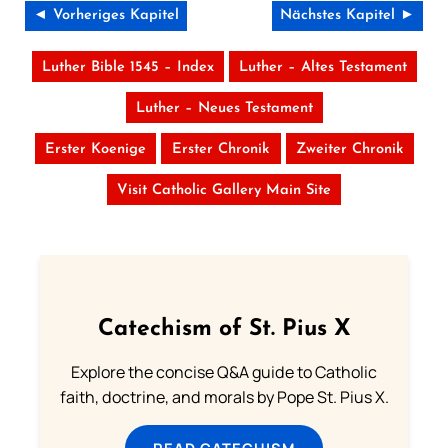
◄ Vorheriges Kapitel
Nächstes Kapitel ►
Luther Bible 1545 – Index
Luther – Altes Testament
Luther – Neues Testament
Erster Koenige
Erster Chronik
Zweiter Chronik
Visit Catholic Gallery Main Site
Catechism of St. Pius X
Explore the concise Q&A guide to Catholic
faith, doctrine, and morals by Pope St. Pius X.