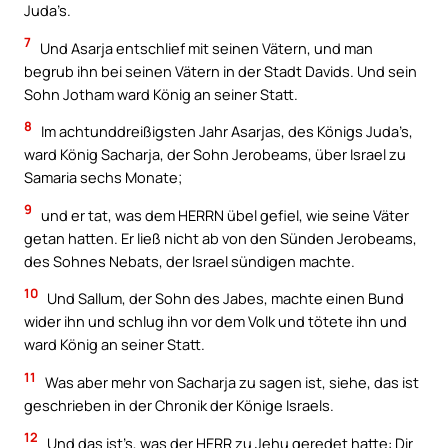
Juda’s.
7
Und Asarja entschlief mit seinen Vätern, und man
begrub ihn bei seinen Vätern in der Stadt Davids. Und sein
Sohn Jotham ward König an seiner Statt.
8
Im achtunddreißigsten Jahr Asarjas, des Königs Juda’s,
ward König Sacharja, der Sohn Jerobeams, über Israel zu
Samaria sechs Monate;
9
und er tat, was dem HERRN übel gefiel, wie seine Väter
getan hatten. Er ließ nicht ab von den Sünden Jerobeams,
des Sohnes Nebats, der Israel sündigen machte.
10
Und Sallum, der Sohn des Jabes, machte einen Bund
wider ihn und schlug ihn vor dem Volk und tötete ihn und
ward König an seiner Statt.
11
Was aber mehr von Sacharja zu sagen ist, siehe, das ist
geschrieben in der Chronik der Könige Israels.
12
Und das ist’s, was der HERR zu Jehu geredet hatte: Dir