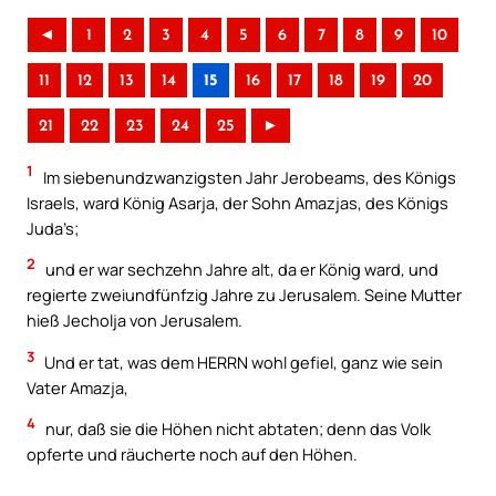
◄
1
2
3
4
5
6
7
8
9
10
11
12
13
14
15
16
17
18
19
20
21
22
23
24
25
►
1
Im siebenundzwanzigsten Jahr Jerobeams, des Königs
Israels, ward König Asarja, der Sohn Amazjas, des Königs
Juda’s;
2
und er war sechzehn Jahre alt, da er König ward, und
regierte zweiundfünfzig Jahre zu Jerusalem. Seine Mutter
hieß Jecholja von Jerusalem.
3
Und er tat, was dem HERRN wohl gefiel, ganz wie sein
Vater Amazja,
4
nur, daß sie die Höhen nicht abtaten; denn das Volk
opferte und räucherte noch auf den Höhen.