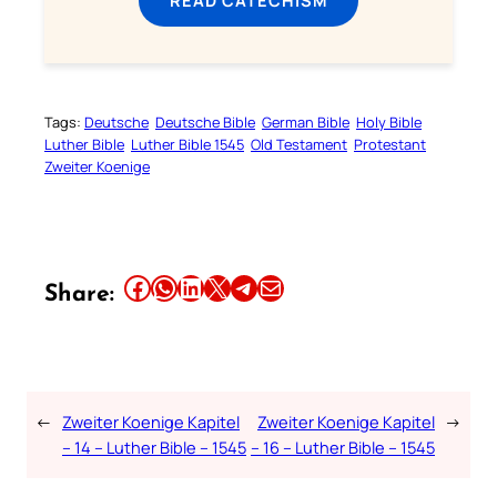
READ CATECHISM
Tags:
Deutsche
Deutsche Bible
German Bible
Holy Bible
Luther Bible
Luther Bible 1545
Old Testament
Protestant
Zweiter Koenige
Share this article on Facebook
Share this article on WhatsApp
Share this article on LinkedIn
Share this article on X
Share this article on Telegram
Email this Article
Share:
←
Zweiter Koenige Kapitel
Zweiter Koenige Kapitel
→
– 14 – Luther Bible – 1545
– 16 – Luther Bible – 1545