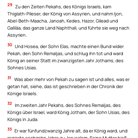
29
Zu den Zeiten Pekahs, des Königs Israels, kam
Thiglath-Pileser, der König von Assyrien, und nahm Ijon,
Abel-Beth-Maacha, Janoah, Kedes, Hazor, Gilead und
Galiläa, das ganze Land Naphthali, und führte sie weg nach
Assyrien.
30
Und Hosea, der Sohn Elas, machte einen Bund wider
Pekah, den Sohn Remaljas, und schlug ihn tot und ward
König an seiner Statt im zwanzigsten Jahr Jothams, des
Sohnes Usias.
31
Was aber mehr von Pekah zu sagen ist und alles, was er
getan hat, siehe, das ist geschrieben in der Chronik der
Könige Israels.
32
Im zweiten Jahr Pekahs, des Sohnes Remaljas, des
Königs über Israel, ward König Jotham, der Sohn Usias, des
Königs in Juda.
33
Er war fünfundzwanzig Jahre alt, da er König ward, und
regierte sechzehn Jahre zu Jerusalem. Seine Mutter hieß