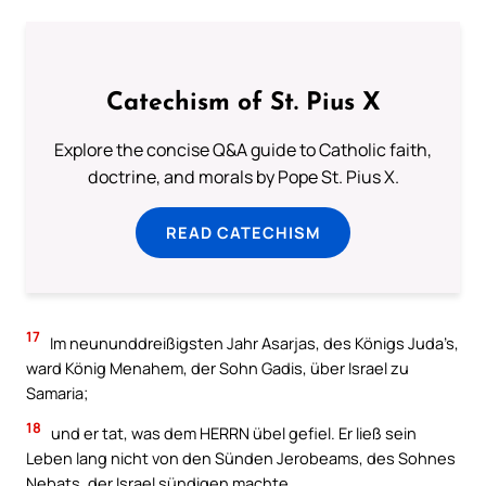
Catechism of St. Pius X
Explore the concise Q&A guide to Catholic faith,
doctrine, and morals by Pope St. Pius X.
READ CATECHISM
17
Im neununddreißigsten Jahr Asarjas, des Königs Juda’s,
ward König Menahem, der Sohn Gadis, über Israel zu
Samaria;
18
und er tat, was dem HERRN übel gefiel. Er ließ sein
Leben lang nicht von den Sünden Jerobeams, des Sohnes
Nebats, der Israel sündigen machte.