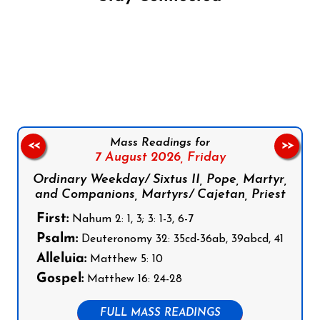
Follow us on Facebook
Follow us on Instagram
Follow us on X
Subscribe to our YouTube Channel
Follow us on WhatsApp
Mass Readings for
<<
>>
7 August 2026,
Friday
Ordinary Weekday/ Sixtus II, Pope, Martyr,
and Companions, Martyrs/ Cajetan, Priest
First:
Nahum 2: 1, 3; 3: 1-3, 6-7
Psalm:
Deuteronomy 32: 35cd-36ab, 39abcd, 41
Alleluia:
Matthew 5: 10
Gospel:
Matthew 16: 24-28
FULL MASS READINGS