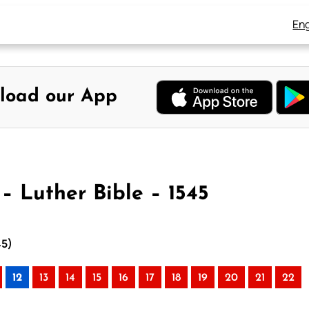
Eng
load our App
– Luther Bible – 1545
45)
12
13
14
15
16
17
18
19
20
21
22