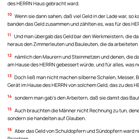
des HERRN Haus gebracht ward.
10
Wenn sie dann sahen, daß viel Geld in der Lade war, so 
banden das Geld zusammen und zählten es, was für des H
11
Und man übergab das Geld bar den Werkmeistern, die da
heraus den Zimmerleuten und Bauleuten, die da arbeitete
12
nämlich den Maurern und Steinmetzen und denen, die da 
am Hause des HERRN gebessert würde, und für alles, was n
13
Doch ließ man nicht machen silberne Schalen, Messer, 
Gerät im Hause des HERRN von solchem Geld, das zu des 
14
sondern man gab’s den Arbeitern, daß sie damit das Bau
15
Auch brauchten die Männer nicht Rechnung zu tun, dene
sondern sie handelten auf Glauben.
16
Aber das Geld von Schuldopfern und Sündopfern ward n
Priestern.