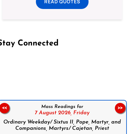
READ QUOTES
Stay Connected
on Facebook
Follow us on Instagram
Follow us on X
Subscribe to our YouTube Channel
Follow us on WhatsApp
Mass Readings for
<<
>>
7 August 2026,
Friday
Ordinary Weekday/ Sixtus II, Pope, Martyr, and
Companions, Martyrs/ Cajetan, Priest