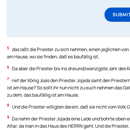
SUBMI
5
das laßt die Priester zu sich nehmen, einen jeglichen von
am Hause, wo sie finden, daß es baufällig ist.
6
Da aber die Priester bis ins dreiundzwanzigste Jahr des 
7
rief der König Joas den Priester Jojada samt den Priester
ist am Hause? So sollt ihr nun nicht zu euch nehmen das Gel
zu dem, das baufällig ist am Hause.
8
Und die Priester willigten darein, daß sie nicht vom Vol
9
Da nahm der Priester Jojada eine Lade und bohrte oben e
Altar, da man in das Haus des HERRN geht. Und die Priester, 