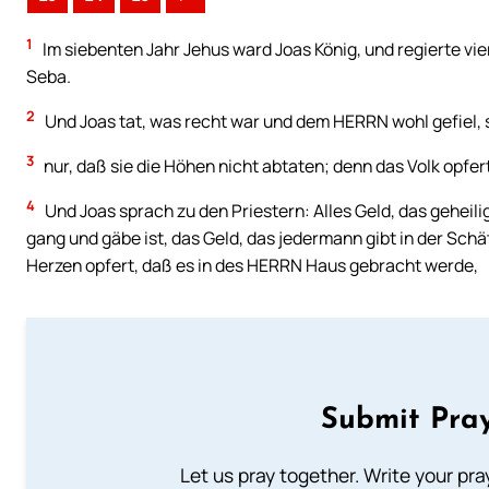
1
Im siebenten Jahr Jehus ward Joas König, und regierte vie
Seba.
2
Und Joas tat, was recht war und dem HERRN wohl gefiel, so
3
nur, daß sie die Höhen nicht abtaten; denn das Volk opfe
4
Und Joas sprach zu den Priestern: Alles Geld, das geheil
gang und gäbe ist, das Geld, das jedermann gibt in der Schä
Herzen opfert, daß es in des HERRN Haus gebracht werde,
Submit Pray
Let us pray together. Write your pr