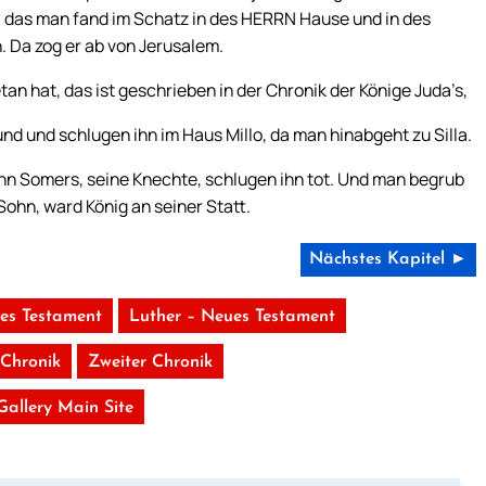
ld, das man fand im Schatz in des HERRN Hause und in des
. Da zog er ab von Jerusalem.
an hat, das ist geschrieben in der Chronik der Könige Juda’s,
 und schlugen ihn im Haus Millo, da man hinabgeht zu Silla.
hn Somers, seine Knechte, schlugen ihn tot. Und man begrub
Sohn, ward König an seiner Statt.
Nächstes Kapitel ►
tes Testament
Luther – Neues Testament
 Chronik
Zweiter Chronik
 Gallery Main Site