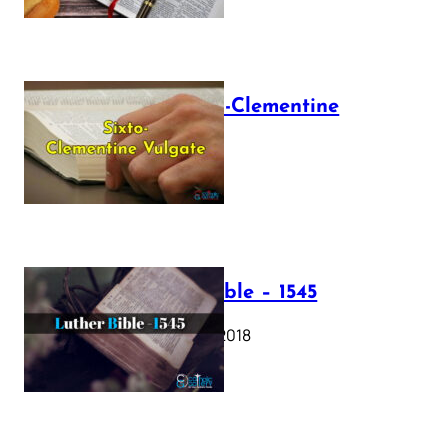
The Sixto-Clementine
Vulgate
July 12, 2025
Luther Bible – 1545
October 17, 2018