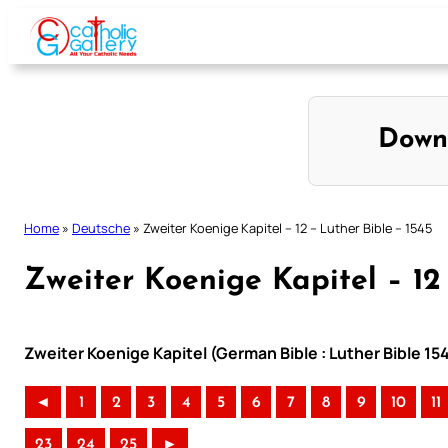
Skip
to
content
Down
Home
»
Deutsche
»
Zweiter Koenige Kapitel – 12 – Luther Bible – 1545
Zweiter Koenige Kapitel – 12 
Zweiter Koenige Kapitel (German Bible : Luther Bible 15
◄
1
2
3
4
5
6
7
8
9
10
11
23
24
25
►