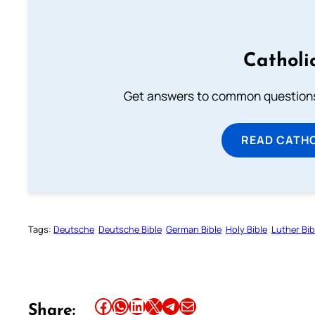
Catholi
Get answers to common questions 
READ CATH
Tags:
Deutsche
Deutsche Bible
German Bible
Holy Bible
Luther Bib
Share this article on Facebook
Share this article on WhatsApp
Share this article on LinkedIn
Share this article on X
Share this article on Telegram
Email this Article
Share: