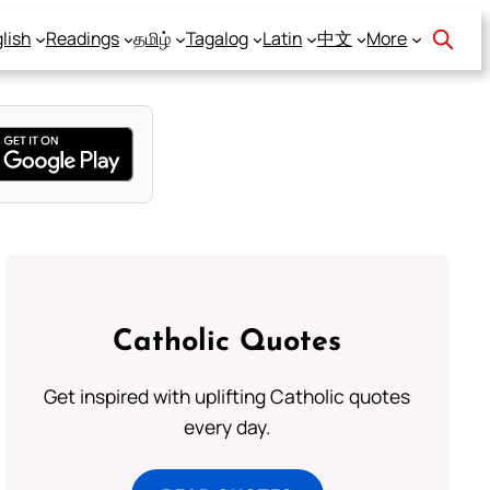
lish
Readings
தமிழ்
Tagalog
Latin
中文
More
Catholic Quotes
Get inspired with uplifting Catholic quotes
every day.