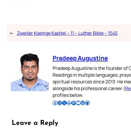
←
Zweiter Koenige Kapitel – 11 – Luther Bible – 1545
Pradeep Augustine
Pradeep Augustine is the founder of C
Readings in multiple languages, praye
spiritual resources since 2013. He ma
alongside his professional career (
Re
profiles below.
Follow Pradeep on Facebook
Follow Pradeep on Instagram
Follow Pradeep on X
Follow Pradeep on LinkedIn
Follow Pradeep on Pinterest
Subscribe to Pradeep’s Youtube Channel
Follow Pradeep on WordPress
Follow Pradeep on GitHub
Leave a Reply