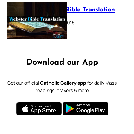
Webster Bible Translation
October 11, 2018
Download our App
Get our official
Catholic Gallery app
for daily Mass
readings, prayers & more