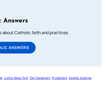
c Answers
about Catholic faith and practices.
OLIC ANSWERS
le
Luther Bible 1545
Old Testament
Protestant
Zweiter Koenige