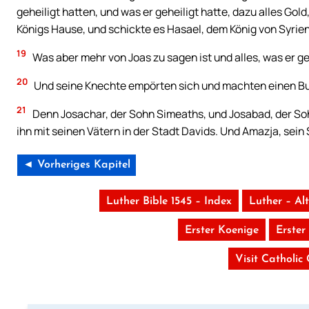
geheiligt hatten, und was er geheiligt hatte, dazu alles Go
Königs Hause, und schickte es Hasael, dem König von Syrien
19
Was aber mehr von Joas zu sagen ist und alles, was er get
20
Und seine Knechte empörten sich und machten einen Bund
21
Denn Josachar, der Sohn Simeaths, und Josabad, der So
ihn mit seinen Vätern in der Stadt Davids. Und Amazja, sein 
◄ Vorheriges Kapitel
Luther Bible 1545 – Index
Luther – Al
Erster Koenige
Erster
Visit Catholic