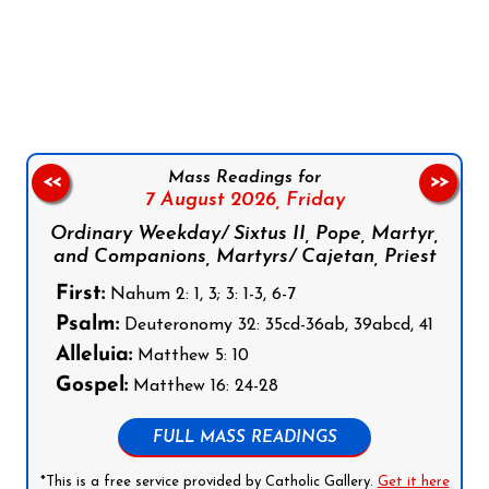
Follow us on Facebook
Follow us on Instagram
Follow us on X
Subscribe to our YouTube Channel
Follow us on WhatsApp
Mass Readings for
<<
>>
7 August 2026,
Friday
Ordinary Weekday/ Sixtus II, Pope, Martyr,
and Companions, Martyrs/ Cajetan, Priest
First:
Nahum 2: 1, 3; 3: 1-3, 6-7
Psalm:
Deuteronomy 32: 35cd-36ab, 39abcd, 41
Alleluia:
Matthew 5: 10
Gospel:
Matthew 16: 24-28
FULL MASS READINGS
*This is a free service provided by Catholic Gallery.
Get it here