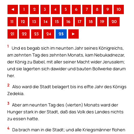
◄
1
2
3
4
5
6
7
8
9
10
11
12
13
14
15
16
17
18
19
20
21
22
23
24
25
►
1
Und es begab sich im neunten Jahr seines Königreichs,
am zehnten Tag des zehnten Monats, kam Nebukadnezar,
der König zu Babel, mit aller seiner Macht wider Jerusalem;
und sie lagerten sich dawider und bauten Bollwerke darum
her.
2
Also ward die Stadt belagert bis ins elfte Jahr des Königs
Zedekia.
3
Aber am neunten Tag des (vierten) Monats ward der
Hunger stark in der Stadt, daß das Volk des Landes nichts
zu essen hatte.
4
Da brach man in die Stadt; und alle Kriegsmänner flohen