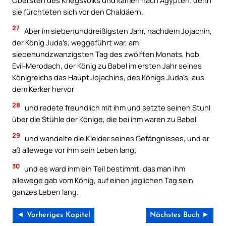
Obersten des Kriegsvolks und kamen nach Ägypten; denn
sie fürchteten sich vor den Chaldäern.
27
Aber im siebenunddreißigsten Jahr, nachdem Jojachin,
der König Juda’s, weggeführt war, am
siebenundzwanzigsten Tag des zwölften Monats, hob
Evil-Merodach, der König zu Babel im ersten Jahr seines
Königreichs das Haupt Jojachins, des Königs Juda’s, aus
dem Kerker hervor
28
und redete freundlich mit ihm und setzte seinen Stuhl
über die Stühle der Könige, die bei ihm waren zu Babel,
29
und wandelte die Kleider seines Gefängnisses, und er
aß allewege vor ihm sein Leben lang;
30
und es ward ihm ein Teil bestimmt, das man ihm
allewege gab vom König, auf einen jeglichen Tag sein
ganzes Leben lang.
◄ Vorheriges Kapitel
Nächstes Buch ►