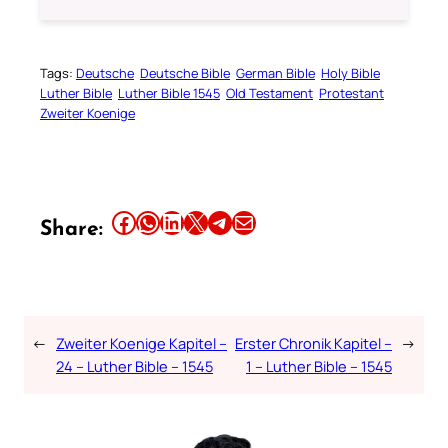
Tags:
Deutsche
Deutsche Bible
German Bible
Holy Bible
Luther Bible
Luther Bible 1545
Old Testament
Protestant
Zweiter Koenige
Share this article on Facebook
Share this article on WhatsApp
Share this article on LinkedIn
Share this article on X
Share this article on Telegram
Email this Article
Share:
←
Zweiter Koenige Kapitel –
Erster Chronik Kapitel –
→
24 – Luther Bible – 1545
1 – Luther Bible – 1545