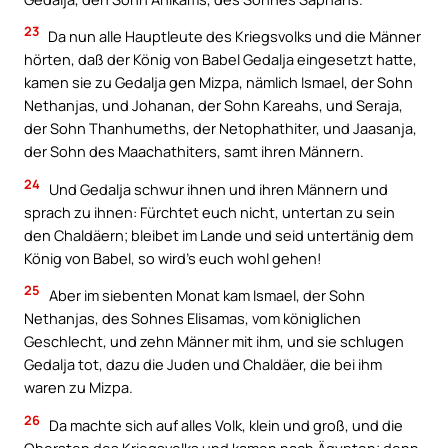
23
Da nun alle Hauptleute des Kriegsvolks und die Männer
hörten, daß der König von Babel Gedalja eingesetzt hatte,
kamen sie zu Gedalja gen Mizpa, nämlich Ismael, der Sohn
Nethanjas, und Johanan, der Sohn Kareahs, und Seraja,
der Sohn Thanhumeths, der Netophathiter, und Jaasanja,
der Sohn des Maachathiters, samt ihren Männern.
24
Und Gedalja schwur ihnen und ihren Männern und
sprach zu ihnen: Fürchtet euch nicht, untertan zu sein
den Chaldäern; bleibet im Lande und seid untertänig dem
König von Babel, so wird’s euch wohl gehen!
25
Aber im siebenten Monat kam Ismael, der Sohn
Nethanjas, des Sohnes Elisamas, vom königlichen
Geschlecht, und zehn Männer mit ihm, und sie schlugen
Gedalja tot, dazu die Juden und Chaldäer, die bei ihm
waren zu Mizpa.
26
Da machte sich auf alles Volk, klein und groß, und die