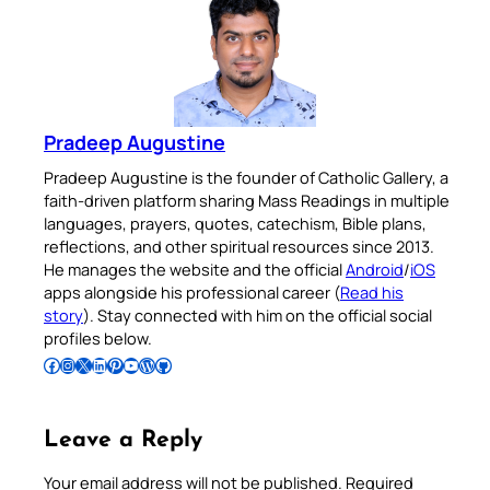
Pradeep Augustine
Pradeep Augustine is the founder of Catholic Gallery, a
faith-driven platform sharing Mass Readings in multiple
languages, prayers, quotes, catechism, Bible plans,
reflections, and other spiritual resources since 2013.
He manages the website and the official
Android
/
iOS
apps alongside his professional career (
Read his
story
). Stay connected with him on the official social
profiles below.
Follow Pradeep on Facebook
Follow Pradeep on Instagram
Follow Pradeep on X
Follow Pradeep on LinkedIn
Follow Pradeep on Pinterest
Subscribe to Pradeep’s Youtube Channel
Follow Pradeep on WordPress
Follow Pradeep on GitHub
Leave a Reply
Your email address will not be published.
Required