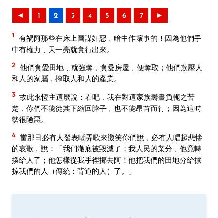
◄
1
2
3
4
5
6
7
►
1
有禍阿那些在床上圖謀奸惡﹑暗中作壞事的！因為他們手
中有權力﹑天一亮就實行出來。
2
他們貪愛田地﹑就強奪﹐貪愛房屋﹑便奪取；他們欺壓人
和人的家屬﹐搾取人和人的產業。
3
故此永恆主這麼說：看吧﹐我在對這家族籌畫負軛之苦
楚﹐你們不能從其下縮回脖子﹐也不能昂首而行；因為這時
勢很險惡。
4
當那日必有人發表嘲弄歌來譏笑你們說﹐必有人唱起悲慘
的哀歌﹐說：「我們澈底被毀滅了；我人民的業分﹑他竟轉
換給人了；他怎樣從我手裡挪去阿！他把我們的田地分給擄
掠我們的人（傳統：背道的人）了。」