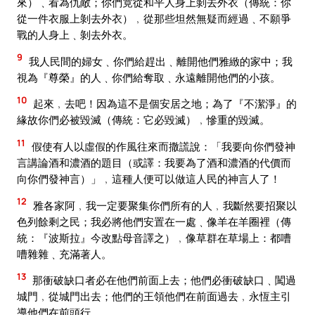
來）﹑看為仇敵；你們竟從和平人身上剝去外衣（傳統：你
從一件衣服上剝去外衣）﹐從那些坦然無疑而經過﹑不願爭
戰的人身上﹑剝去外衣。
9
我人民間的婦女﹑你們給趕出﹑離開他們雅緻的家中；我
視為『尊榮』的人﹑你們給奪取﹑永遠離開他們的小孩。
10
起來﹐去吧！因為這不是個安居之地；為了『不潔淨』的
緣故你們必被毀滅（傳統：它必毀滅）﹐慘重的毀滅。
11
假使有人以虛假的作風往來而撒謊說：「我要向你們發神
言講論酒和濃酒的題目（或譯：我要為了酒和濃酒的代價而
向你們發神言）」﹐這種人便可以做這人民的神言人了！
12
雅各家阿﹐我一定要聚集你們所有的人﹐我斷然要招聚以
色列餘剩之民；我必將他們安置在一處﹑像羊在羊圈裡（傳
統：『波斯拉』今改點母音譯之）﹐像草群在草場上：都嘈
嘈雜雜﹑充滿著人。
13
那衝破缺口者必在他們前面上去；他們必衝破缺口﹑闖過
城門﹐從城門出去；他們的王領他們在前面過去﹐永恆主引
導他們在前頭行。