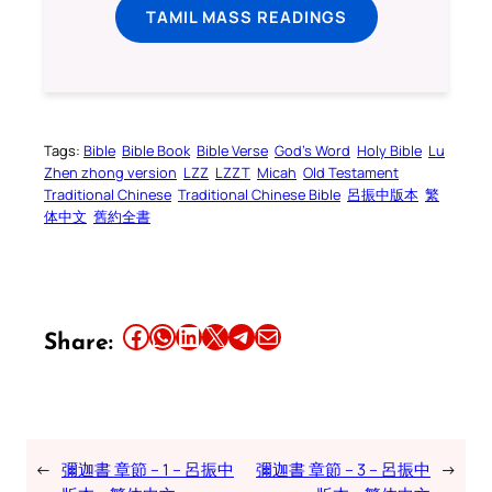
TAMIL MASS READINGS
Tags:
Bible
Bible Book
Bible Verse
God’s Word
Holy Bible
Lu
Zhen zhong version
LZZ
LZZT
Micah
Old Testament
Traditional Chinese
Traditional Chinese Bible
呂振中版本
繁
体中文
舊約全書
Share this article on Facebook
Share this article on WhatsApp
Share this article on LinkedIn
Share this article on X
Share this article on Telegram
Email this Article
Share:
←
彌迦書 章節 – 1 – 呂振中
彌迦書 章節 – 3 – 呂振中
→