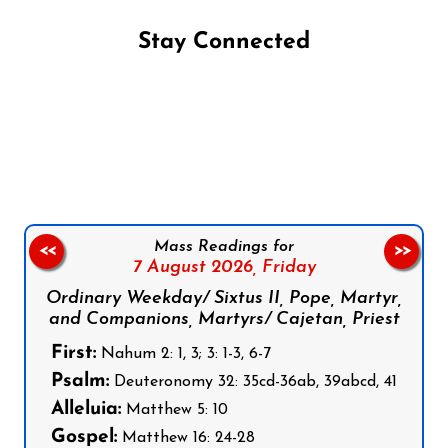
Stay Connected
Follow us on Facebook
Follow us on Instagram
Follow us on X
Subscribe to our YouTube Channel
Follow us on WhatsApp
Mass Readings for
<<
>>
7 August 2026,
Friday
Ordinary Weekday/ Sixtus II, Pope, Martyr,
and Companions, Martyrs/ Cajetan, Priest
First:
Nahum 2: 1, 3; 3: 1-3, 6-7
Psalm:
Deuteronomy 32: 35cd-36ab, 39abcd, 41
Alleluia:
Matthew 5: 10
Gospel:
Matthew 16: 24-28