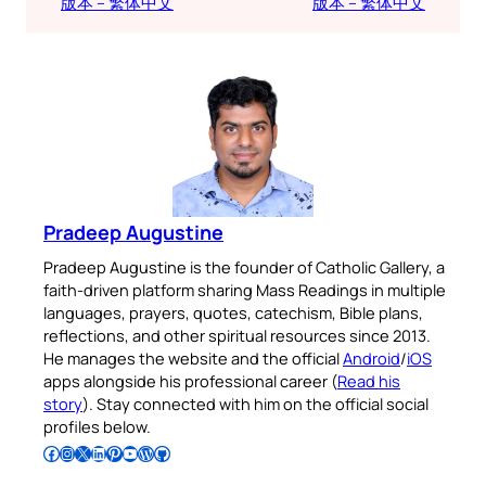
版本 – 繁体中文
版本 – 繁体中文
Pradeep Augustine
Pradeep Augustine is the founder of Catholic Gallery, a
faith-driven platform sharing Mass Readings in multiple
languages, prayers, quotes, catechism, Bible plans,
reflections, and other spiritual resources since 2013.
He manages the website and the official
Android
/
iOS
apps alongside his professional career (
Read his
story
). Stay connected with him on the official social
profiles below.
Follow Pradeep on Facebook
Follow Pradeep on Instagram
Follow Pradeep on X
Follow Pradeep on LinkedIn
Follow Pradeep on Pinterest
Subscribe to Pradeep’s Youtube Channel
Follow Pradeep on WordPress
Follow Pradeep on GitHub