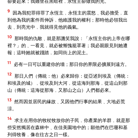
卻要起來；我雖坐在黑暗裡﹐永恆主卻做我的光。
9
因為我犯罪得罪了永恆主﹐永恆主的震怒﹑我必擔受﹐直
到他為我的案件而伸訴﹐他維護我的權利；那時他必領我出
去﹑到亮光中﹐我就得見他的義氣。
10
那時我的仇敵﹑就是那譏笑我說：「永恆主你的上帝在哪
裡？」的﹑一看見﹐就必被慚愧籠罩著；我必親眼見到她遭
報；這時她就被踐踏﹐如同街上的泥土。
11
必有一日可以重建你的墻；那日你的界限必擴展到遠方。
12
那日人們（傳統：他）必來歸你：從亞述到埃及（傳統：
和埃及的城）﹐從埃及到大河﹐從這海到那海﹐從這山到那
山（傳統：這海從那海﹐又那山之山）人們都必來。
13
然而因並居民的緣故﹑又因他們行事的結果﹑大地必荒
涼。
14
求主在用你的牧杖牧放你的子民﹐你產業的羊群﹐就是那
些安然獨居在森林中﹑在佳美園地中的；願他們在巴珊和基
列得牧養﹐像在往古之日一樣。