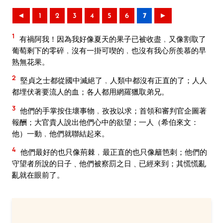
◄
1
2
3
4
5
6
7
►
1
有禍阿我！因為我好像夏天的果子已被收盡﹐又像割取了
葡萄剩下的零碎﹐沒有一掛可喫的﹐也沒有我心所羨慕的早
熟無花果。
2
堅貞之士都從國中滅絕了﹐人類中都沒有正直的了；人人
都埋伏著要流人的血；各人都用網羅獵取弟兄。
3
他們的手掌按住壞事物﹐孜孜以求；首領和審判官企圖著
報酬；大官貴人說出他們心中的欲望；一人（希伯來文：
他）一動﹐他們就聯結起來。
4
他們最好的也只像荊棘﹐最正直的也只像籬笆刺；他們的
守望者所說的日子﹑他們被察罰之日﹑已經來到；其慌慌亂
亂就在眼前了。