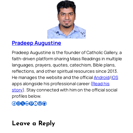
Pradeep Augustine
Pradeep Augustine is the founder of Catholic Gallery, a
faith-driven platform sharing Mass Readings in multiple
languages, prayers, quotes, catechism, Bible plans,
reflections, and other spiritual resources since 2013.
He manages the website and the official
Android
/
iOS
apps alongside his professional career (
Read his
story
). Stay connected with him on the official social
profiles below.
Follow Pradeep on Facebook
Follow Pradeep on Instagram
Follow Pradeep on X
Follow Pradeep on LinkedIn
Follow Pradeep on Pinterest
Subscribe to Pradeep’s Youtube Channel
Follow Pradeep on WordPress
Follow Pradeep on GitHub
Leave a Reply