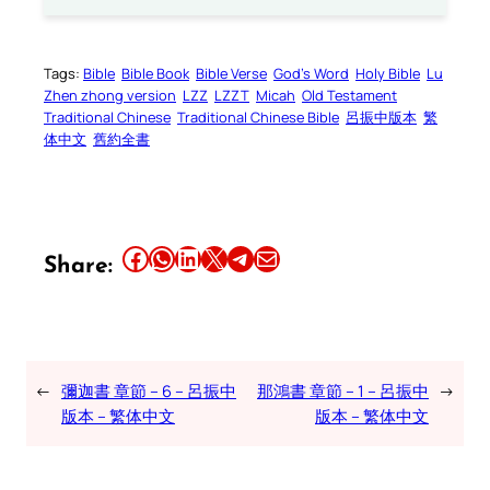
Tags:
Bible
Bible Book
Bible Verse
God’s Word
Holy Bible
Lu
Zhen zhong version
LZZ
LZZT
Micah
Old Testament
Traditional Chinese
Traditional Chinese Bible
呂振中版本
繁
体中文
舊約全書
Share this article on Facebook
Share this article on WhatsApp
Share this article on LinkedIn
Share this article on X
Share this article on Telegram
Email this Article
Share:
←
彌迦書 章節 – 6 – 呂振中
那鴻書 章節 – 1 – 呂振中
→
版本 – 繁体中文
版本 – 繁体中文