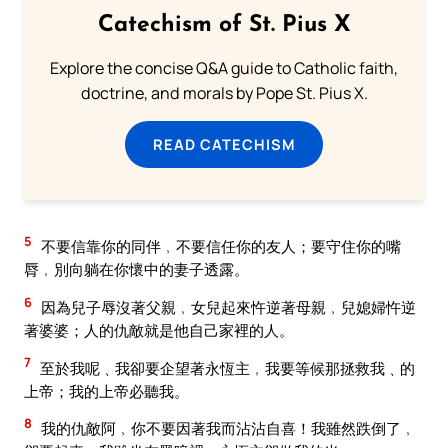
Catechism of St. Pius X
Explore the concise Q&A guide to Catholic faith,
doctrine, and morals by Pope St. Pius X.
READ CATECHISM
5
不要信靠你的同伴﹐不要信任你的友人；要守住你的嘴
脣﹐別向躺在你懷中的妻子透露。
6
因為兒子辱沒著父親﹐女兒起來忤逆著母親﹐兒媳婦忤逆
著婆婆；人的仇敵就是他自己家裡的人。
7
至於我呢﹑我卻要企望著永恆主﹐我要等候那拯救我﹑的
上帝；我的上帝必聽我。
8
我的仇敵阿﹐你不要因著我而沾沾自喜！我雖然跌倒了﹐