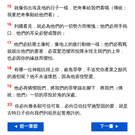
15
就像你出埃及地的日子一樣﹑把奇事給我們看哦（傳統：
我要把奇事顯給他們看）。
16
列國看見﹐就必為他們的一切勢力而慚愧；他們必用手摀
口﹐他們的耳朵必變成聾的；
17
他們必餂塵土像蛇﹐像地上的腹行動物一樣；他們必戰戰
兢兢出他們的要塞﹐必震驚恐懼而投降永恆主我們的上帝﹐
也必因你的緣故而懼怕。
18
有哪一位神能比得上你﹑赦免罪孽﹑不追究你產業之餘民
的過犯呢？他不永遠懷怒﹐因為他喜悅堅愛。
19
他必再憐憫我們﹐將我們的罪孽踹在腳下﹐將我們（傳
統：他們）一切的罪投於海的深處。
20
你必向雅各顯可信可靠﹐必向亞伯拉罕施堅固的愛﹐就是
古時日子你向我們列祖所起誓應許的。
◄ 前一章節
下一書 ►