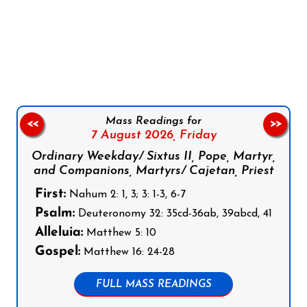
Follow us on Facebook
Follow us on Instagram
Follow us on X
Subscribe to our YouTube Channel
Follow us on WhatsApp
Mass Readings for
<<
>>
7 August 2026,
Friday
Ordinary Weekday/ Sixtus II, Pope, Martyr,
and Companions, Martyrs/ Cajetan, Priest
First:
Nahum 2: 1, 3; 3: 1-3, 6-7
Psalm:
Deuteronomy 32: 35cd-36ab, 39abcd, 41
Alleluia:
Matthew 5: 10
Gospel:
Matthew 16: 24-28
FULL MASS READINGS