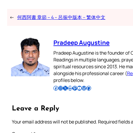
←
何西阿書 章節 – 4 – 呂振中版本 – 繁体中文
Pradeep Augustine
Pradeep Augustine is the founder of C
Readings in multiple languages, praye
spiritual resources since 2013. He ma
alongside his professional career (
Re
profiles below.
Follow Pradeep on Facebook
Follow Pradeep on Instagram
Follow Pradeep on X
Follow Pradeep on LinkedIn
Follow Pradeep on Pinterest
Subscribe to Pradeep’s Youtube Channel
Follow Pradeep on WordPress
Follow Pradeep on GitHub
Leave a Reply
Your email address will not be published.
Required fields