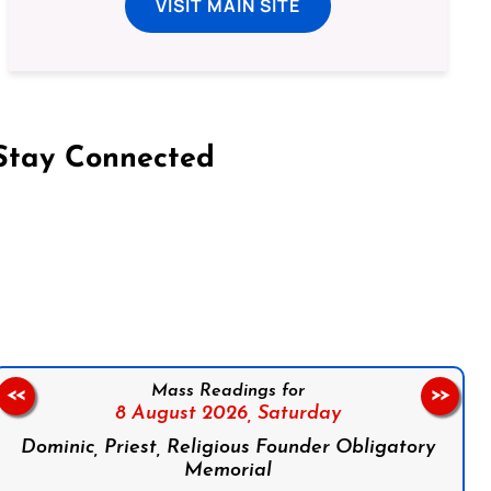
VISIT MAIN SITE
Stay Connected
on Facebook
Follow us on Instagram
Follow us on X
Subscribe to our YouTube Channel
Follow us on WhatsApp
Mass Readings for
<<
>>
8 August 2026,
Saturday
Dominic, Priest, Religious Founder Obligatory
Memorial