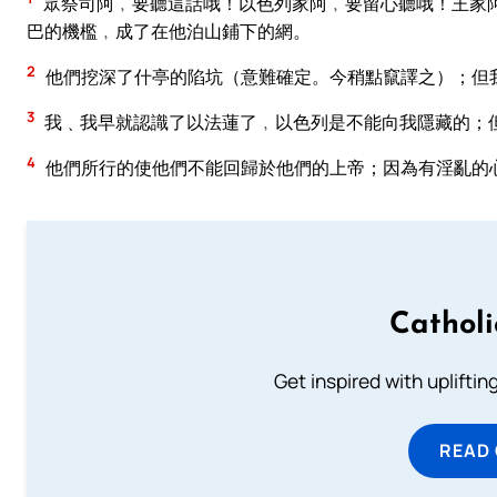
眾祭司阿﹐要聽這話哦！以色列家阿﹐要留心聽哦！王家
巴的機檻﹐成了在他泊山鋪下的網。
2
他們挖深了什亭的陷坑（意難確定。今稍點竄譯之）；但
3
我﹑我早就認識了以法蓮了﹐以色列是不能向我隱藏的；
4
他們所行的使他們不能回歸於他們的上帝；因為有淫亂的
Cathol
Get inspired with uplifti
READ