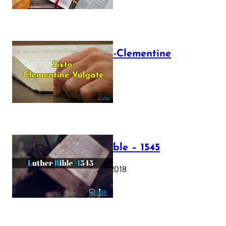
The Sixto-Clementine
Vulgate
July 12, 2025
Luther Bible – 1545
October 17, 2018