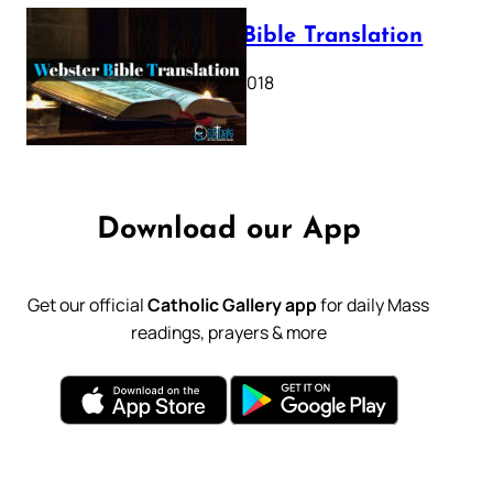
Webster Bible Translation
October 11, 2018
Download our App
Get our official
Catholic Gallery app
for daily Mass
readings, prayers & more