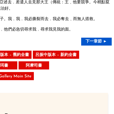
亞述去﹐差遣人去見那大王（傳統：王﹑他要競爭。今稍點竄
傷治好。
子。我﹐我﹐我必撕裂而去﹐我必奪去﹑而無人搭救。
﹐他們必急切尋求我﹐尋求我見我的面。
下一章節 ►
版本 – 舊約全書
呂振中版本 – 新約全書
珥書
阿摩司書
 Gallery Main Site