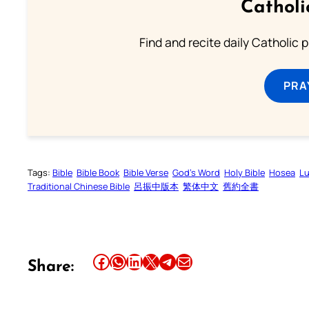
Catholi
Find and recite daily Catholic pr
PRA
Tags:
Bible
Bible Book
Bible Verse
God’s Word
Holy Bible
Hosea
Lu
Traditional Chinese Bible
呂振中版本
繁体中文
舊約全書
Share this article on Facebook
Share this article on WhatsApp
Share this article on LinkedIn
Share this article on X
Share this article on Telegram
Email this Article
Share: