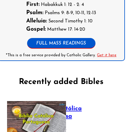
First:
Habakkuk 1: 12 - 2: 4
Psalm:
Psalms 9: 8-9, 10-11, 12-13
Alleluia:
Second Timothy 1: 10
Gospel:
Matthew 17: 14-20
FULL MASS READINGS
*This is a free service provided by Catholic Gallery.
Get it here
Recently added Bibles
Bíblia Católica
Portuguesa
July 16, 2025