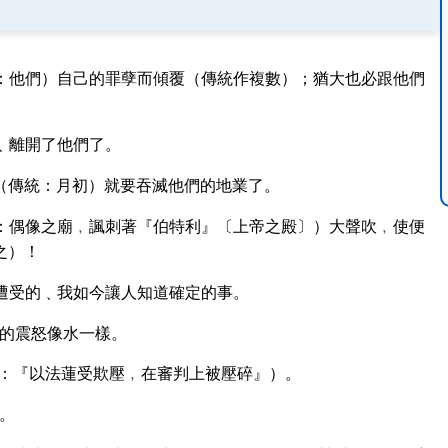
：他們）自己的罪孽而傾覆（傳統作複數）；猶大也必跟他們
﹑離開了他們了。
（傳統：月初）就要吞滅他們的地業了。
：偶像之廟﹐諷刺著『伯特利』〔上帝之殿〕）大聲吹﹐使便
之）！
遭受的﹑我如今讓人知道確定的事。
的震怒像水一樣。
：『以法蓮受欺壓﹐在審判上被壓碎』）。
。