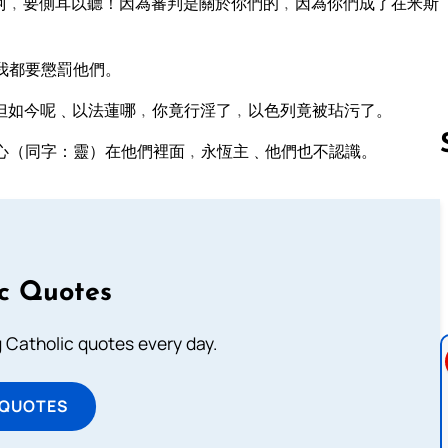
阿﹐要側耳以聽！因為審判是關於你們的﹐因為你們成了在米斯
我都要懲罰他們。
但如今呢﹑以法蓮哪﹐你竟行淫了﹐以色列竟被玷污了。
心（同字：靈）在他們裡面﹐永恆主﹑他們也不認識。
Follow us 
ic Quotes
ng Catholic quotes every day.
 QUOTES