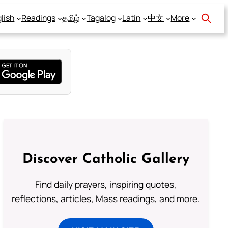
lish
Readings
தமிழ்
Tagalog
Latin
中文
More
Discover Catholic Gallery
Find daily prayers, inspiring quotes,
reflections, articles, Mass readings, and more.