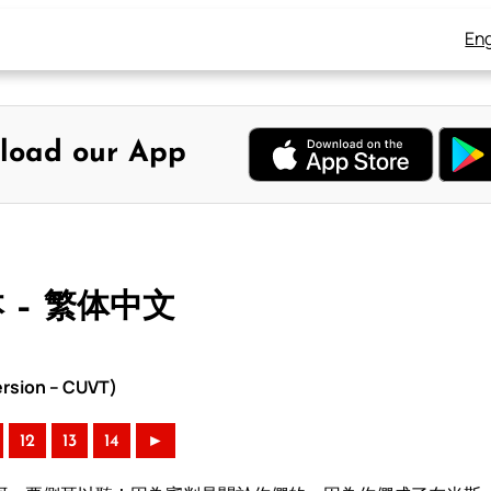
Eng
load our App
本 – 繁体中文
rsion – CUVT)
12
13
14
►