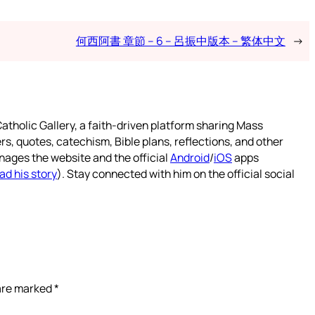
何西阿書 章節 – 6 – 呂振中版本 – 繁体中文
→
atholic Gallery, a faith-driven platform sharing Mass
rs, quotes, catechism, Bible plans, reflections, and other
nages the website and the official
Android
/
iOS
apps
ad his story
). Stay connected with him on the official social
 are marked
*