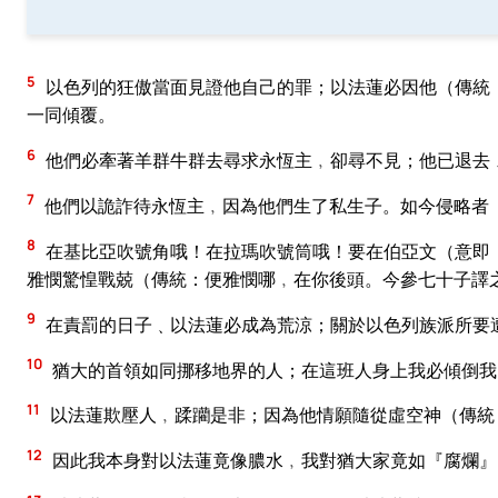
5
以色列的狂傲當面見證他自己的罪；以法蓮必因他（傳統
一同傾覆。
6
他們必牽著羊群牛群去尋求永恆主﹐卻尋不見；他已退去
7
他們以詭詐待永恆主﹐因為他們生了私生子。如今侵略者
8
在基比亞吹號角哦！在拉瑪吹號筒哦！要在伯亞文（意即
雅憫驚惶戰兢（傳統：便雅憫哪﹐在你後頭。今參七十子譯
9
在責罰的日子﹑以法蓮必成為荒涼；關於以色列族派所要
10
猶大的首領如同挪移地界的人；在這班人身上我必傾倒我
11
以法蓮欺壓人﹐蹂躪是非；因為他情願隨從虛空神（傳統
12
因此我本身對以法蓮竟像膿水﹐我對猶大家竟如『腐爛』