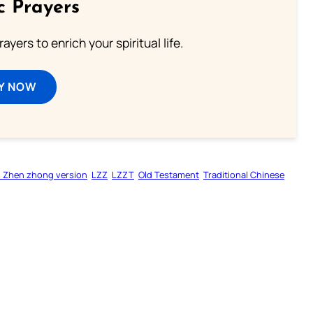
c Prayers
ayers to enrich your spiritual life.
Y NOW
 Zhen zhong version
LZZ
LZZT
Old Testament
Traditional Chinese