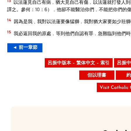
13
以法蓮見自己有病﹐猶大見自己有傷﹐以法蓮就打發人到
譯之。參何：10：6）﹐他卻不能醫治你們﹐不能把你們的
14
因為是我﹑我對以法蓮要像猛獅﹐我對猶大家要如少壯獅
15
我必返回我的原處﹐等到他們自認有罪﹐急難臨到他們時
◄ 前一章節
呂振中版本 – 繁体中文 – 索引
呂振中
但以理書
約
Visit Catholic