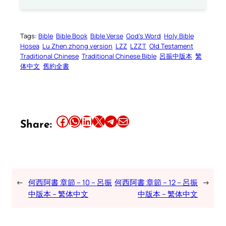
Tags:
Bible
Bible Book
Bible Verse
God’s Word
Holy Bible
Hosea
Lu Zhen zhong version
LZZ
LZZT
Old Testament
Traditional Chinese
Traditional Chinese Bible
呂振中版本
繁
体中文
舊約全書
Share this article on Facebook
Share this article on WhatsApp
Share this article on LinkedIn
Share this article on X
Share this article on Telegram
Email this Article
Share:
←
何西阿書 章節 – 10 – 呂振
何西阿書 章節 – 12 – 呂振
→
中版本 – 繁体中文
中版本 – 繁体中文