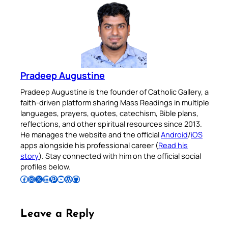
Pradeep Augustine
Pradeep Augustine is the founder of Catholic Gallery, a
faith-driven platform sharing Mass Readings in multiple
languages, prayers, quotes, catechism, Bible plans,
reflections, and other spiritual resources since 2013.
He manages the website and the official
Android
/
iOS
apps alongside his professional career (
Read his
story
). Stay connected with him on the official social
profiles below.
Follow Pradeep on Facebook
Follow Pradeep on Instagram
Follow Pradeep on X
Follow Pradeep on LinkedIn
Follow Pradeep on Pinterest
Subscribe to Pradeep’s Youtube Channel
Follow Pradeep on WordPress
Follow Pradeep on GitHub
Leave a Reply