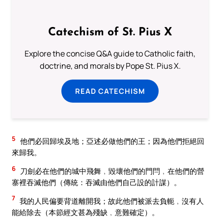
Catechism of St. Pius X
Explore the concise Q&A guide to Catholic faith,
doctrine, and morals by Pope St. Pius X.
READ CATECHISM
5
他們必回歸埃及地；亞述必做他們的王；因為他們拒絕回
來歸我。
6
刀劍必在他們的城中飛舞﹐毀壞他們的門閂﹐在他們的營
寨裡吞滅他們（傳統：吞滅由他們自己設的計謀）。
7
我的人民偏要背道離開我；故此他們被派去負軛﹐沒有人
能給除去（本節經文甚為殘缺﹐意難確定）。