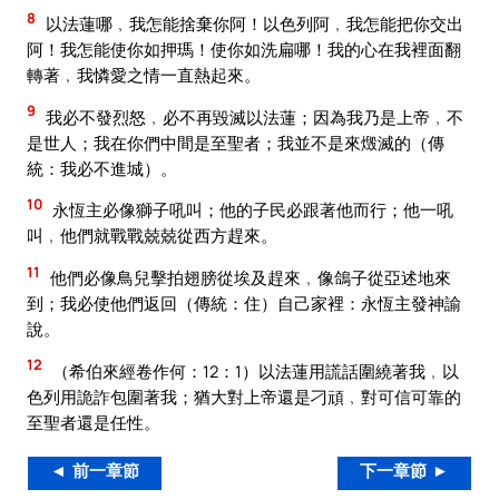
8
以法蓮哪﹐我怎能捨棄你阿！以色列阿﹐我怎能把你交出
阿！我怎能使你如押瑪！使你如洗扁哪！我的心在我裡面翻
轉著﹐我憐愛之情一直熱起來。
9
我必不發烈怒﹐必不再毀滅以法蓮；因為我乃是上帝﹐不
是世人；我在你們中間是至聖者；我並不是來燬滅的（傳
統：我必不進城）。
10
永恆主必像獅子吼叫；他的子民必跟著他而行；他一吼
叫﹐他們就戰戰兢兢從西方趕來。
11
他們必像鳥兒擊拍翅膀從埃及趕來﹐像鴿子從亞述地來
到；我必使他們返回（傳統：住）自己家裡：永恆主發神諭
說。
12
（希伯來經卷作何：12：1）以法蓮用謊話圍繞著我﹐以
色列用詭詐包圍著我；猶大對上帝還是刁頑﹐對可信可靠的
至聖者還是任性。
◄ 前一章節
下一章節 ►