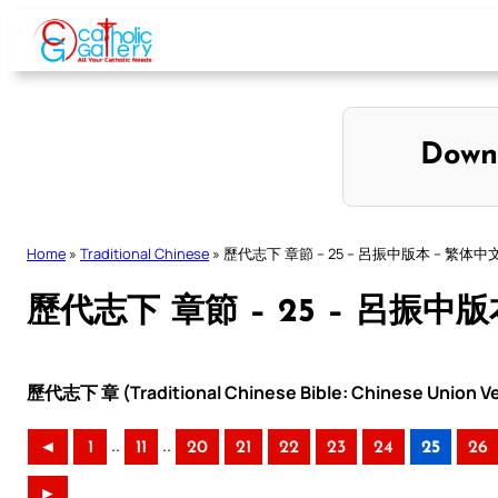
Skip
to
content
Down
Home
»
Traditional Chinese
»
歷代志下 章節 – 25 – 呂振中版本 – 繁体中
歷代志下 章節 – 25 – 呂振中版
歷代志下 章 (Traditional Chinese Bible: Chinese Union Ve
..
..
◄
1
11
20
21
22
23
24
25
26
►