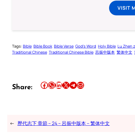
VISIT 
Tags:
Bible
Bible Book
Bible Verse
God’s Word
Holy Bible
Lu Zhen 
Traditional Chinese
Traditional Chinese Bible
呂振中版本
繁体中文
Share this article on Facebook
Share this article on WhatsApp
Share this article on LinkedIn
Share this article on X
Share this article on Telegram
Email this Article
Share:
←
歷代志下 章節 – 24 – 呂振中版本 – 繁体中文