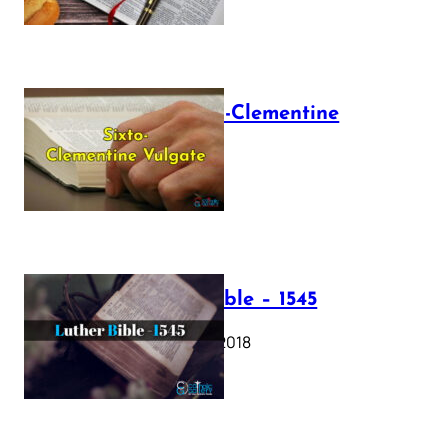
The Sixto-Clementine
Vulgate
July 12, 2025
Luther Bible – 1545
October 17, 2018