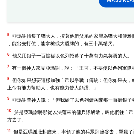
5
亞瑪謝招集了猶大人﹑按著他們父系的家屬為猶大和便雅
﹑能出去打仗﹑能拿槍或大盾牌的﹑有三十萬精兵。
6
他又用銀子一百擔從以色列招募了十萬有力氣英勇的人。
7
有一個神人來見亞瑪謝﹐說：「王阿﹐不要使以色列軍隊
8
但你如果想要這樣加強自己以爭戰（傳統：但你如果去﹐
上帝有能力幫助人﹐也有能力使人顛躓。」
9
亞瑪謝問神人說：「但我給了以色列傭兵隊那一百擔銀子
10
於是亞瑪謝將那從以法蓮來的傭兵隊解散﹐叫他們往自己
方去了。
11
但是亞瑪謝壯起膽來﹐率領了他的兵眾到鹽谷去﹐擊殺了