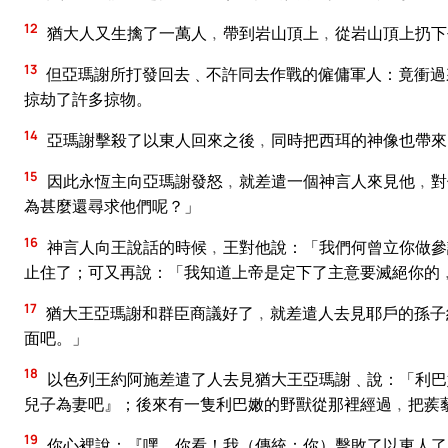
12
猶大人又生擒了一萬人﹐帶到岩山頂上﹐從岩山頂上扔下
13
但亞瑪謝所打發回去﹑不許同去作戰的僱傭軍人：竟衝過
掠劫了許多掠物。
14
亞瑪謝擊殺了以東人回來之後﹐同時把西珥的神像也帶來
15
因此永恆主向亞瑪謝發怒﹐就差遣一個神言人來見他﹐對
為甚麼還尋求他們呢？」
16
神言人向王說話的時候﹐王對他說：「我們何曾立你做參
止住了；可又再說：「我知道上帝是定下了主意要滅絕你的
17
猶大王亞瑪謝和群臣商議好了﹐就差遣人去見耶戶的孫子
面吧。」
18
以色列王約阿施差遣了人去見猶大王亞瑪謝﹑說：「利巴
兒子為妻吧』；後來有一隻利巴嫩的野獸從那裡經過﹐把蒺
19
你心裡說：『嘿﹐你看！我（傳統：你）擊敗了以東人了