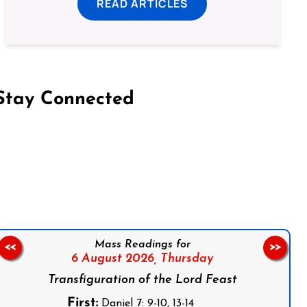
READ ARTICLES
Stay Connected
on Facebook
Follow us on Instagram
Follow us on X
Subscribe to our YouTube Channel
Follow us on WhatsApp
Mass Readings for
<<
>>
6 August 2026,
Thursday
Transfiguration of the Lord Feast
First:
Daniel 7: 9-10, 13-14