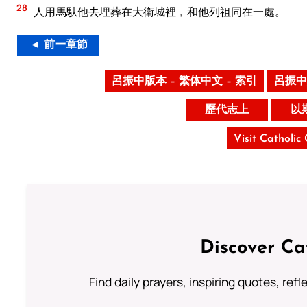
28
人用馬馱他去埋葬在大衛城裡﹐和他列祖同在一處。
◄ 前一章節
呂振中版本 – 繁体中文 – 索引
呂振中
歷代志上
以
Visit Catholic
Discover Ca
Find daily prayers, inspiring quotes, ref