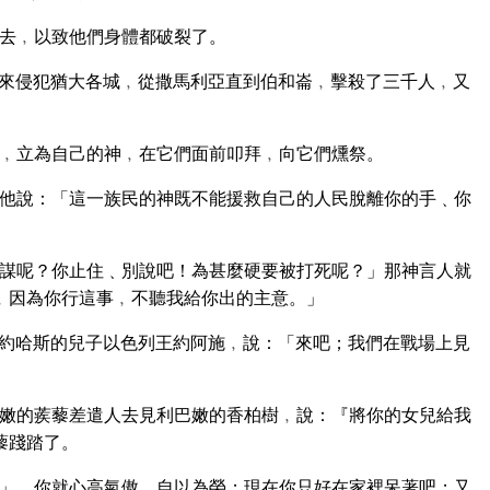
去﹐以致他們身體都破裂了。
來侵犯猶大各城﹐從撒馬利亞直到伯和崙﹐擊殺了三千人﹐又
﹐立為自己的神﹐在它們面前叩拜﹐向它們燻祭。
他說：「這一族民的神既不能援救自己的人民脫離你的手﹑你
謀呢？你止住﹑別說吧！為甚麼硬要被打死呢？」那神言人就
﹐因為你行這事﹐不聽我給你出的主意。」
約哈斯的兒子以色列王約阿施﹐說：「來吧；我們在戰場上見
嫩的蒺藜差遣人去見利巴嫩的香柏樹﹐說：『將你的女兒給我
藜踐踏了。
」﹐你就心高氣傲﹐自以為榮；現在你只好在家裡呆著吧；又