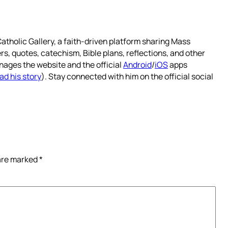
atholic Gallery, a faith-driven platform sharing Mass
rs, quotes, catechism, Bible plans, reflections, and other
nages the website and the official
Android
/
iOS
apps
ad his story
). Stay connected with him on the official social
 are marked
*