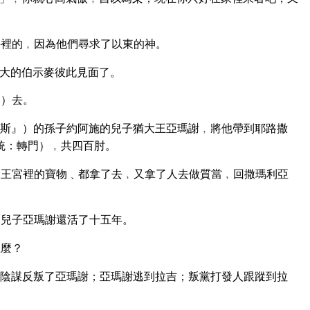
」
裡的﹐因為他們尋求了以東的神。
大的伯示麥彼此見面了。
棚）去。
斯』）的孫子約阿施的兒子猶大王亞瑪謝﹐將他帶到耶路撒
統：轉門）﹐共四百肘。
王宮裡的寶物﹑都拿了去﹐又拿了人去做質當﹐回撒瑪利亞
的兒子亞瑪謝還活了十五年。
上麼？
陰謀反叛了亞瑪謝；亞瑪謝逃到拉吉；叛黨打發人跟蹤到拉