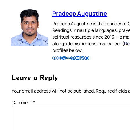
Pradeep Augustine
Pradeep Augustine is the founder of C
Readings in multiple languages, praye
spiritual resources since 2013. He ma
alongside his professional career (
Re
profiles below.
Follow Pradeep on Facebook
Follow Pradeep on Instagram
Follow Pradeep on X
Follow Pradeep on LinkedIn
Follow Pradeep on Pinterest
Subscribe to Pradeep’s Youtube Channel
Follow Pradeep on WordPress
Follow Pradeep on GitHub
Leave a Reply
Your email address will not be published.
Required fields
Comment
*