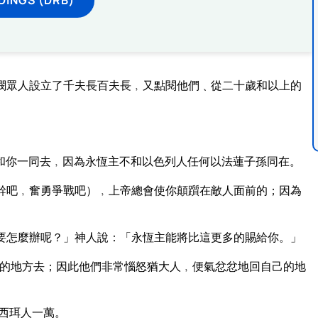
憫眾人設立了千夫長百夫長﹐又點閱他們﹑從二十歲和以上的
和你一同去﹐因為永恆主不和以色列人任何以法蓮子孫同在。
幹吧﹐奮勇爭戰吧）﹐上帝總會使你顛躓在敵人面前的；因為
要怎麼辦呢？」神人說：「永恆主能將比這更多的賜給你。」
的地方去；因此他們非常惱怒猶大人﹐便氣忿忿地回自己的地
西珥人一萬。