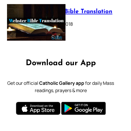
Webster Bible Translation
October 11, 2018
Download our App
Get our official
Catholic Gallery app
for daily Mass
readings, prayers & more