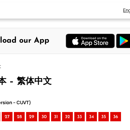
Eng
load our App
文
本 – 繁体中文
rsion – CUVT)
27
28
29
30
31
32
33
34
35
36