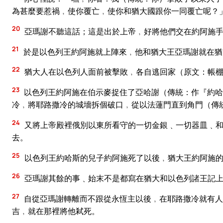
為甚麼要惹禍﹐使你覆亡﹐使你和猶大國跟你一同覆亡呢？
20
亞瑪謝不聽這話；這是出於上帝﹐好將他們交在約阿施手
21
於是以色列王約阿施就上陣來﹐他和猶大王亞瑪謝就在猶
22
猶大人在以色列人面前被擊敗﹐各自逃回家（原文：帳
23
以色列王約阿施在伯示麥捉住了亞哈謝（傳統：作『約哈
冷﹐將耶路撒冷的城墻拆個破口﹐從以法蓮門直到角門（傳
24
又將上帝殿裡俄別以東所看守的一切金銀﹑一切器皿﹑和
去。
25
以色列王約哈斯的兒子約阿施死了以後﹐猶大王約阿施
26
亞瑪謝其餘的事﹑始末不是都寫在猶大和以色列諸王記
27
自從亞瑪謝轉離而不跟從永恆主以後﹐在耶路撒冷就有人
吉﹐就在那裡將他弒死。