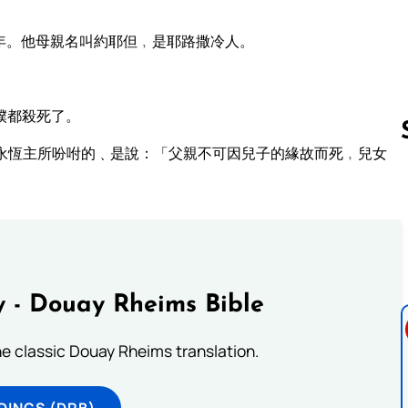
年。他母親名叫約耶但﹐是耶路撒冷人。
僕都殺死了。
永恆主所吩咐的﹑是說：「父親不可因兒子的緣故而死﹐兒女
Follow us 
 - Douay Rheims Bible
he classic Douay Rheims translation.
DINGS (DRB)