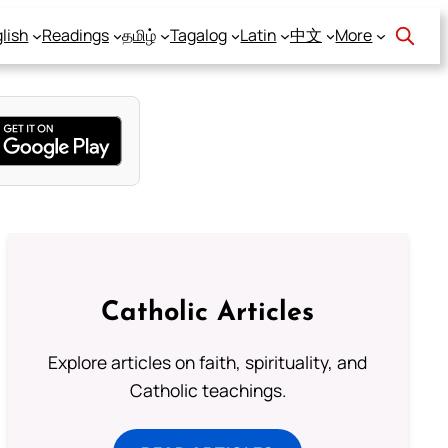
lish
Readings
தமிழ்
Tagalog
Latin
中文
More
Catholic Articles
Explore articles on faith, spirituality, and
Catholic teachings.