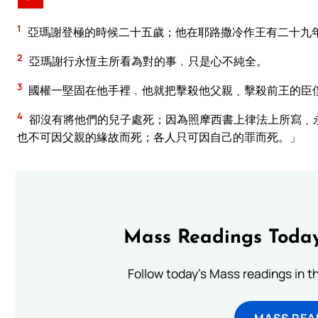
1
亞瑪謝登極的時候二十五歲；他在耶路撒冷作王有二十九
2
亞瑪謝行永恆主所看為對的事﹐只是心不純全。
3
國權一堅固在他手裡﹐他就把擊殺他父親﹑擊殺前王的臣
4
卻沒有將他們的兒子處死；因為照摩西書上律法上所寫﹑
也不可因父親的緣故而死；各人只可因自己的罪而死。」
Mass Readings Today
Follow today's Mass readings in t
MASS REA