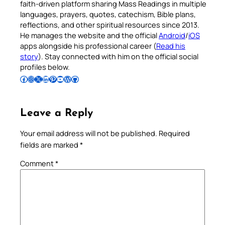
faith-driven platform sharing Mass Readings in multiple
languages, prayers, quotes, catechism, Bible plans,
reflections, and other spiritual resources since 2013.
He manages the website and the official
Android
/
iOS
apps alongside his professional career (
Read his
story
). Stay connected with him on the official social
profiles below.
Follow Pradeep on Facebook
Follow Pradeep on Instagram
Follow Pradeep on X
Follow Pradeep on LinkedIn
Follow Pradeep on Pinterest
Subscribe to Pradeep’s Youtube Channel
Follow Pradeep on WordPress
Follow Pradeep on GitHub
Leave a Reply
Your email address will not be published.
Required
fields are marked
*
Comment
*