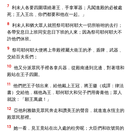
7
利未人各要四圍環繞著王﹐手拿軍器；凡闖進殿的必被處
死；王入王出﹑你們都要和他在一起。」
8
利未人和猶大眾人就照祭司耶何耶大一切所吩咐的去行；
各帶安息日上班同安息日下班的人來；因為祭司耶何耶大不
許他們休班。
9
祭司耶何耶大便將上帝殿裡屬大衛王的矛﹑盾牌﹑武器﹑
交給百夫長們；
10
他又分派眾民手裡各拿兵器﹐從殿南邊到北邊﹑對著壇和
殿站在王子四圍。
11
他們把王子領出來﹐給他戴上王冠﹐將王徽（或譯：律法
書）交給他﹐稱他為王﹐耶何耶大和兒子們用膏膏他；眾人
就說：「願王萬歲！」
12
亞他利雅聽見眾民奔走和讚美王的聲音﹐就進進永恆主的
殿眾民那裡。
13
她一看﹐見王竟站在出入處的柱旁呢；大臣們和吹號筒的