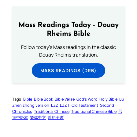
Mass Readings Today - Douay
Rheims Bible
Follow today's Mass readings in the classic
Douay Rheims translation.
MASS READINGS (DRB)
Tags:
Bible
Bible Book
Bible Verse
God’s Word
Holy Bible
Lu
Zhen zhong version
LZZ
LZZT
Old Testament
Second
Chronicles
Traditional Chinese
Traditional Chinese Bible
呂
振中版本
繁体中文
舊約全書