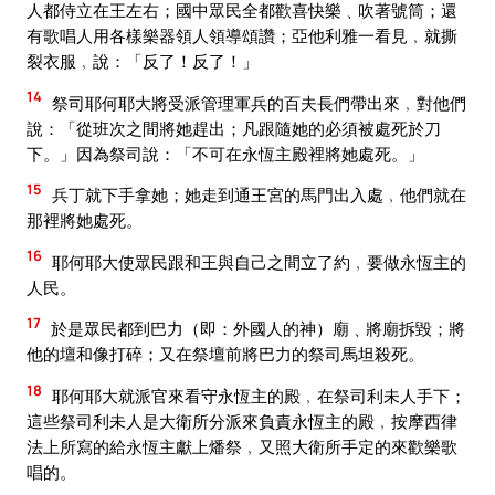
人都侍立在王左右；國中眾民全都歡喜快樂﹑吹著號筒；還
有歌唱人用各樣樂器領人領導頌讚；亞他利雅一看見﹐就撕
裂衣服﹐說：「反了！反了！」
14
祭司耶何耶大將受派管理軍兵的百夫長們帶出來﹐對他們
說：「從班次之間將她趕出；凡跟隨她的必須被處死於刀
下。」因為祭司說：「不可在永恆主殿裡將她處死。」
15
兵丁就下手拿她；她走到通王宮的馬門出入處﹐他們就在
那裡將她處死。
16
耶何耶大使眾民跟和王與自己之間立了約﹐要做永恆主的
人民。
17
於是眾民都到巴力（即：外國人的神）廟﹑將廟拆毀；將
他的壇和像打碎；又在祭壇前將巴力的祭司馬坦殺死。
18
耶何耶大就派官來看守永恆主的殿﹐在祭司利未人手下；
這些祭司利未人是大衛所分派來負責永恆主的殿﹐按摩西律
法上所寫的給永恆主獻上燔祭﹐又照大衛所手定的來歡樂歌
唱的。