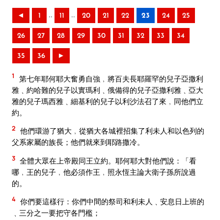
..
..
◄
1
11
20
21
22
23
24
25
26
27
28
29
30
31
32
33
34
35
36
►
1
第七年耶何耶大奮勇自強﹐將百夫長耶羅罕的兒子亞撒利
雅﹑約哈難的兒子以實瑪利﹑俄備得的兒子亞撒利雅﹑亞大
雅的兒子瑪西雅﹑細基利的兒子以利沙法召了來﹐同他們立
約。
2
他們環游了猶大﹐從猶大各城裡招集了利未人和以色列的
父系家屬的族長；他們就來到耶路撒冷。
3
全體大眾在上帝殿同王立約。耶何耶大對他們說：「看
哪﹐王的兒子﹐他必須作王﹐照永恆主論大衛子孫所說過
的。
4
你們要這樣行：你們中間的祭司和利未人﹑安息日上班的
﹑三分之一要把守各門檻；