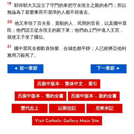
19
耶何耶大又設立了守門的來把守永恆主之殿的各門；所以
無論為了甚麼事而不潔淨的人都不得進去。
20
他又率領了百夫長﹑貴顯的人﹑民間的官長﹑以及國中眾
民；他們請王從永恆主的殿下來；他們由上門中進入王宮﹐
就使王子坐了國位。
21
國中眾民全都歡喜快樂﹐合城也都平靜；人已經將亞他利
雅用刀殺死了。
◄ 前一章節
下一章節 ►
呂振中版本 – 繁体中文 – 索引
呂振中版本 – 舊約全書
呂振中版本 – 新約全書
歷代志上
以斯拉記
尼希米記
Visit Catholic Gallery Main Site