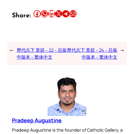
Share this article on Facebook
Share this article on WhatsApp
Share this article on LinkedIn
Share this article on X
Share this article on Telegram
Email this Article
Share:
←
歷代志下 章節 – 22 – 呂振
歷代志下 章節 – 24 – 呂振
→
中版本 – 繁体中文
中版本 – 繁体中文
Pradeep Augustine
Pradeep Augustine is the founder of Catholic Gallery, a