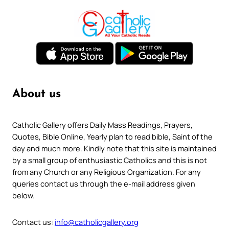
About us
Catholic Gallery offers Daily Mass Readings, Prayers,
Quotes, Bible Online, Yearly plan to read bible, Saint of the
day and much more. Kindly note that this site is maintained
by a small group of enthusiastic Catholics and this is not
from any Church or any Religious Organization. For any
queries contact us through the e-mail address given
below.
Contact us:
info@catholicgallery.org