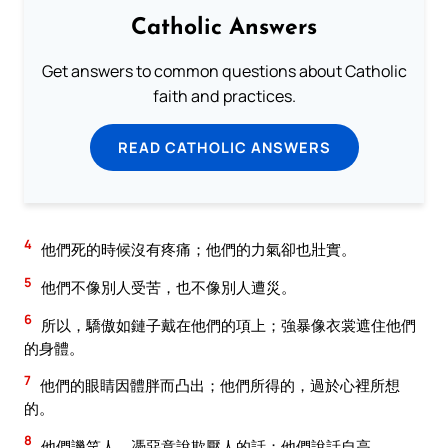
Catholic Answers
Get answers to common questions about Catholic
faith and practices.
READ CATHOLIC ANSWERS
4
他們死的時候沒有疼痛；他們的力氣卻也壯實。
5
他們不像別人受苦，也不像別人遭災。
6
所以，驕傲如鏈子戴在他們的項上；強暴像衣裳遮住他們
的身體。
7
他們的眼睛因體胖而凸出；他們所得的，過於心裡所想
的。
8
他們譏笑人，憑惡意說欺壓人的話；他們說話自高。