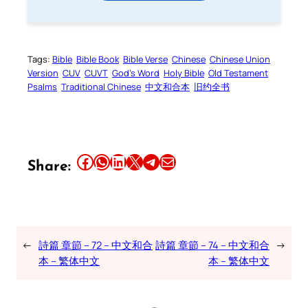
Tags:
Bible
Bible Book
Bible Verse
Chinese
Chinese Union
Version
CUV
CUVT
God’s Word
Holy Bible
Old Testament
Psalms
Traditional Chinese
中文和合本
旧约全书
Share this article on Facebook
Share this article on WhatsApp
Share this article on LinkedIn
Share this article on X
Share this article on Telegram
Email this Article
Share:
←
詩篇 章節 – 72 – 中文和合
詩篇 章節 – 74 – 中文和合
→
本 – 繁体中文
本 – 繁体中文