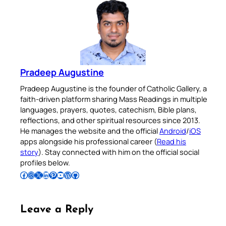
Pradeep Augustine
Pradeep Augustine is the founder of Catholic Gallery, a
faith-driven platform sharing Mass Readings in multiple
languages, prayers, quotes, catechism, Bible plans,
reflections, and other spiritual resources since 2013.
He manages the website and the official
Android
/
iOS
apps alongside his professional career (
Read his
story
). Stay connected with him on the official social
profiles below.
Follow Pradeep on Facebook
Follow Pradeep on Instagram
Follow Pradeep on X
Follow Pradeep on LinkedIn
Follow Pradeep on Pinterest
Subscribe to Pradeep’s Youtube Channel
Follow Pradeep on WordPress
Follow Pradeep on GitHub
Leave a Reply