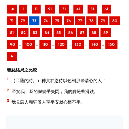
..
..
..
..
..
..
..
◄
1
11
21
31
41
51
61
71
72
73
74
75
76
77
78
79
80
81
82
83
84
85
86
87
88
89
..
..
..
..
..
..
90
100
110
120
130
140
150
►
善惡結局之比較
1
（亞薩的詩。）神實在恩待以色列那些清心的人！
2
至於我，我的腳幾乎失閃；我的腳險些滑跌。
3
我見惡人和狂傲人享平安就心懷不平。