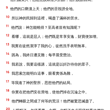
9
他們的口褻瀆上天；他們的舌毀謗全地。
10
所以神的民歸到這裡，喝盡了滿杯的苦水。
11
他們說：神怎能曉得？至高者豈有知識呢？
12
看哪，這就是惡人；他們既是常享安逸，財寶便加增。
13
我實在徒然潔淨了我的心，徒然洗手表明無辜。
14
因為，我終日遭災難；每早晨受懲治。
15
我若說，我要這樣講，這就是以奸詐待你的眾子。
16
我思索怎能明白這事，眼看實係為難，
17
等我進了神的聖所，思想他們的結局。
18
你實在把他們安在滑地，使他們掉在沉淪之中。
19
他們轉眼之間成了何等的荒涼！他們被驚恐滅盡了。
20