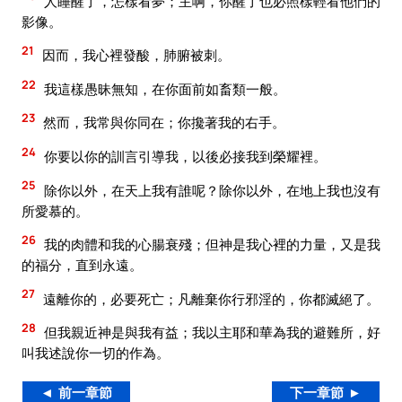
人睡醒了，怎樣看夢；主啊，你醒了也必照樣輕看他們的
影像。
21
因而，我心裡發酸，肺腑被刺。
22
我這樣愚昧無知，在你面前如畜類一般。
23
然而，我常與你同在；你攙著我的右手。
24
你要以你的訓言引導我，以後必接我到榮耀裡。
25
除你以外，在天上我有誰呢？除你以外，在地上我也沒有
所愛慕的。
26
我的肉體和我的心腸衰殘；但神是我心裡的力量，又是我
的福分，直到永遠。
27
遠離你的，必要死亡；凡離棄你行邪淫的，你都滅絕了。
28
但我親近神是與我有益；我以主耶和華為我的避難所，好
叫我述說你一切的作為。
◄ 前一章節
下一章節 ►