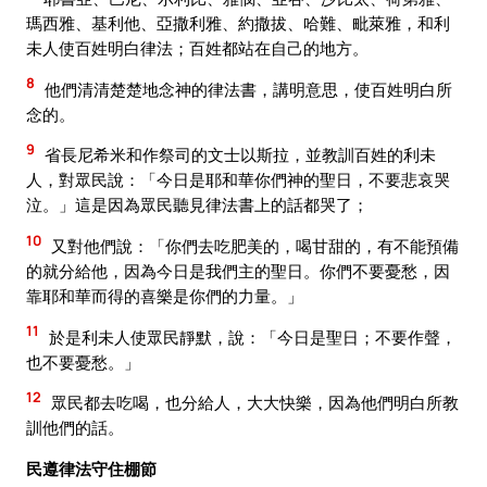
瑪西雅、基利他、亞撒利雅、約撒拔、哈難、毗萊雅，和利
未人使百姓明白律法；百姓都站在自己的地方。
8
他們清清楚楚地念神的律法書，講明意思，使百姓明白所
念的。
9
省長尼希米和作祭司的文士以斯拉，並教訓百姓的利未
人，對眾民說：「今日是耶和華你們神的聖日，不要悲哀哭
泣。」這是因為眾民聽見律法書上的話都哭了；
10
又對他們說：「你們去吃肥美的，喝甘甜的，有不能預備
的就分給他，因為今日是我們主的聖日。你們不要憂愁，因
靠耶和華而得的喜樂是你們的力量。」
11
於是利未人使眾民靜默，說：「今日是聖日；不要作聲，
也不要憂愁。」
12
眾民都去吃喝，也分給人，大大快樂，因為他們明白所教
訓他們的話。
民遵律法守住棚節