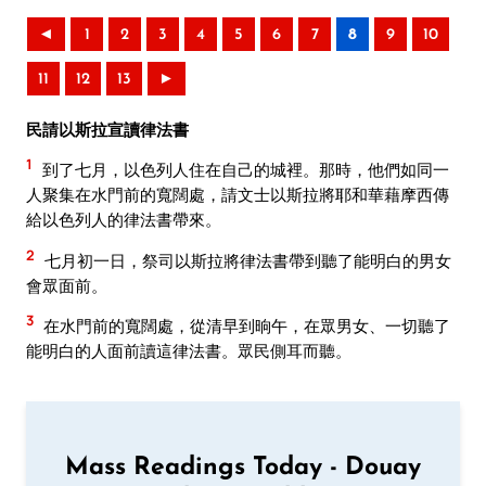
◄
1
2
3
4
5
6
7
8
9
10
11
12
13
►
民請以斯拉宣讀律法書
1
到了七月，以色列人住在自己的城裡。那時，他們如同一
人聚集在水門前的寬闊處，請文士以斯拉將耶和華藉摩西傳
給以色列人的律法書帶來。
2
七月初一日，祭司以斯拉將律法書帶到聽了能明白的男女
會眾面前。
3
在水門前的寬闊處，從清早到晌午，在眾男女、一切聽了
能明白的人面前讀這律法書。眾民側耳而聽。
Mass Readings Today - Douay