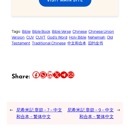
Tags:
Bible
Bible Book
Bible Verse
Chinese
Chinese Union
Version
CUV
CUVT
God’s Word
Holy Bible
Nehemiah
Old
Testament
Traditional Chinese
中文和合本
旧约全书
Share this article on Facebook
Share this article on WhatsApp
Share this article on LinkedIn
Share this article on X
Share this article on Telegram
Email this Article
Share:
←
尼希米記 章節 – 7 – 中文
尼希米記 章節 – 9 – 中文
→
和合本 – 繁体中文
和合本 – 繁体中文