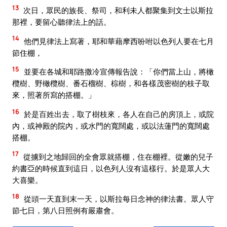
13
次日，眾民的族長、祭司，和利未人都聚集到文士以斯拉
那裡，要留心聽律法上的話。
14
他們見律法上寫著，耶和華藉摩西吩咐以色列人要在七月
節住棚，
15
並要在各城和耶路撒冷宣傳報告說：「你們當上山，將橄
欖樹、野橄欖樹、番石榴樹、棕樹，和各樣茂密樹的枝子取
來，照著所寫的搭棚。」
16
於是百姓出去，取了樹枝來，各人在自己的房頂上，或院
內，或神殿的院內，或水門的寬闊處，或以法蓮門的寬闊處
搭棚。
17
從擄到之地歸回的全會眾就搭棚，住在棚裡。從嫩的兒子
約書亞的時候直到這日，以色列人沒有這樣行。於是眾人大
大喜樂。
18
從頭一天直到末一天，以斯拉每日念神的律法書。眾人守
節七日，第八日照例有嚴肅會。