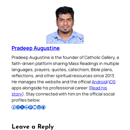
Pradeep Augustine
Pradeep Augustine is the founder of Catholic Gallery, a
faith-driven platform sharing Mass Readings in multiple
languages, prayers, quotes, catechism, Bible plans,
reflections, and other spiritual resources since 2013.
He manages the website and the official
Android
/
iOS
apps alongside his professional career (
Read his
story
). Stay connected with him on the official social
profiles below.
Follow Pradeep on Facebook
Follow Pradeep on Instagram
Follow Pradeep on X
Follow Pradeep on LinkedIn
Follow Pradeep on Pinterest
Subscribe to Pradeep’s Youtube Channel
Follow Pradeep on WordPress
Follow Pradeep on GitHub
Leave a Reply