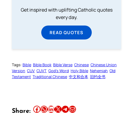
Get inspired with uplifting Catholic quotes
every day.
READ QUOTES
Tags:
Bible
Bible Book
Bible Verse
Chinese
Chinese Union
Version
CUV
CUVT
God’s Word
Holy Bible
Nehemiah
Old
Testament
Traditional Chinese
中文和合本
旧约全书
Share this article on Facebook
Share this article on WhatsApp
Share this article on LinkedIn
Share this article on X
Share this article on Telegram
Email this Article
Share: