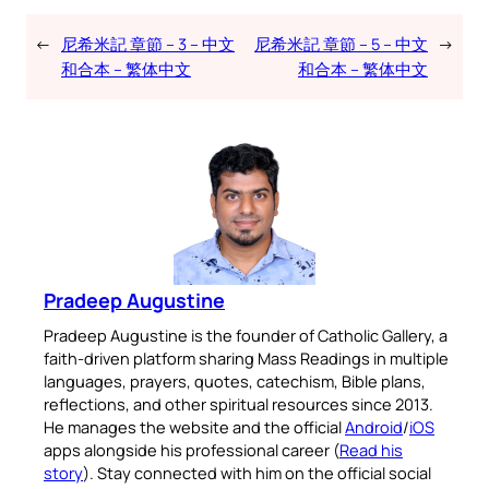
←
尼希米記 章節 – 3 – 中文
尼希米記 章節 – 5 – 中文
→
和合本 – 繁体中文
和合本 – 繁体中文
Pradeep Augustine
Pradeep Augustine is the founder of Catholic Gallery, a
faith-driven platform sharing Mass Readings in multiple
languages, prayers, quotes, catechism, Bible plans,
reflections, and other spiritual resources since 2013.
He manages the website and the official
Android
/
iOS
apps alongside his professional career (
Read his
story
). Stay connected with him on the official social