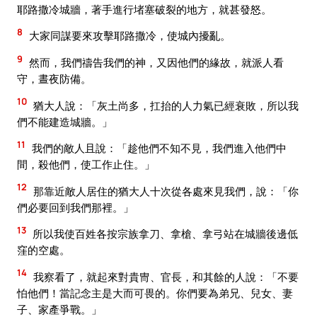
耶路撒冷城牆，著手進行堵塞破裂的地方，就甚發怒。
8
大家同謀要來攻擊耶路撒冷，使城內擾亂。
9
然而，我們禱告我們的神，又因他們的緣故，就派人看
守，晝夜防備。
10
猶大人說：「灰土尚多，扛抬的人力氣已經衰敗，所以我
們不能建造城牆。」
11
我們的敵人且說：「趁他們不知不見，我們進入他們中
間，殺他們，使工作止住。」
12
那靠近敵人居住的猶大人十次從各處來見我們，說：「你
們必要回到我們那裡。」
13
所以我使百姓各按宗族拿刀、拿槍、拿弓站在城牆後邊低
窪的空處。
14
我察看了，就起來對貴冑、官長，和其餘的人說：「不要
怕他們！當記念主是大而可畏的。你們要為弟兄、兒女、妻
子、家產爭戰。」