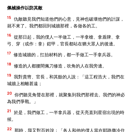
佩械操作以防其敵
15
仇敵聽見我們知道他們的心意，見神也破壞他們的計謀，
就不來了。我們都回到城牆那裡，各做各的工。
16
從那日起，我的僕人一半做工，一半拿槍、拿盾牌、拿
弓、穿（或作：拿）鎧甲，官長都站在猶大眾人的後邊。
17
修造城牆的，扛抬材料的，都一手做工一手拿兵器。
18
修造的人都腰間佩刀修造，吹角的人在我旁邊。
19
我對貴冑、官長，和其餘的人說：「這工程浩大，我們在
城牆上相離甚遠；
20
你們聽見角聲在那裡，就聚集到我們那裡去。我們的神必
為我們爭戰。」
21
於是，我們做工，一半拿兵器，從天亮直到星宿出現的時
候。
22
那時，我又對百姓說：「各人和他的僕人當在耶路撒冷住