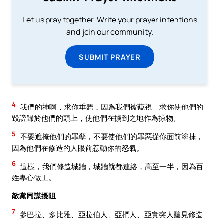
Let us pray together. Write your prayer intentions
and join our community.
SUBMIT PRAYER
4
我們的神啊，求你垂聽，因為我們被藐視。求你使他們的
毀謗歸於他們的頭上，使他們在擄到之地作為掠物。
5
不要遮掩他們的罪孽，不要使他們的罪惡從你面前塗抹，
因為他們在修造的人眼前惹動你的怒氣。
6
這樣，我們修造城牆，城牆就都連絡，高至一半，因為百
姓專心做工。
敵黨同謀擾阻
7
參巴拉、多比雅、亞拉伯人、亞捫人、亞實突人聽見修造