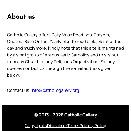
About us
Catholic Gallery offers Daily Mass Readings, Prayers,
Quotes, Bible Online, Yearly plan to read bible, Saint of the
day and much more. Kindly note that this site is maintained
by a small group of enthusiastic Catholics and this is not
from any Church or any Religious Organization. For any
queries contact us through the e-mail address given
below.
Contact us:
info@catholicgallery.org
© 2013 – 2026 Catholic Gallery
Copyrights
Disclaimer
Terms
Privacy Policy