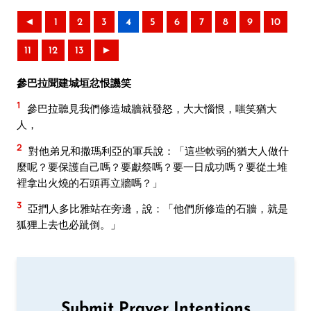
◄
1
2
3
4
5
6
7
8
9
10
11
12
13
►
參巴拉聞建城垣忿恨譏笑
1
參巴拉聽見我們修造城牆就發怒，大大惱恨，嗤笑猶大
人，
2
對他弟兄和撒瑪利亞的軍兵說：「這些軟弱的猶大人做什
麼呢？要保護自己嗎？要獻祭嗎？要一日成功嗎？要從土堆
裡拿出火燒的石頭再立牆嗎？」
3
亞捫人多比雅站在旁邊，說：「他們所修造的石牆，就是
狐狸上去也必跐倒。」
Submit Prayer Intentions