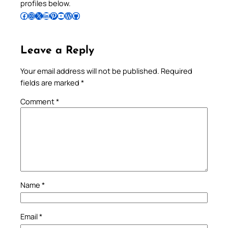
profiles below.
Follow Pradeep on Facebook
Follow Pradeep on Instagram
Follow Pradeep on X
Follow Pradeep on LinkedIn
Follow Pradeep on Pinterest
Subscribe to Pradeep’s Youtube Channel
Follow Pradeep on WordPress
Follow Pradeep on GitHub
Leave a Reply
Your email address will not be published.
Required
fields are marked
*
Comment
*
Name
*
Email
*