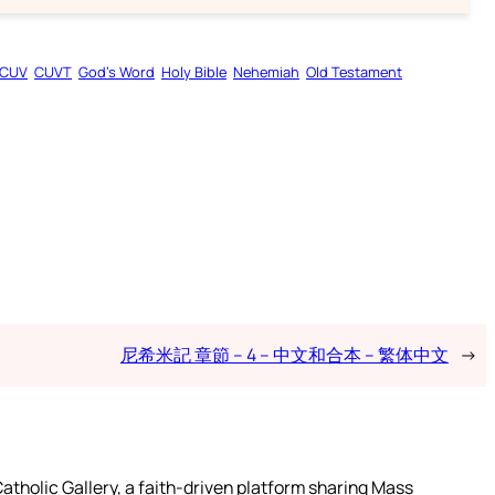
CUV
CUVT
God’s Word
Holy Bible
Nehemiah
Old Testament
尼希米記 章節 – 4 – 中文和合本 – 繁体中文
→
atholic Gallery, a faith-driven platform sharing Mass