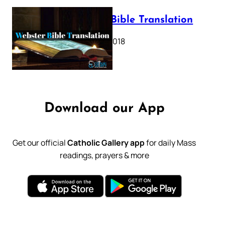
Webster Bible Translation
October 11, 2018
Download our App
Get our official
Catholic Gallery app
for daily Mass
readings, prayers & more