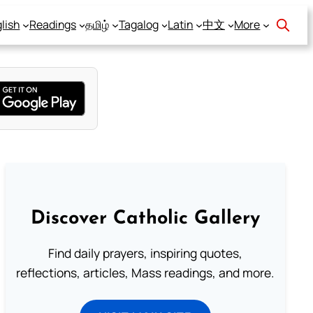
lish
Readings
தமிழ்
Tagalog
Latin
中文
More
Discover Catholic Gallery
Find daily prayers, inspiring quotes,
reflections, articles, Mass readings, and more.