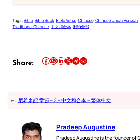
Tags:
Bible
Bible Book
Bible Verse
Chinese
Chinese Union Version
Traditional Chinese
中文和合本
旧约全书
Share this article on Facebook
Share this article on WhatsApp
Share this article on LinkedIn
Share this article on X
Share this article on Telegram
Email this Article
Share:
←
尼希米記 章節 – 2 – 中文和合本 – 繁体中文
Pradeep Augustine
Pradeep Augustine is the founder of C