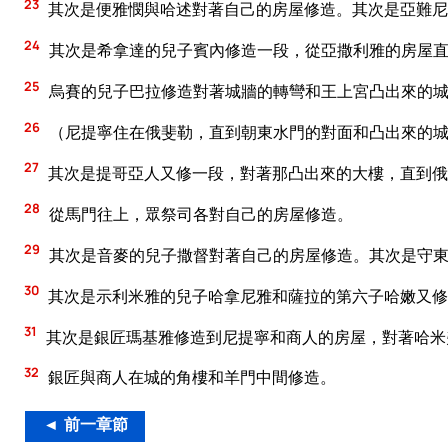
23
其次是便雅憫與哈述對著自己的房屋修造。其次是亞難尼
24
其次是希拿達的兒子賓內修造一段，從亞撒利雅的房屋
25
烏賽的兒子巴拉修造對著城牆的轉彎和王上宮凸出來的城
26
（尼提寧住在俄斐勒，直到朝東水門的對面和凸出來的
27
其次是提哥亞人又修一段，對著那凸出來的大樓，直到俄
28
從馬門往上，眾祭司各對自己的房屋修造。
29
其次是音麥的兒子撒督對著自己的房屋修造。其次是守東
30
其次是示利米雅的兒子哈拿尼雅和薩拉的第六子哈嫩又修
31
其次是銀匠瑪基雅修造到尼提寧和商人的房屋，對著哈米
32
銀匠與商人在城的角樓和羊門中間修造。
◄ 前一章節