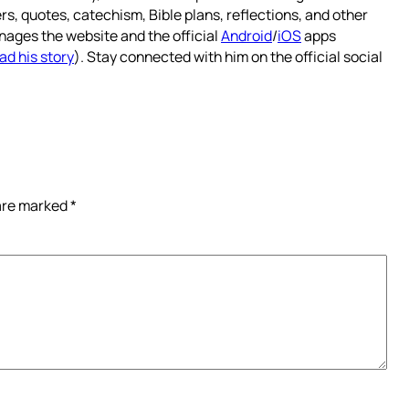
rs, quotes, catechism, Bible plans, reflections, and other
nages the website and the official
Android
/
iOS
apps
ad his story
). Stay connected with him on the official social
 are marked
*