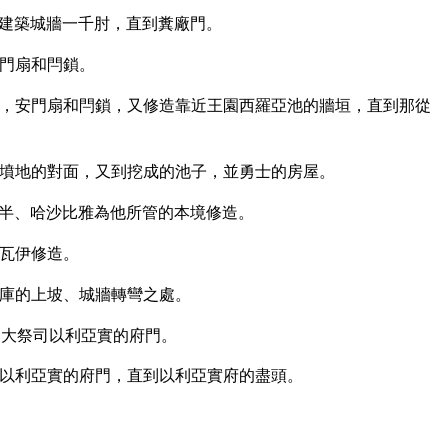
建築城牆一千肘，直到糞廠門。
門扇和閂鎖。
，安門扇和閂鎖，又修造靠近王園西羅亞池的牆垣，直到那從
墳地的對面，又到挖成的池子，並勇士的房屋。
半、哈沙比雅為他所管的本境修造。
瓦伊修造。
庫的上坡、城牆轉彎之處。
到大祭司以利亞實的府門。
以利亞實的府門，直到以利亞實府的盡頭。