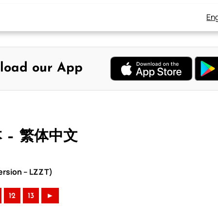
Eng
load our App
本 – 繁体中文
rsion – LZZT)
12
13
►