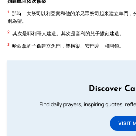
始建邑垣依次修築
1
那時，大祭司以利亞實和他的弟兄眾祭司起來建立羊門，
別為聖。
2
其次是耶利哥人建造。其次是音利的兒子撒刻建造。
3
哈西拿的子孫建立魚門，架橫梁、安門扇，和閂鎖。
Discover Ca
Find daily prayers, inspiring quotes, ref
VISIT 