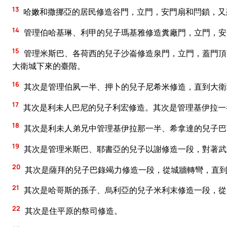
13
哈嫩和撒挪亞的居民修造谷門，立門，安門扇和閂鎖，又
14
管理伯哈基琳、利甲的兒子瑪基雅修造糞廠門，立門，安
15
管理米斯巴、各荷西的兒子沙崙修造泉門，立門，蓋門頂
大衛城下來的臺階。
16
其次是管理伯夙一半、押卜的兒子尼希米修造，直到大衛
17
其次是利未人巴尼的兒子利宏修造。其次是管理基伊拉一
18
其次是利未人弟兄中管理基伊拉那一半、希拿達的兒子巴
19
其次是管理米斯巴、耶書亞的兒子以謝修造一段，對著武
20
其次是薩拜的兒子巴錄竭力修造一段，從城牆轉彎，直
21
其次是哈哥斯的孫子、烏利亞的兒子米利末修造一段，從
22
其次是住平原的祭司修造。