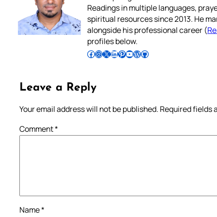
Readings in multiple languages, praye
spiritual resources since 2013. He ma
alongside his professional career (
Re
profiles below.
Follow Pradeep on Facebook
Follow Pradeep on Instagram
Follow Pradeep on X
Follow Pradeep on LinkedIn
Follow Pradeep on Pinterest
Subscribe to Pradeep’s Youtube Channel
Follow Pradeep on WordPress
Follow Pradeep on GitHub
Leave a Reply
Your email address will not be published.
Required fields
Comment
*
Name
*