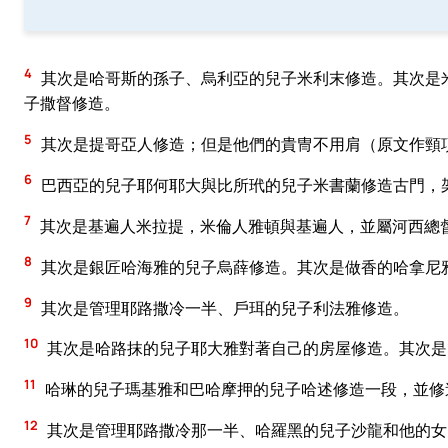
4
其次是哈哥斯的孫子、烏利亞的兒子米利末修造。其次是
子撒督修造。
5
其次是提哥亞人修造；但是他們的貴冑不用肩（原文作頸
6
巴西亞的兒子耶何耶大與比所玳的兒子米書蘭修造古門，
7
其次是基遍人米拉提，米倫人雅頓與基遍人，並屬河西總
8
其次是銀匠哈海雅的兒子烏薛修造。其次是做香的哈拿尼
9
其次是管理耶路撒冷一半、戶珥的兒子利法雅修造。
10
其次是哈路抹的兒子耶大雅對著自己的房屋修造。其次是
11
哈琳的兒子瑪基雅和巴哈摩押的兒子哈述修造一段，並修
12
其次是管理耶路撒冷那一半、哈羅黑的兒子沙龍和他的女