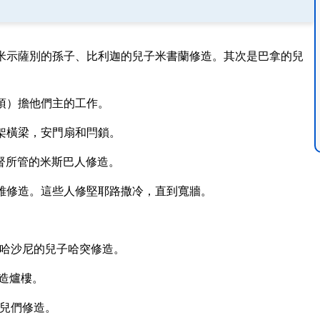
米示薩別的孫子、比利迦的兒子米書蘭修造。其次是巴拿的兒
項）擔他們主的工作。
架橫梁，安門扇和閂鎖。
督所管的米斯巴人修造。
雅修造。這些人修堅耶路撒冷，直到寬牆。
哈沙尼的兒子哈突修造。
造爐樓。
兒們修造。