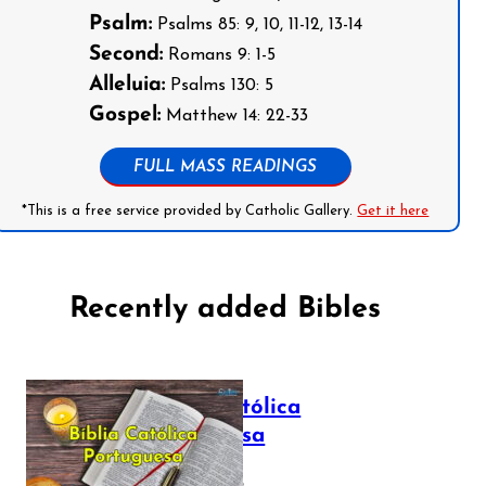
Psalm:
Psalms 85: 9, 10, 11-12, 13-14
Second:
Romans 9: 1-5
Alleluia:
Psalms 130: 5
Gospel:
Matthew 14: 22-33
FULL MASS READINGS
*This is a free service provided by Catholic Gallery.
Get it here
Recently added Bibles
Bíblia Católica
Portuguesa
July 16, 2025