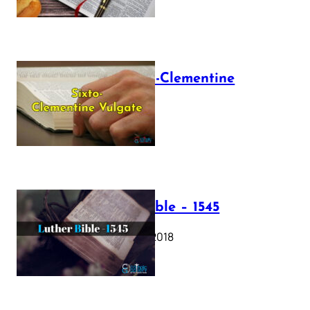
The Sixto-Clementine
Vulgate
July 12, 2025
Luther Bible – 1545
October 17, 2018