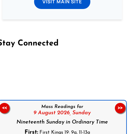
VISIT MAIN SITE
Stay Connected
on Facebook
Follow us on Instagram
Follow us on X
Subscribe to our YouTube Channel
Follow us on WhatsApp
Mass Readings for
<<
>>
9 August 2026,
Sunday
Nineteenth Sunday in Ordinary Time
First:
First Kings 19: 9a, 11-13a