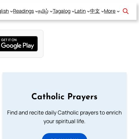
lish
Readings
தமிழ்
Tagalog
Latin
中文
More
Catholic Prayers
Find and recite daily Catholic prayers to enrich
your spiritual life.