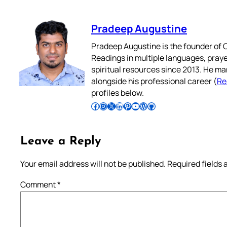
Pradeep Augustine
Pradeep Augustine is the founder of C
Readings in multiple languages, praye
spiritual resources since 2013. He ma
alongside his professional career (
Re
profiles below.
Follow Pradeep on Facebook
Follow Pradeep on Instagram
Follow Pradeep on X
Follow Pradeep on LinkedIn
Follow Pradeep on Pinterest
Subscribe to Pradeep’s Youtube Channel
Follow Pradeep on WordPress
Follow Pradeep on GitHub
Leave a Reply
Your email address will not be published.
Required fields
Comment
*