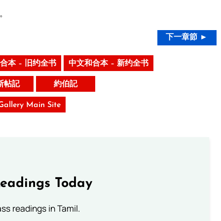
。
下一章節 ►
合本 – 旧约全书
中文和合本 – 新约全书
斯帖記
約伯記
 Gallery Main Site
Readings Today
s readings in Tamil.