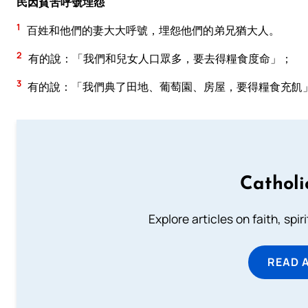
民因貧苦呼號埋怨
1
百姓和他們的妻大大呼號，埋怨他們的弟兄猶大人。
2
有的說：「我們和兒女人口眾多，要去得糧食度命」；
3
有的說：「我們典了田地、葡萄園、房屋，要得糧食充飢
Catholi
Explore articles on faith, spi
READ 