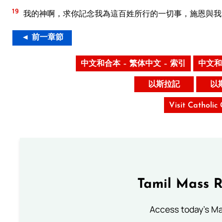
19
我的神啊，求你記念我為這百姓所行的一切事，施恩與我
◄ 前一章節
中文和合本 – 繁体中文 – 索引
中文和
以斯拉記
以
Visit Catholic
Tamil Mass 
Access today's Mas