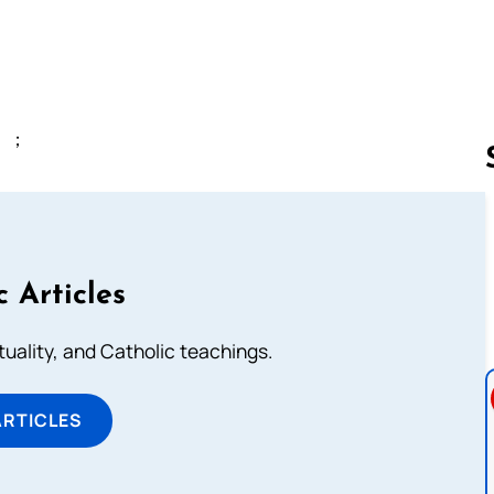
」；
Follow us 
c Articles
rituality, and Catholic teachings.
ARTICLES