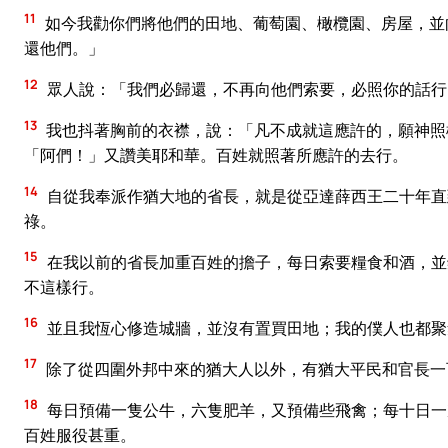
11
如今我勸你們將他們的田地、葡萄園、橄欖園、房屋，並
還他們。」
12
眾人說：「我們必歸還，不再向他們索要，必照你的話行
13
我也抖著胸前的衣襟，說：「凡不成就這應許的，願神照
「阿們！」又讚美耶和華。百姓就照著所應許的去行。
14
自從我奉派作猶大地的省長，就是從亞達薛西王二十年直
祿。
15
在我以前的省長加重百姓的擔子，每日索要糧食和酒，並
不這樣行。
16
並且我恆心修造城牆，並沒有置買田地；我的僕人也都聚
17
除了從四圍外邦中來的猶大人以外，有猶大平民和官長一
18
每日預備一隻公牛，六隻肥羊，又預備些飛禽；每十日一
百姓服役甚重。