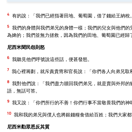
4
有的說：「我們已經指著田地、葡萄園，借了錢給王納稅
5
我們的身體與我們弟兄的身體一樣；我們的兒女與他們的
為婢的；我們並無力拯救，因為我們的田地、葡萄園已經歸
尼西米聞民怨則怒
6
我聽見他們呼號說這些話，便甚發怒。
7
我心裡籌劃，就斥責貴冑和官長說：「你們各人向弟兄取
8
我對他們說：「我們盡力贖回我們弟兄，就是賣與外邦的
語，無話可答。
9
我又說：「你們所行的不善！你們行事不當敬畏我們的神
10
我和我的弟兄與僕人也將銀錢糧食借給百姓；我們大家都
尼西米勸眾悉反其質