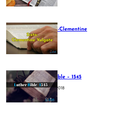
The Sixto-Clementine
Vulgate
July 12, 2025
Luther Bible – 1545
October 17, 2018