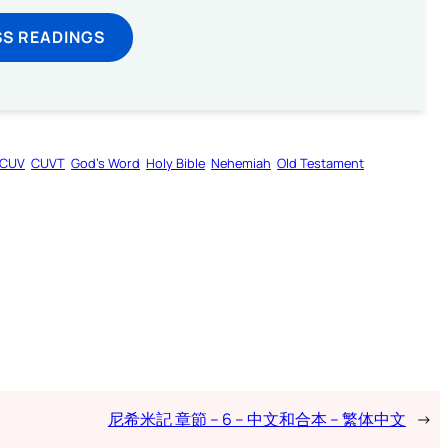
SS READINGS
CUV
CUVT
God’s Word
Holy Bible
Nehemiah
Old Testament
尼希米記 章節 – 6 – 中文和合本 – 繁体中文
→