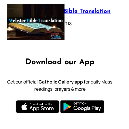
Webster Bible Translation
October 11, 2018
Download our App
Get our official
Catholic Gallery app
for daily Mass
readings, prayers & more