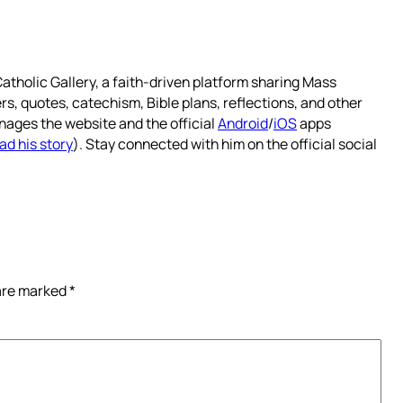
atholic Gallery, a faith-driven platform sharing Mass
rs, quotes, catechism, Bible plans, reflections, and other
nages the website and the official
Android
/
iOS
apps
ad his story
). Stay connected with him on the official social
 are marked
*