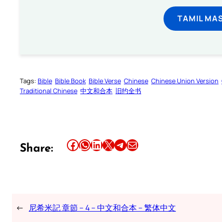
TAMIL MA
Tags:
Bible
Bible Book
Bible Verse
Chinese
Chinese Union Version
Traditional Chinese
中文和合本
旧约全书
Share this article on Facebook
Share this article on WhatsApp
Share this article on LinkedIn
Share this article on X
Share this article on Telegram
Email this Article
Share:
←
尼希米記 章節 – 4 – 中文和合本 – 繁体中文