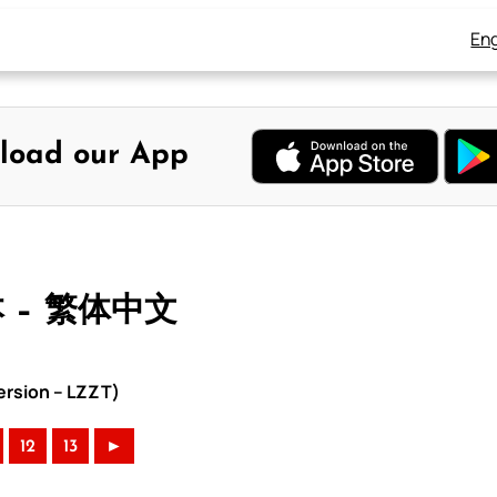
Eng
load our App
本 – 繁体中文
rsion – LZZT)
12
13
►