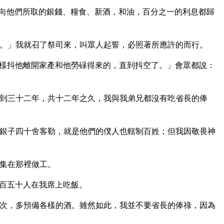
向他們所取的銀錢、糧食、新酒，和油，百分之一的利息都歸
。」我就召了祭司來，叫眾人起誓，必照著所應許的而行。
樣抖他離開家產和他勞碌得來的，直到抖空了。」會眾都說：
到三十二年，共十二年之久，我與我弟兄都沒有吃省長的俸
銀子四十舍客勒，就是他們的僕人也轄制百姓；但我因敬畏神
集在那裡做工。
百五十人在我席上吃飯。
次，多預備各樣的酒。雖然如此，我並不要省長的俸祿，因為