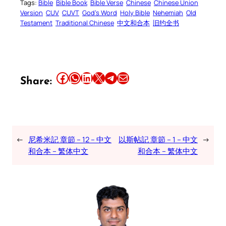
Tags:
Bible
Bible Book
Bible Verse
Chinese
Chinese Union
Version
CUV
CUVT
God’s Word
Holy Bible
Nehemiah
Old
Testament
Traditional Chinese
中文和合本
旧约全书
Share this article on Facebook
Share this article on WhatsApp
Share this article on LinkedIn
Share this article on X
Share this article on Telegram
Email this Article
Share:
←
尼希米記 章節 – 12 – 中文
以斯帖記 章節 – 1 – 中文
→
和合本 – 繁体中文
和合本 – 繁体中文