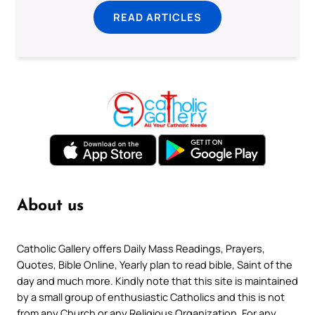
READ ARTICLES
About us
Catholic Gallery offers Daily Mass Readings, Prayers,
Quotes, Bible Online, Yearly plan to read bible, Saint of the
day and much more. Kindly note that this site is maintained
by a small group of enthusiastic Catholics and this is not
from any Church or any Religious Organization. For any