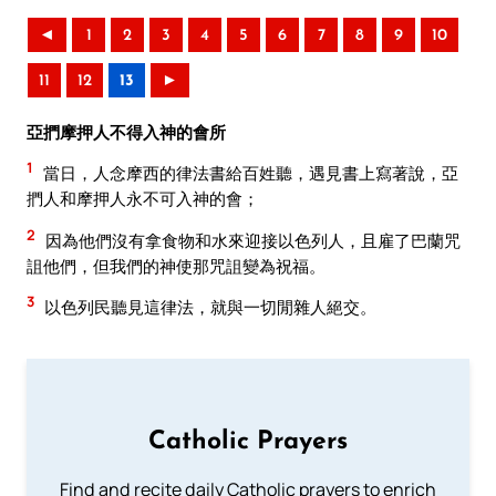
◄
1
2
3
4
5
6
7
8
9
10
11
12
13
►
亞捫摩押人不得入神的會所
1
當日，人念摩西的律法書給百姓聽，遇見書上寫著說，亞
捫人和摩押人永不可入神的會；
2
因為他們沒有拿食物和水來迎接以色列人，且雇了巴蘭咒
詛他們，但我們的神使那咒詛變為祝福。
3
以色列民聽見這律法，就與一切閒雜人絕交。
Catholic Prayers
Find and recite daily Catholic prayers to enrich