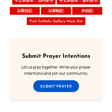
中文和合本 – 旧约全书
中文和合本 – 新约全书
以斯拉記
以斯帖記
約伯記
Visit Catholic Gallery Main Site
Submit Prayer Intentions
Let us pray together. Write your prayer
intentions and join our community.
SUBMIT PRAYER