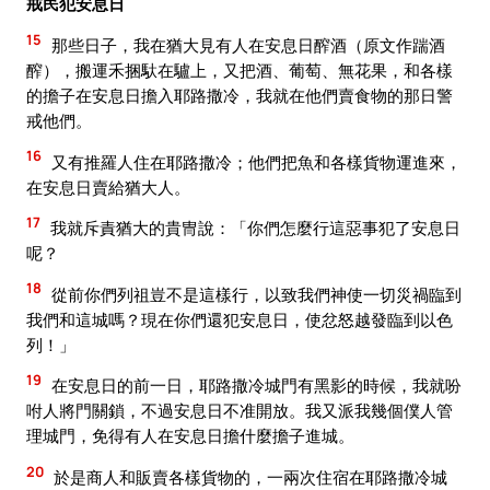
戒民犯安息日
15
那些日子，我在猶大見有人在安息日醡酒（原文作踹酒
醡），搬運禾捆馱在驢上，又把酒、葡萄、無花果，和各樣
的擔子在安息日擔入耶路撒冷，我就在他們賣食物的那日警
戒他們。
16
又有推羅人住在耶路撒冷；他們把魚和各樣貨物運進來，
在安息日賣給猶大人。
17
我就斥責猶大的貴冑說：「你們怎麼行這惡事犯了安息日
呢？
18
從前你們列祖豈不是這樣行，以致我們神使一切災禍臨到
我們和這城嗎？現在你們還犯安息日，使忿怒越發臨到以色
列！」
19
在安息日的前一日，耶路撒冷城門有黑影的時候，我就吩
咐人將門關鎖，不過安息日不准開放。我又派我幾個僕人管
理城門，免得有人在安息日擔什麼擔子進城。
20
於是商人和販賣各樣貨物的，一兩次住宿在耶路撒冷城