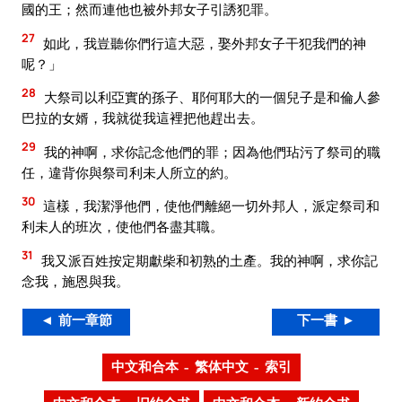
國的王；然而連他也被外邦女子引誘犯罪。
27
如此，我豈聽你們行這大惡，娶外邦女子干犯我們的神
呢？」
28
大祭司以利亞實的孫子、耶何耶大的一個兒子是和倫人參
巴拉的女婿，我就從我這裡把他趕出去。
29
我的神啊，求你記念他們的罪；因為他們玷污了祭司的職
任，違背你與祭司利未人所立的約。
30
這樣，我潔淨他們，使他們離絕一切外邦人，派定祭司和
利未人的班次，使他們各盡其職。
31
我又派百姓按定期獻柴和初熟的土產。我的神啊，求你記
念我，施恩與我。
◄ 前一章節
下一書 ►
中文和合本 – 繁体中文 – 索引