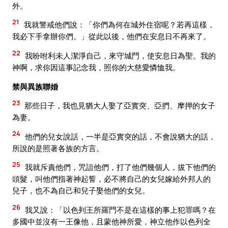
外。
21
我就警戒他們說：「你們為何在城外住宿呢？若再這樣，
我必下手拿辦你們。」從此以後，他們在安息日不再來了。
22
我吩咐利未人潔淨自己，來守城門，使安息日為聖。我的
神啊，求你因這事記念我，照你的大慈愛憐恤我。
禁與異族聯婚
23
那些日子，我也見猶大人娶了亞實突、亞捫、摩押的女子
為妻。
24
他們的兒女說話，一半是亞實突的話，不會說猶大的話，
所說的是照著各族的方言。
25
我就斥責他們，咒詛他們，打了他們幾個人，拔下他們的
頭髮，叫他們指著神起誓，必不將自己的女兒嫁給外邦人的
兒子，也不為自己和兒子娶他們的女兒。
26
我又說：「以色列王所羅門不是在這樣的事上犯罪嗎？在
多國中並沒有一王像他，且蒙他神所愛，神立他作以色列全