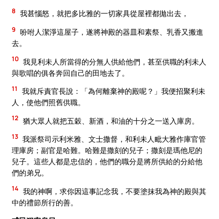
8
我甚惱怒，就把多比雅的一切家具從屋裡都拋出去，
9
吩咐人潔淨這屋子，遂將神殿的器皿和素祭、乳香又搬進
去。
10
我見利未人所當得的分無人供給他們，甚至供職的利未人
與歌唱的俱各奔回自己的田地去了。
11
我就斥責官長說：「為何離棄神的殿呢？」我便招聚利未
人，使他們照舊供職。
12
猶大眾人就把五穀、新酒，和油的十分之一送入庫房。
13
我派祭司示利米雅、文士撒督，和利未人毗大雅作庫官管
理庫房；副官是哈難。哈難是撒刻的兒子；撒刻是瑪他尼的
兒子。這些人都是忠信的，他們的職分是將所供給的分給他
們的弟兄。
14
我的神啊，求你因這事記念我，不要塗抹我為神的殿與其
中的禮節所行的善。