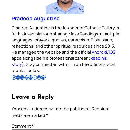
Pradeep Augustine
Pradeep Augustine is the founder of Catholic Gallery, a
faith-driven platform sharing Mass Readings in multiple
languages, prayers, quotes, catechism, Bible plans,
reflections, and other spiritual resources since 2013.
He manages the website and the official
Android
/
iOS
apps alongside his professional career (
Read his
story
). Stay connected with him on the official social
profiles below.
Follow Pradeep on Facebook
Follow Pradeep on Instagram
Follow Pradeep on X
Follow Pradeep on LinkedIn
Follow Pradeep on Pinterest
Subscribe to Pradeep’s Youtube Channel
Follow Pradeep on WordPress
Follow Pradeep on GitHub
Leave a Reply
Your email address will not be published.
Required
fields are marked
*
Comment
*