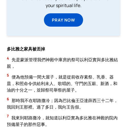
your spiritual life.
PRAY NOW
多比雅之家具被丟掉
4
先是蒙派管理我們神殿中庫房的祭司以利亞實與多比雅結
親，
5
便為他預備一間大屋子，就是從前收存素祭、乳香、器
皿，和照命令供給利未人、歌唱的、守門的五穀、新酒，和
油的十分之一，並歸祭司舉祭的屋子。
6
那時我不在耶路撒冷；因為巴比倫王亞達薛西三十二年，
我回到王那裡。過了多日，我向王告假。
7
我來到耶路撒冷，就知道以利亞實為多比雅在神殿的院內
預備屋子的那件惡事。