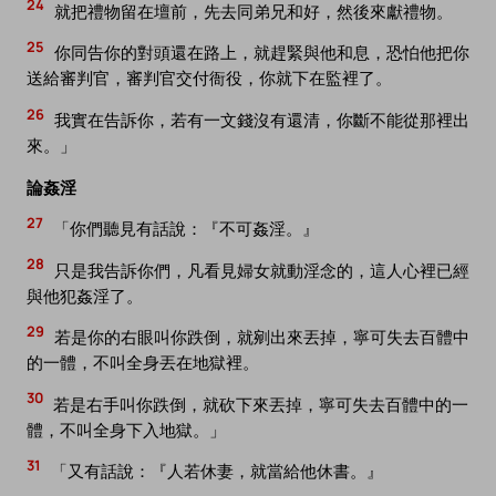
24
就把禮物留在壇前，先去同弟兄和好，然後來獻禮物。
25
你同告你的對頭還在路上，就趕緊與他和息，恐怕他把你
送給審判官，審判官交付衙役，你就下在監裡了。
26
我實在告訴你，若有一文錢沒有還清，你斷不能從那裡出
來。」
論姦淫
27
「你們聽見有話說：『不可姦淫。』
28
只是我告訴你們，凡看見婦女就動淫念的，這人心裡已經
與他犯姦淫了。
29
若是你的右眼叫你跌倒，就剜出來丟掉，寧可失去百體中
的一體，不叫全身丟在地獄裡。
30
若是右手叫你跌倒，就砍下來丟掉，寧可失去百體中的一
體，不叫全身下入地獄。」
31
「又有話說：『人若休妻，就當給他休書。』