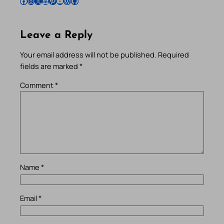
Follow Pradeep on Facebook
Follow Pradeep on Instagram
Follow Pradeep on X
Follow Pradeep on LinkedIn
Follow Pradeep on Pinterest
Subscribe to Pradeep’s Youtube Channel
Follow Pradeep on WordPress
Follow Pradeep on GitHub
Leave a Reply
Your email address will not be published.
Required
fields are marked
*
Comment
*
Name
*
Email
*