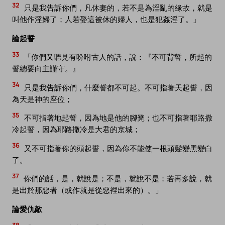
32
只是我告訴你們，凡休妻的，若不是為淫亂的緣故，就是
叫他作淫婦了；人若娶這被休的婦人，也是犯姦淫了。」
論起誓
33
「你們又聽見有吩咐古人的話，說：『不可背誓，所起的
誓總要向主謹守。』
34
只是我告訴你們，什麼誓都不可起。不可指著天起誓，因
為天是神的座位；
35
不可指著地起誓，因為地是他的腳凳；也不可指著耶路撒
冷起誓，因為耶路撒冷是大君的京城；
36
又不可指著你的頭起誓，因為你不能使一根頭髮變黑變白
了。
37
你們的話，是，就說是；不是，就說不是；若再多說，就
是出於那惡者（或作就是從惡裡出來的）。」
論愛仇敵