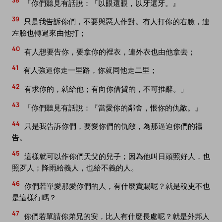
38
「你們聽見有話說：『以眼還眼，以牙還牙。』
39
只是我告訴你們，不要與惡人作對。有人打你的右臉，連
左臉也轉過來由他打；
40
有人想要告你，要拿你的裡衣，連外衣也由他拿去；
41
有人強逼你走一里路，你就同他走二里；
42
有求你的，就給他；有向你借貸的，不可推辭。」
43
「你們聽見有話說：『當愛你的鄰舍，恨你的仇敵。』
44
只是我告訴你們，要愛你們的仇敵，為那逼迫你們的禱
告。
45
這樣就可以作你們天父的兒子；因為他叫日頭照好人，也
照歹人；降雨給義人，也給不義的人。
46
你們若單愛那愛你們的人，有什麼賞賜呢？就是稅吏不也
是這樣行嗎？
47
你們若單請你弟兄的安，比人有什麼長處呢？就是外邦人