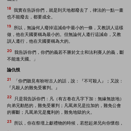
18
我實在告訴你們，就是到天地都廢去了，律法的一點一畫
也不能廢去，都要成全。
19
所以，無論何人廢掉這誡命中最小的一條，又教訓人這樣
做，他在天國要稱為最小的。但無論何人遵行這誡命，又教
訓人遵行，他在天國要稱為大的。
20
我告訴你們，你們的義若不勝於文士和法利賽人的義，斷
不能進天國。」
論仇恨
21
「你們聽見有吩咐古人的話，說：『不可殺人』；又說：
『凡殺人的難免受審判。』
22
只是我告訴你們：凡（有古卷在凡字下加：無緣無故地）
向弟兄動怒的，難免受審判；凡罵弟兄是拉加的，難免公會
的審斷；凡罵弟兄是魔利的，難免地獄的火。
23
所以，你在祭壇上獻禮物的時候，若想起弟兄向你懷怨，