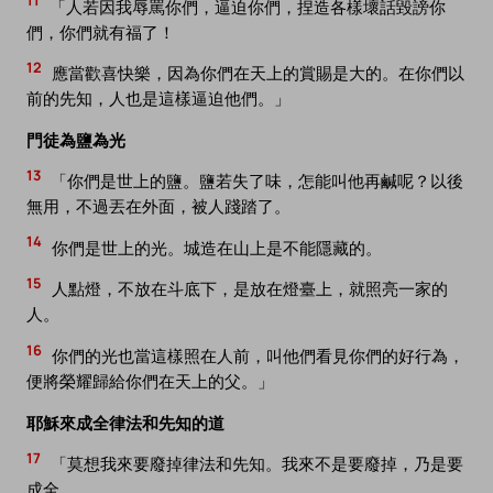
11
「人若因我辱罵你們，逼迫你們，捏造各樣壞話毀謗你
們，你們就有福了！
12
應當歡喜快樂，因為你們在天上的賞賜是大的。在你們以
前的先知，人也是這樣逼迫他們。」
門徒為鹽為光
13
「你們是世上的鹽。鹽若失了味，怎能叫他再鹹呢？以後
無用，不過丟在外面，被人踐踏了。
14
你們是世上的光。城造在山上是不能隱藏的。
15
人點燈，不放在斗底下，是放在燈臺上，就照亮一家的
人。
16
你們的光也當這樣照在人前，叫他們看見你們的好行為，
便將榮耀歸給你們在天上的父。」
耶穌來成全律法和先知的道
17
「莫想我來要廢掉律法和先知。我來不是要廢掉，乃是要
成全。