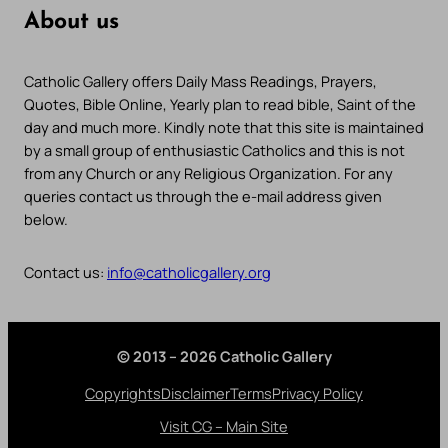
About us
Catholic Gallery offers Daily Mass Readings, Prayers,
Quotes, Bible Online, Yearly plan to read bible, Saint of the
day and much more. Kindly note that this site is maintained
by a small group of enthusiastic Catholics and this is not
from any Church or any Religious Organization. For any
queries contact us through the e-mail address given
below.
Contact us:
info@catholicgallery.org
© 2013 – 2026 Catholic Gallery
Copyrights
Disclaimer
Terms
Privacy Policy
Visit CG – Main Site