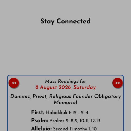
Stay Connected
Follow us on Facebook
Follow us on Instagram
Follow us on X
Subscribe to our YouTube Channel
Follow us on WhatsApp
Mass Readings for
<<
>>
8 August 2026,
Saturday
Dominic, Priest, Religious Founder Obligatory
Memorial
First:
Habakkuk 1: 12 - 2: 4
Psalm:
Psalms 9: 8-9, 10-11, 12-13
Alleluia:
Second Timothy 1: 10