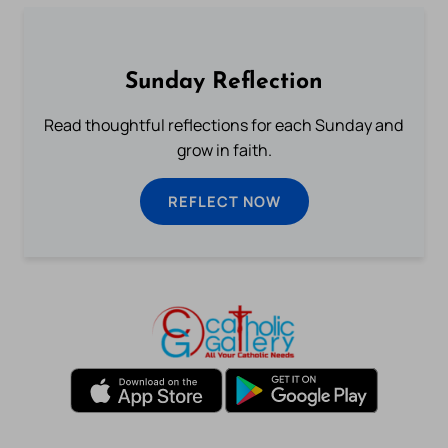
Sunday Reflection
Read thoughtful reflections for each Sunday and
grow in faith.
REFLECT NOW