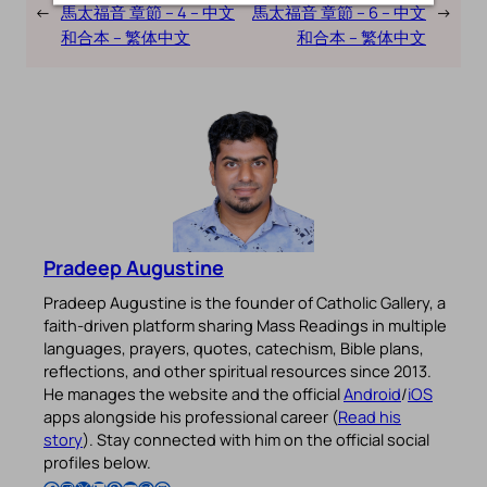
←
馬太福音 章節 – 4 – 中文
馬太福音 章節 – 6 – 中文
→
和合本 – 繁体中文
和合本 – 繁体中文
Pradeep Augustine
Pradeep Augustine is the founder of Catholic Gallery, a
faith-driven platform sharing Mass Readings in multiple
languages, prayers, quotes, catechism, Bible plans,
reflections, and other spiritual resources since 2013.
He manages the website and the official
Android
/
iOS
apps alongside his professional career (
Read his
story
). Stay connected with him on the official social
profiles below.