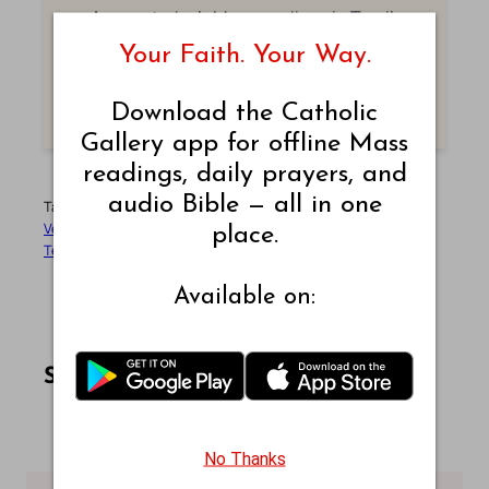
Access today's Mass readings in Tamil.
Your Faith. Your Way.
TAMIL MASS READINGS
Download the Catholic
Gallery app for offline Mass
readings, daily prayers, and
audio Bible — all in one
Tags:
Bible
Bible Book
Bible Verse
Chinese
Chinese Union
Version
CUV
CUVT
God’s Word
Holy Bible
Matthew
New
place.
Testament
Traditional Chinese
中文和合本
新约全书
Available on:
Share this article on Facebook
Share this article on WhatsApp
Share this article on LinkedIn
Share this article on X
Share this article on Telegram
Email this Article
Share:
No Thanks