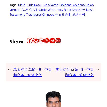
Tags:
Bible
Bible Book
Bible Verse
Chinese
Chinese Union
Version
CUV
CUVT
God’s Word
Holy Bible
Matthew
New
Testament
Traditional Chinese
中文和合本
新约全书
Share this article on Facebook
Share this article on WhatsApp
Share this article on LinkedIn
Share this article on X
Share this article on Telegram
Email this Article
Share:
←
馬太福音 章節 – 6 – 中文
馬太福音 章節 – 8 – 中文
→
和合本 – 繁体中文
和合本 – 繁体中文