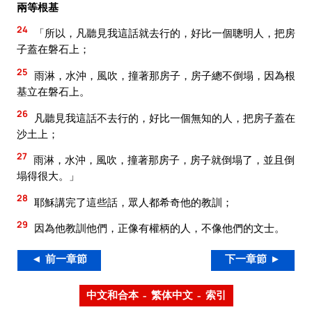
兩等根基
24
「所以，凡聽見我這話就去行的，好比一個聰明人，把房
子蓋在磐石上；
25
雨淋，水沖，風吹，撞著那房子，房子總不倒塌，因為根
基立在磐石上。
26
凡聽見我這話不去行的，好比一個無知的人，把房子蓋在
沙土上；
27
雨淋，水沖，風吹，撞著那房子，房子就倒塌了，並且倒
塌得很大。」
28
耶穌講完了這些話，眾人都希奇他的教訓；
29
因為他教訓他們，正像有權柄的人，不像他們的文士。
◄ 前一章節
下一章節 ►
中文和合本 – 繁体中文 – 索引