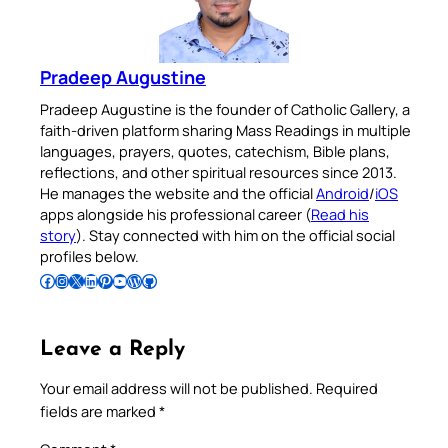
Pradeep Augustine
Pradeep Augustine is the founder of Catholic Gallery, a
faith-driven platform sharing Mass Readings in multiple
languages, prayers, quotes, catechism, Bible plans,
reflections, and other spiritual resources since 2013.
He manages the website and the official
Android
/
iOS
apps alongside his professional career (
Read his
story
). Stay connected with him on the official social
profiles below.
Follow Pradeep on Facebook
Follow Pradeep on Instagram
Follow Pradeep on X
Follow Pradeep on LinkedIn
Follow Pradeep on Pinterest
Subscribe to Pradeep’s Youtube Channel
Follow Pradeep on WordPress
Follow Pradeep on GitHub
Leave a Reply
Your email address will not be published.
Required
fields are marked
*