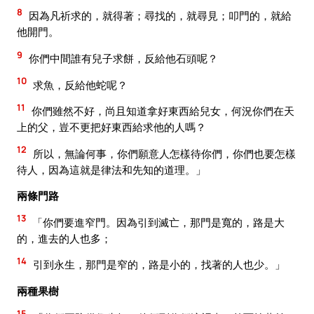
8
因為凡祈求的，就得著；尋找的，就尋見；叩門的，就給
他開門。
9
你們中間誰有兒子求餅，反給他石頭呢？
10
求魚，反給他蛇呢？
11
你們雖然不好，尚且知道拿好東西給兒女，何況你們在天
上的父，豈不更把好東西給求他的人嗎？
12
所以，無論何事，你們願意人怎樣待你們，你們也要怎樣
待人，因為這就是律法和先知的道理。」
兩條門路
13
「你們要進窄門。因為引到滅亡，那門是寬的，路是大
的，進去的人也多；
14
引到永生，那門是窄的，路是小的，找著的人也少。」
兩種果樹
15