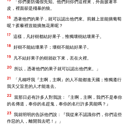
「你們要防備假先知。他們到你們這裡來，外面披著羊
皮，裡面卻是殘暴的狼。
16
憑著他們的果子，就可以認出他們來。荊棘上豈能摘葡萄
呢？蒺藜裡豈能摘無花果呢？
17
這樣，凡好樹都結好果子，惟獨壞樹結壞果子。
18
好樹不能結壞果子；壞樹不能結好果子。
19
凡不結好果子的樹就砍下來，丟在火裡。
20
所以，憑著他們的果子就可以認出他們來。」
21
「凡稱呼我『主啊，主啊』的人不能都進天國；惟獨遵行
我天父旨意的人才能進去。
22
當那日必有許多人對我說：『主啊，主啊，我們不是奉你
的名傳道，奉你的名趕鬼，奉你的名行許多異能嗎？』
23
我就明明的告訴他們說：『我從來不認識你們，你們這些
作惡的人，離開我去吧！』」