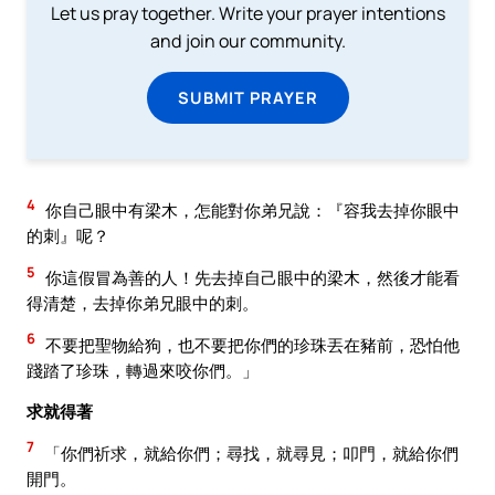
Let us pray together. Write your prayer intentions
and join our community.
SUBMIT PRAYER
4
你自己眼中有梁木，怎能對你弟兄說：『容我去掉你眼中
的刺』呢？
5
你這假冒為善的人！先去掉自己眼中的梁木，然後才能看
得清楚，去掉你弟兄眼中的刺。
6
不要把聖物給狗，也不要把你們的珍珠丟在豬前，恐怕他
踐踏了珍珠，轉過來咬你們。」
求就得著
7
「你們祈求，就給你們；尋找，就尋見；叩門，就給你們
開門。