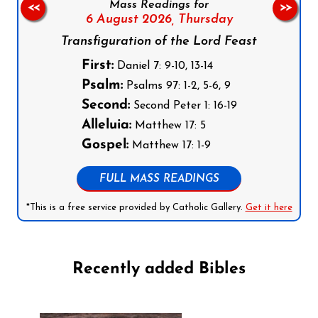
Mass Readings for
<<
>>
6 August 2026,
Thursday
Transfiguration of the Lord Feast
First:
Daniel 7: 9-10, 13-14
Psalm:
Psalms 97: 1-2, 5-6, 9
Second:
Second Peter 1: 16-19
Alleluia:
Matthew 17: 5
Gospel:
Matthew 17: 1-9
FULL MASS READINGS
*This is a free service provided by Catholic Gallery.
Get it here
Recently added Bibles