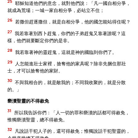
25
耶穌知道他們的意念，就對他們說：「凡一國自相分爭，
就成為荒場；一城一家自相分爭，必站立不住；
26
若撒但趕逐撒但，就是自相分爭，他的國怎能站得住呢？
27
我若靠著別西卜趕鬼，你們的子弟趕鬼又靠著誰呢？這
樣，他們就要斷定你們的是非。
28
我若靠著神的靈趕鬼，這就是神的國臨到你們了。
29
人怎能進壯士家裡，搶奪他的家具呢？除非先捆住那壯
士，才可以搶奪他的家財。
30
不與我相合的，就是敵我的；不同我收聚的，就是分散
的。」
褻瀆聖靈的不得赦免
31
所以我告訴你們：「人一切的罪和褻瀆的話都可得赦免，
惟獨褻瀆聖靈，總不得赦免。
32
凡說話干犯人子的，還可得赦免；惟獨說話干犯聖靈的，