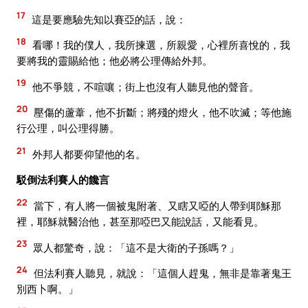
17
這是要應驗先知以賽亞的話，說：
18
看哪！我的僕人，我所揀選，所親愛，心裡所喜悅的，我
要將我的靈賜給他；他必將公理傳給外邦。
19
他不爭競，不喧嚷；街上也沒有人聽見他的聲音。
20
壓傷的蘆葦，他不折斷；將殘的燈火，他不吹滅；等他施
行公理，叫公理得勝。
21
外邦人都要仰望他的名。
駁倒法利賽人的饞言
22
當下，有人將一個被鬼附著、又瞎又啞的人帶到耶穌那
裡，耶穌就醫治他，甚至那啞巴又能說話，又能看見。
23
眾人都驚奇，說：「這不是大衛的子孫嗎？」
24
但法利賽人聽見，就說：「這個人趕鬼，無非是靠著鬼王
別西卜啊。」