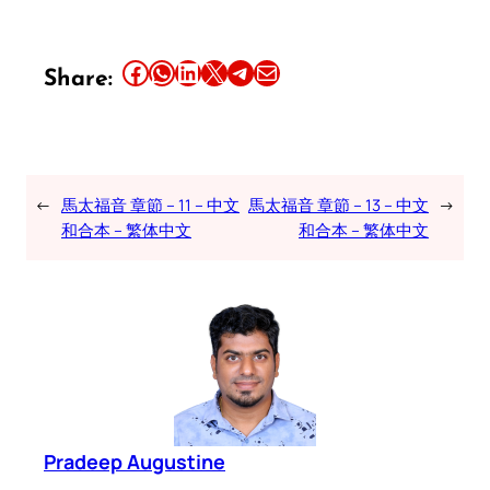
Share this article on Facebook
Share this article on WhatsApp
Share this article on LinkedIn
Share this article on X
Share this article on Telegram
Email this Article
Share:
←
馬太福音 章節 – 11 – 中文
馬太福音 章節 – 13 – 中文
→
和合本 – 繁体中文
和合本 – 繁体中文
Pradeep Augustine