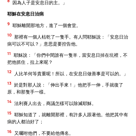
8
因為人子是安息日的主。」
耶穌在安息日治病
9
耶穌離開那地方，進了一個會堂。
10
那裡有一個人枯乾了一隻手。有人問耶穌說：「安息日治
病可以不可以？」意思是要控告他。
11
耶穌說：「你們中間誰有一隻羊，當安息日掉在坑裡，不
把他抓住，拉上來呢？
12
人比羊何等貴重呢！所以，在安息日做善事是可以的。」
13
於是對那人說：「伸出手來！」他把手一伸，手就復了
原，和那隻手一樣。
14
法利賽人出去，商議怎樣可以除滅耶穌。
15
耶穌知道了，就離開那裡，有許多人跟著他。他把其中有
病的人都治好了；
16
又囑咐他們，不要給他傳名。