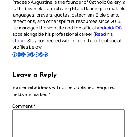
Pradeep Augustine is the founder of Catholic Gallery, a
faith-driven platform sharing Mass Readings in multiple
languages, prayers, quotes, catechism, Bible plans,
reflections, and other spiritual resources since 2013.
He manages the website and the official
Android
/
iOS
apps alongside his professional career (
Read his
story
). Stay connected with him on the official social
profiles below.
Follow Pradeep on Facebook
Follow Pradeep on Instagram
Follow Pradeep on X
Follow Pradeep on LinkedIn
Follow Pradeep on Pinterest
Subscribe to Pradeep’s Youtube Channel
Follow Pradeep on WordPress
Follow Pradeep on GitHub
Leave a Reply
Your email address will not be published.
Required
fields are marked
*
Comment
*