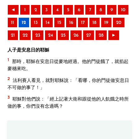
◄
1
2
3
4
5
6
7
8
9
10
11
12
13
14
15
16
17
18
19
20
21
22
23
24
25
26
27
28
►
人子是安息日的耶穌
1
那時，耶穌在安息日從麥地經過。他的門徒餓了，就掐起
麥穗來吃。
2
法利賽人看見，就對耶穌說：「看哪，你的門徒做安息日
不可做的事了！」
3
耶穌對他們說：「經上記著大衛和跟從他的人飢餓之時所
做的事，你們沒有念過嗎？