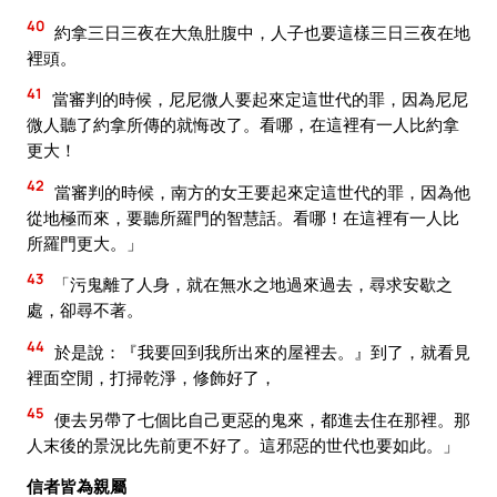
40
約拿三日三夜在大魚肚腹中，人子也要這樣三日三夜在地
裡頭。
41
當審判的時候，尼尼微人要起來定這世代的罪，因為尼尼
微人聽了約拿所傳的就悔改了。看哪，在這裡有一人比約拿
更大！
42
當審判的時候，南方的女王要起來定這世代的罪，因為他
從地極而來，要聽所羅門的智慧話。看哪！在這裡有一人比
所羅門更大。」
43
「污鬼離了人身，就在無水之地過來過去，尋求安歇之
處，卻尋不著。
44
於是說：『我要回到我所出來的屋裡去。』到了，就看見
裡面空閒，打掃乾淨，修飾好了，
45
便去另帶了七個比自己更惡的鬼來，都進去住在那裡。那
人末後的景況比先前更不好了。這邪惡的世代也要如此。」
信者皆為親屬