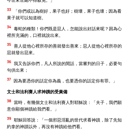
今世來世總不得赦免。」
33
「你們或以為樹好，果子也好；樹壞，果子也壞；因為看
果子就可以知道樹。
34
毒蛇的種類！你們既是惡人，怎能說出好話來呢？因為心
裡所充滿的，口裡就說出來。
35
善人從他心裡所存的善就發出善來；惡人從他心裡所存的
惡就發出惡來。
36
我又告訴你們，凡人所說的閒話，當審判的日子，必要句
句供出來；
37
因為要憑你的話定你為義，也要憑你的話定你有罪。」
文士和法利賽人求神蹟的受責備
38
當時，有幾個文士和法利賽人對耶穌說：「夫子，我們願
意你顯個神蹟給我們看。」
39
耶穌回答說：「一個邪惡淫亂的世代求看神蹟，除了先知
約拿的神蹟以外，再沒有神蹟給他們看。