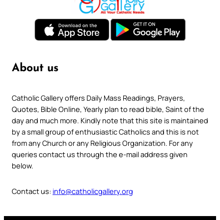
About us
Catholic Gallery offers Daily Mass Readings, Prayers,
Quotes, Bible Online, Yearly plan to read bible, Saint of the
day and much more. Kindly note that this site is maintained
by a small group of enthusiastic Catholics and this is not
from any Church or any Religious Organization. For any
queries contact us through the e-mail address given
below.
Contact us:
info@catholicgallery.org