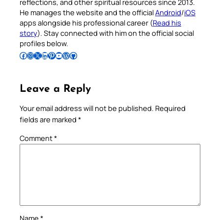
reflections, and other spiritual resources since 2013.
He manages the website and the official
Android
/
iOS
apps alongside his professional career (
Read his
story
). Stay connected with him on the official social
profiles below.
Follow Pradeep on Facebook
Follow Pradeep on Instagram
Follow Pradeep on X
Follow Pradeep on LinkedIn
Follow Pradeep on Pinterest
Subscribe to Pradeep’s Youtube Channel
Follow Pradeep on WordPress
Follow Pradeep on GitHub
Leave a Reply
Your email address will not be published.
Required
fields are marked
*
Comment
*
Name
*