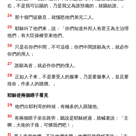
右，不是我可以賜的，乃是我父為誰預備的，就賜給誰。」
24
那十個門徒聽見，就惱怒他們弟兄二人。
25
耶穌叫了他們來，說：「你們知道外邦人有君王為主治理
他們，有大臣操權管束他們。
26
只是在你們中間，不可這樣；你們中間誰願為大，就必作
你們的用人；
27
誰願為首，就必作你們的僕人。
28
正如人子來，不是要受人的服事，乃是要服事人，並且要
捨命，作多人的贖價。」
耶穌使兩個瞎子看見
29
他們出耶利哥的時候，有極多的人跟隨他。
30
有兩個瞎子坐在路旁，聽說是耶穌經過，就喊著說：「主
啊，大衛的子孫，可憐我們吧！」
31