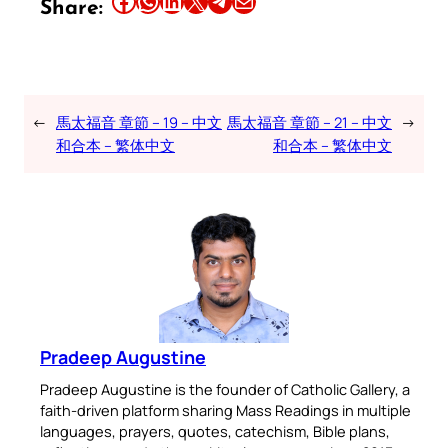
Share:
←
馬太福音 章節 – 19 – 中文
馬太福音 章節 – 21 – 中文
→
和合本 – 繁体中文
和合本 – 繁体中文
Pradeep Augustine
Pradeep Augustine is the founder of Catholic Gallery, a
faith-driven platform sharing Mass Readings in multiple
languages, prayers, quotes, catechism, Bible plans,