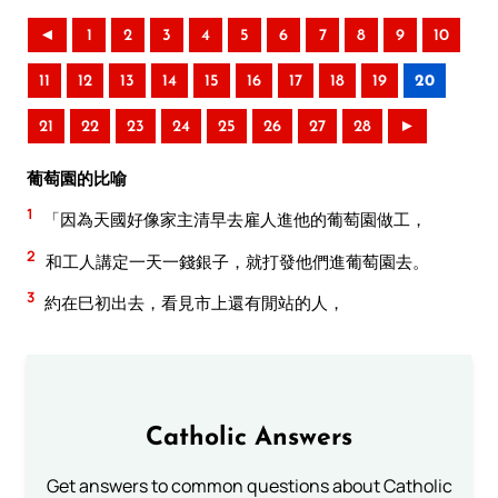
◄
1
2
3
4
5
6
7
8
9
10
11
12
13
14
15
16
17
18
19
20
21
22
23
24
25
26
27
28
►
葡萄園的比喻
1
「因為天國好像家主清早去雇人進他的葡萄園做工，
2
和工人講定一天一錢銀子，就打發他們進葡萄園去。
3
約在巳初出去，看見市上還有閒站的人，
Catholic Answers
Get answers to common questions about Catholic