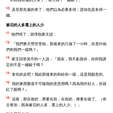
10
及至那先雇的來了，他們以為必要多得；誰知也是各得一
錢。
被召的人多選上的人少
11
他們得了，就埋怨家主說：
12
『我們整天勞苦受熱，那後來的只做了一小時，你竟叫他
們和我們一樣嗎？』
13
家主回答其中的一人說：『朋友，我不虧負你，你與我講
定的不是一錢銀子嗎？
14
拿你的走吧！我給那後來的和給你一樣，這是我願意的。
15
我的東西難道不可隨我的意思用嗎？因為我作好人，你就
紅了眼嗎？』
16
這樣，那在後的，將要在前；在前的，將要在後了。（有
古卷加：因為被召的人多，選上的人少。）」