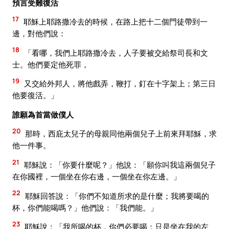
預言受難復活
17
耶穌上耶路撒冷去的時候，在路上把十二個門徒帶到一
邊，對他們說：
18
「看哪，我們上耶路撒冷去，人子要被交給祭司長和文
士。他們要定他死罪，
19
又交給外邦人，將他戲弄，鞭打，釘在十字架上；第三日
他要復活。」
誰願為首當做僕人
20
那時，西庇太兒子的母親同他兩個兒子上前來拜耶穌，求
他一件事。
21
耶穌說：「你要什麼呢？」他說：「願你叫我這兩個兒子
在你國裡，一個坐在你右邊，一個坐在你左邊。」
22
耶穌回答說：「你們不知道所求的是什麼；我將要喝的
杯，你們能喝嗎？」他們說：「我們能。」
23
耶穌說：「我所喝的杯，你們必要喝；只是坐在我的左