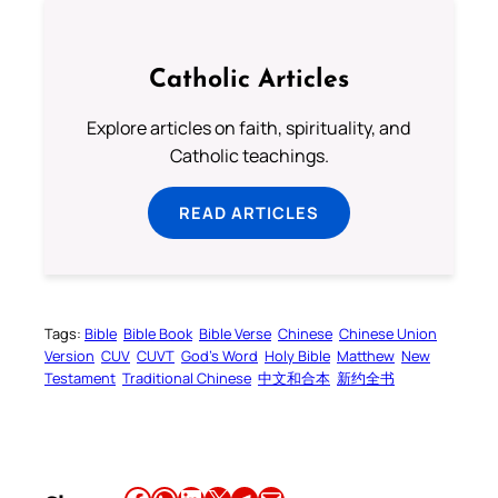
Catholic Articles
Explore articles on faith, spirituality, and
Catholic teachings.
READ ARTICLES
Tags:
Bible
Bible Book
Bible Verse
Chinese
Chinese Union
Version
CUV
CUVT
God’s Word
Holy Bible
Matthew
New
Testament
Traditional Chinese
中文和合本
新约全书
Share this article on Facebook
Share this article on WhatsApp
Share this article on LinkedIn
Share this article on X
Share this article on Telegram
Email this Article