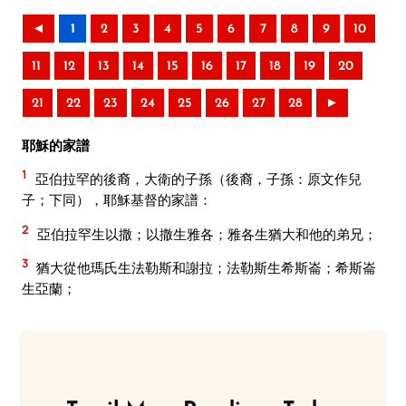
◄
1
2
3
4
5
6
7
8
9
10
11
12
13
14
15
16
17
18
19
20
21
22
23
24
25
26
27
28
►
耶穌的家譜
1
亞伯拉罕的後裔，大衛的子孫（後裔，子孫：原文作兒
子；下同），耶穌基督的家譜：
2
亞伯拉罕生以撒；以撒生雅各；雅各生猶大和他的弟兄；
3
猶大從他瑪氏生法勒斯和謝拉；法勒斯生希斯崙；希斯崙
生亞蘭；