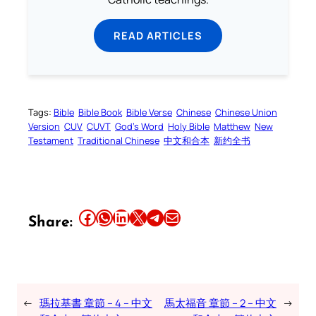
READ ARTICLES
Tags:
Bible
Bible Book
Bible Verse
Chinese
Chinese Union
Version
CUV
CUVT
God’s Word
Holy Bible
Matthew
New
Testament
Traditional Chinese
中文和合本
新约全书
Share this article on Facebook
Share this article on WhatsApp
Share this article on LinkedIn
Share this article on X
Share this article on Telegram
Email this Article
Share:
←
瑪拉基書 章節 – 4 – 中文
馬太福音 章節 – 2 – 中文
→