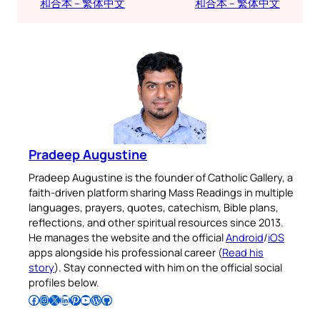
和合本 – 繁体中文
和合本 – 繁体中文
Pradeep Augustine
Pradeep Augustine is the founder of Catholic Gallery, a
faith-driven platform sharing Mass Readings in multiple
languages, prayers, quotes, catechism, Bible plans,
reflections, and other spiritual resources since 2013.
He manages the website and the official
Android
/
iOS
apps alongside his professional career (
Read his
story
). Stay connected with him on the official social
profiles below.
Follow Pradeep on Facebook
Follow Pradeep on Instagram
Follow Pradeep on X
Follow Pradeep on LinkedIn
Follow Pradeep on Pinterest
Subscribe to Pradeep’s Youtube Channel
Follow Pradeep on WordPress
Follow Pradeep on GitHub