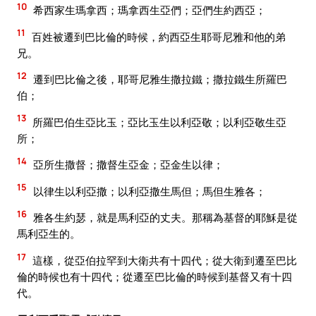
10
希西家生瑪拿西；瑪拿西生亞們；亞們生約西亞；
11
百姓被遷到巴比倫的時候，約西亞生耶哥尼雅和他的弟
兄。
12
遷到巴比倫之後，耶哥尼雅生撒拉鐵；撒拉鐵生所羅巴
伯；
13
所羅巴伯生亞比玉；亞比玉生以利亞敬；以利亞敬生亞
所；
14
亞所生撒督；撒督生亞金；亞金生以律；
15
以律生以利亞撒；以利亞撒生馬但；馬但生雅各；
16
雅各生約瑟，就是馬利亞的丈夫。那稱為基督的耶穌是從
馬利亞生的。
17
這樣，從亞伯拉罕到大衛共有十四代；從大衛到遷至巴比
倫的時候也有十四代；從遷至巴比倫的時候到基督又有十四
代。