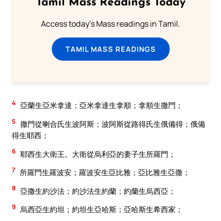
Tamil Mass Readings Today
Access today's Mass readings in Tamil.
TAMIL MASS READINGS
4
亞蘭生亞米拿達；亞米拿達生拿順；拿順生撒門；
5
撒門從喇合氏生波阿斯；波阿斯從路得氏生俄備得；俄備
得生耶西；
6
耶西生大衛王。大衛從烏利亞的妻子生所羅門；
7
所羅門生羅波安；羅波安生亞比雅；亞比雅生亞撒；
8
亞撒生約沙法；約沙法生約蘭；約蘭生烏西亞；
9
烏西亞生約坦；約坦生亞哈斯；亞哈斯生希西家；