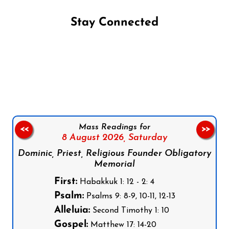
Stay Connected
Follow us on Facebook
Follow us on Instagram
Follow us on X
Subscribe to our YouTube Channel
Follow us on WhatsApp
Mass Readings for
<<
>>
8 August 2026,
Saturday
Dominic, Priest, Religious Founder Obligatory
Memorial
First:
Habakkuk 1: 12 - 2: 4
Psalm:
Psalms 9: 8-9, 10-11, 12-13
Alleluia:
Second Timothy 1: 10
Gospel:
Matthew 17: 14-20