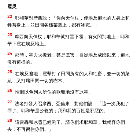
雹災
22
耶和華對摩西說：「你向天伸杖，使埃及遍地的人身上和
牲畜身上，並田間各樣菜蔬上，都有冰雹。」
23
摩西向天伸杖，耶和華就打雷下雹，有火閃到地上；耶和
華下雹在埃及地上。
24
那時，雹與火攙雜，甚是厲害，自從埃及成國以來，遍地
沒有這樣的。
25
在埃及遍地，雹擊打了田間所有的人和牲畜，並一切的菜
蔬，又打壞田間一切的樹木。
26
惟獨以色列人所住的歌珊地沒有冰雹。
27
法老打發人召摩西、亞倫來，對他們說：「這一次我犯了
罪了。耶和華是公義的；我和我的百姓是邪惡的。
28
這雷轟和冰雹已經夠了。請你們求耶和華，我就容你們
去，不再留住你們。」