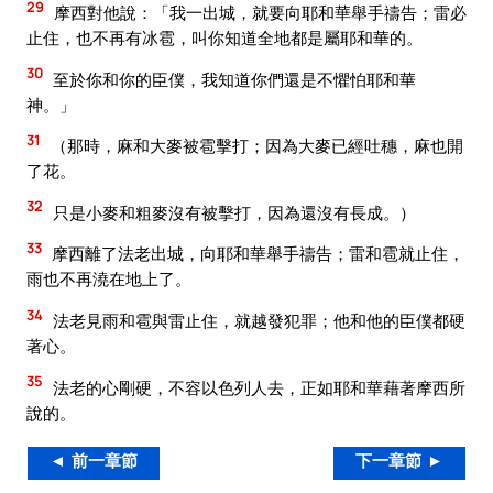
29
摩西對他說：「我一出城，就要向耶和華舉手禱告；雷必
止住，也不再有冰雹，叫你知道全地都是屬耶和華的。
30
至於你和你的臣僕，我知道你們還是不懼怕耶和華
神。」
31
（那時，麻和大麥被雹擊打；因為大麥已經吐穗，麻也開
了花。
32
只是小麥和粗麥沒有被擊打，因為還沒有長成。）
33
摩西離了法老出城，向耶和華舉手禱告；雷和雹就止住，
雨也不再澆在地上了。
34
法老見雨和雹與雷止住，就越發犯罪；他和他的臣僕都硬
著心。
35
法老的心剛硬，不容以色列人去，正如耶和華藉著摩西所
說的。
◄ 前一章節
下一章節 ►