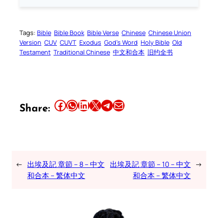
Tags:
Bible
Bible Book
Bible Verse
Chinese
Chinese Union
Version
CUV
CUVT
Exodus
God’s Word
Holy Bible
Old
Testament
Traditional Chinese
中文和合本
旧约全书
Share this article on Facebook
Share this article on WhatsApp
Share this article on LinkedIn
Share this article on X
Share this article on Telegram
Email this Article
Share:
←
出埃及記 章節 – 8 – 中文
出埃及記 章節 – 10 – 中文
→
和合本 – 繁体中文
和合本 – 繁体中文