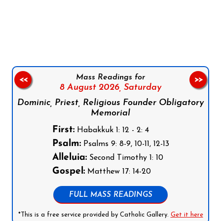
Follow us on Facebook
Follow us on Instagram
Follow us on X
Subscribe to our YouTube Channel
Follow us on WhatsApp
Mass Readings for
<<
>>
8 August 2026,
Saturday
Dominic, Priest, Religious Founder Obligatory
Memorial
First:
Habakkuk 1: 12 - 2: 4
Psalm:
Psalms 9: 8-9, 10-11, 12-13
Alleluia:
Second Timothy 1: 10
Gospel:
Matthew 17: 14-20
FULL MASS READINGS
*This is a free service provided by Catholic Gallery.
Get it here