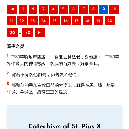
◄
1
2
3
4
5
6
7
8
9
10
..
11
12
13
14
15
16
17
18
19
20
..
30
40
►
畜疫之災
1
耶和華吩咐摩西說：「你進去見法老，對他說：『耶和華
希伯來人的神這樣說：容我的百姓去，好事奉我。
2
你若不肯容他們去，仍舊強留他們，
3
耶和華的手加在你田間的牲畜上，就是在馬、驢、駱駝、
牛群、羊群上，必有重重的瘟疫。
Catechism of St. Pius X