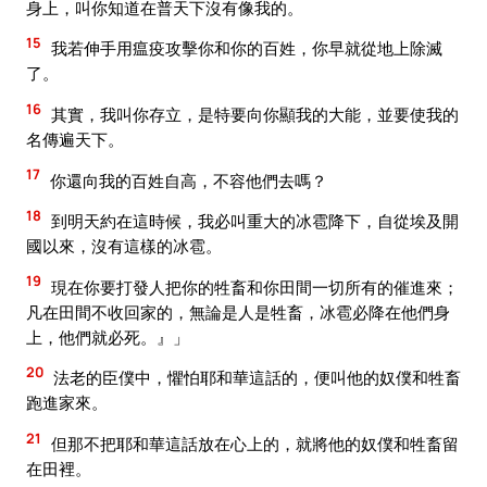
身上，叫你知道在普天下沒有像我的。
15
我若伸手用瘟疫攻擊你和你的百姓，你早就從地上除滅
了。
16
其實，我叫你存立，是特要向你顯我的大能，並要使我的
名傳遍天下。
17
你還向我的百姓自高，不容他們去嗎？
18
到明天約在這時候，我必叫重大的冰雹降下，自從埃及開
國以來，沒有這樣的冰雹。
19
現在你要打發人把你的牲畜和你田間一切所有的催進來；
凡在田間不收回家的，無論是人是牲畜，冰雹必降在他們身
上，他們就必死。』」
20
法老的臣僕中，懼怕耶和華這話的，便叫他的奴僕和牲畜
跑進家來。
21
但那不把耶和華這話放在心上的，就將他的奴僕和牲畜留
在田裡。