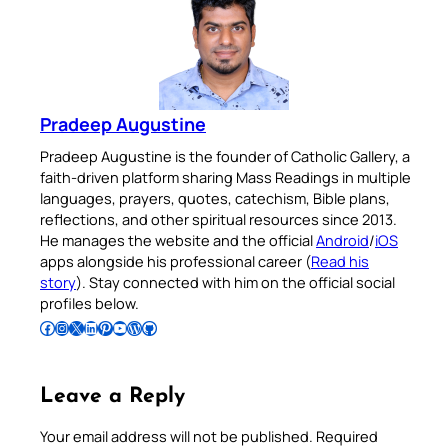
Pradeep Augustine
Pradeep Augustine is the founder of Catholic Gallery, a
faith-driven platform sharing Mass Readings in multiple
languages, prayers, quotes, catechism, Bible plans,
reflections, and other spiritual resources since 2013.
He manages the website and the official
Android
/
iOS
apps alongside his professional career (
Read his
story
). Stay connected with him on the official social
profiles below.
Follow Pradeep on Facebook
Follow Pradeep on Instagram
Follow Pradeep on X
Follow Pradeep on LinkedIn
Follow Pradeep on Pinterest
Subscribe to Pradeep’s Youtube Channel
Follow Pradeep on WordPress
Follow Pradeep on GitHub
Leave a Reply
Your email address will not be published.
Required