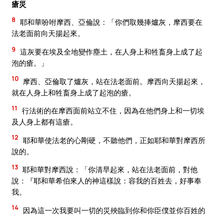
瘡災
8
耶和華吩咐摩西、亞倫說：「你們取幾捧爐灰，摩西要在
法老面前向天揚起來。
9
這灰要在埃及全地變作塵土，在人身上和牲畜身上成了起
泡的瘡。」
10
摩西、亞倫取了爐灰，站在法老面前。摩西向天揚起來，
就在人身上和牲畜身上成了起泡的瘡。
11
行法術的在摩西面前站立不住，因為在他們身上和一切埃
及人身上都有這瘡。
12
耶和華使法老的心剛硬，不聽他們，正如耶和華對摩西所
說的。
13
耶和華對摩西說：「你清早起來，站在法老面前，對他
說：『耶和華希伯來人的神這樣說：容我的百姓去，好事奉
我。
14
因為這一次我要叫一切的災殃臨到你和你臣僕並你百姓的