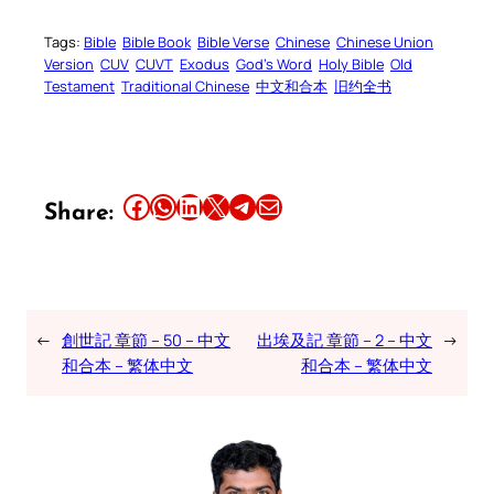
Tags:
Bible
Bible Book
Bible Verse
Chinese
Chinese Union
Version
CUV
CUVT
Exodus
God’s Word
Holy Bible
Old
Testament
Traditional Chinese
中文和合本
旧约全书
Share this article on Facebook
Share this article on WhatsApp
Share this article on LinkedIn
Share this article on X
Share this article on Telegram
Email this Article
Share:
←
創世記 章節 – 50 – 中文
出埃及記 章節 – 2 – 中文
→
和合本 – 繁体中文
和合本 – 繁体中文