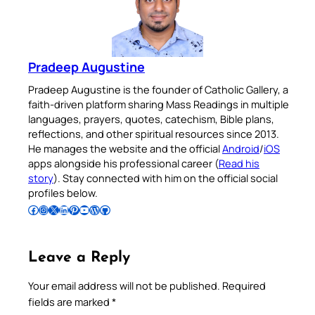
Pradeep Augustine
Pradeep Augustine is the founder of Catholic Gallery, a
faith-driven platform sharing Mass Readings in multiple
languages, prayers, quotes, catechism, Bible plans,
reflections, and other spiritual resources since 2013.
He manages the website and the official
Android
/
iOS
apps alongside his professional career (
Read his
story
). Stay connected with him on the official social
profiles below.
Follow Pradeep on Facebook
Follow Pradeep on Instagram
Follow Pradeep on X
Follow Pradeep on LinkedIn
Follow Pradeep on Pinterest
Subscribe to Pradeep’s Youtube Channel
Follow Pradeep on WordPress
Follow Pradeep on GitHub
Leave a Reply
Your email address will not be published.
Required
fields are marked
*