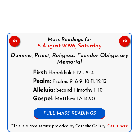
Follow us on Facebook
Follow us on Instagram
Follow us on X
Subscribe to our YouTube Channel
Follow us on WhatsApp
Mass Readings for
<<
>>
8 August 2026,
Saturday
Dominic, Priest, Religious Founder Obligatory
Memorial
First:
Habakkuk 1: 12 - 2: 4
Psalm:
Psalms 9: 8-9, 10-11, 12-13
Alleluia:
Second Timothy 1: 10
Gospel:
Matthew 17: 14-20
FULL MASS READINGS
*This is a free service provided by Catholic Gallery.
Get it here