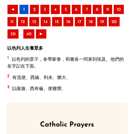
◄
1
2
3
4
5
6
7
8
9
10
..
11
12
13
14
15
16
17
18
19
20
..
30
40
►
以色列人生養眾多
1
以色列的眾子，各帶家眷，和雅各一同來到埃及。他們的
名字記在下面。
2
有流便、西緬、利未、猶大、
3
以薩迦、西布倫、便雅憫、
Catholic Prayers