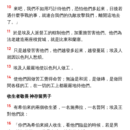
10
來吧，我們不如用巧計待他們，恐怕他們多起來，日後若
遇什麼爭戰的事，就連合我們的仇敵攻擊我們，離開這地去
了。」
11
於是埃及人派督工的轄制他們，加重擔苦害他們。他們為
法老建造兩座積貨城，就是比東和蘭塞。
12
只是越發苦害他們，他們越發多起來，越發蔓延；埃及人
就因以色列人愁煩。
13
埃及人嚴嚴地使以色列人做工，
14
使他們因做苦工覺得命苦；無論是和泥，是做磚，是做田
間各樣的工，在一切的工上都嚴嚴地待他們。
收生者敬畏 神存留男子
15
有希伯來的兩個收生婆，一名施弗拉，一名普阿；埃及王
對他們說：
16
「你們為希伯來婦人收生，看他們臨盆的時候，若是男