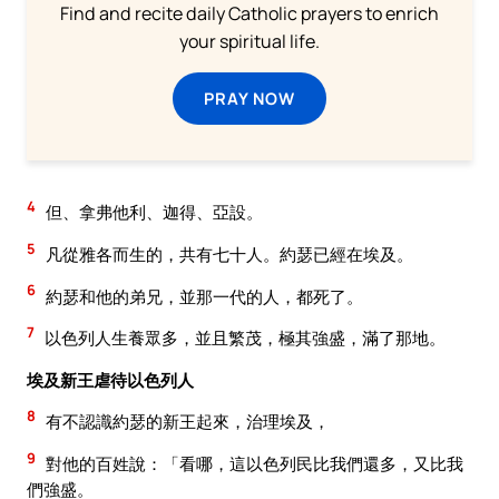
Find and recite daily Catholic prayers to enrich
your spiritual life.
PRAY NOW
4
但、拿弗他利、迦得、亞設。
5
凡從雅各而生的，共有七十人。約瑟已經在埃及。
6
約瑟和他的弟兄，並那一代的人，都死了。
7
以色列人生養眾多，並且繁茂，極其強盛，滿了那地。
埃及新王虐待以色列人
8
有不認識約瑟的新王起來，治理埃及，
9
對他的百姓說：「看哪，這以色列民比我們還多，又比我
們強盛。