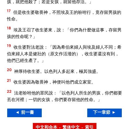
孩，就把他殺了；若是女孩，就留他存活。」
17
但是收生婆敬畏神，不照埃及王的吩咐行，竟存留男孩的
性命。
18
埃及王召了收生婆來，說：「你們為什麼做這事，存留男
孩的性命呢？」
19
收生婆對法老說：「因為希伯來婦人與埃及婦人不同；希
伯來婦人本是健壯的（原文作活潑的），收生婆還沒有到，
他們已經生產了。」
20
神厚待收生婆。以色列人多起來，極其強盛。
21
收生婆因為敬畏神，神便叫他們成立家室。
22
法老吩咐他的眾民說：「以色列人所生的男孩，你們都要
丟在河裡；一切的女孩，你們要存留他的性命。」
◄ 前一書
下一章節 ►
中文和合本 – 繁体中文 – 索引