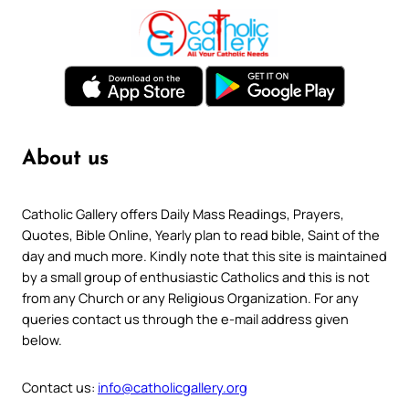
About us
Catholic Gallery offers Daily Mass Readings, Prayers,
Quotes, Bible Online, Yearly plan to read bible, Saint of the
day and much more. Kindly note that this site is maintained
by a small group of enthusiastic Catholics and this is not
from any Church or any Religious Organization. For any
queries contact us through the e-mail address given
below.
Contact us:
info@catholicgallery.org