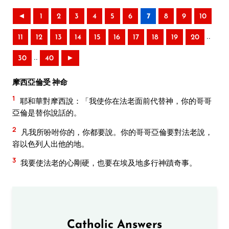
◄
1
2
3
4
5
6
7
8
9
10
..
11
12
13
14
15
16
17
18
19
20
..
30
40
►
摩西亞倫受 神命
1
耶和華對摩西說：「我使你在法老面前代替神，你的哥哥
亞倫是替你說話的。
2
凡我所吩咐你的，你都要說。你的哥哥亞倫要對法老說，
容以色列人出他的地。
3
我要使法老的心剛硬，也要在埃及地多行神蹟奇事。
Catholic Answers