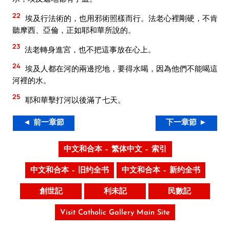
22
埃及行法術的，也用邪術照樣而行。法老心裡剛硬，不肯
聽摩西、亞倫，正如耶和華所說的。
23
法老轉身進宮，也不把這事放在心上。
24
埃及人都在河的兩邊挖地，要得水喝，因為他們不能喝這
河裡的水。
25
耶和華擊打河以後滿了七天。
◄ 前一章節
下一章節 ►
中文和合本 – 繁体中文 – 索引
中文和合本 – 旧约全书
中文和合本 – 新约全书
創世記
利未記
民數記
Visit Catholic Gallery Main Site