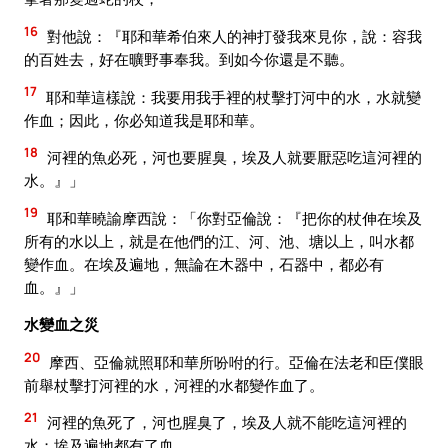
16
對他說：『耶和華希伯來人的神打發我來見你，說：容我
的百姓去，好在曠野事奉我。到如今你還是不聽。
17
耶和華這樣說：我要用我手裡的杖擊打河中的水，水就變
作血；因此，你必知道我是耶和華。
18
河裡的魚必死，河也要腥臭，埃及人就要厭惡吃這河裡的
水。』」
19
耶和華曉諭摩西說：「你對亞倫說：『把你的杖伸在埃及
所有的水以上，就是在他們的江、河、池、塘以上，叫水都
變作血。在埃及遍地，無論在木器中，石器中，都必有
血。』」
水變血之災
20
摩西、亞倫就照耶和華所吩咐的行。亞倫在法老和臣僕眼
前舉杖擊打河裡的水，河裡的水都變作血了。
21
河裡的魚死了，河也腥臭了，埃及人就不能吃這河裡的
水；埃及遍地都有了血。