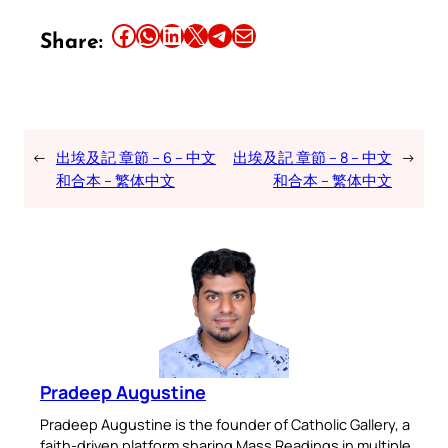
Share this article on Facebook
Share this article on WhatsApp
Share this article on LinkedIn
Share this article on X
Share this article on Telegram
Email this Article
Share:
←
出埃及記 章節 – 6 – 中文
出埃及記 章節 – 8 – 中文
→
和合本 – 繁体中文
和合本 – 繁体中文
Pradeep Augustine
Pradeep Augustine is the founder of Catholic Gallery, a
faith-driven platform sharing Mass Readings in multiple