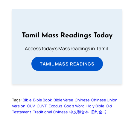
Tamil Mass Readings Today
Access today's Mass readings in Tamil.
TAMIL MASS READINGS
Tags:
Bible
Bible Book
Bible Verse
Chinese
Chinese Union
Version
CUV
CUVT
Exodus
God’s Word
Holy Bible
Old
Testament
Traditional Chinese
中文和合本
旧约全书