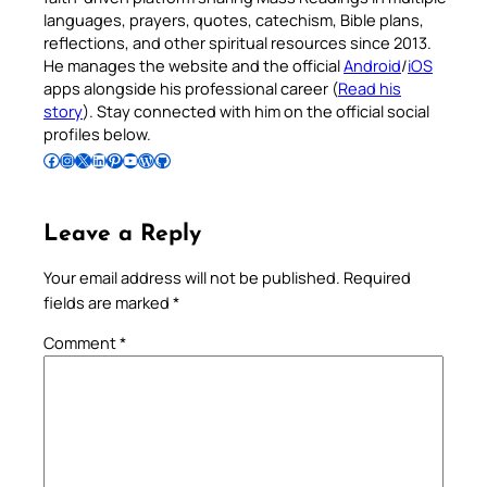
languages, prayers, quotes, catechism, Bible plans,
reflections, and other spiritual resources since 2013.
He manages the website and the official
Android
/
iOS
apps alongside his professional career (
Read his
story
). Stay connected with him on the official social
profiles below.
Follow Pradeep on Facebook
Follow Pradeep on Instagram
Follow Pradeep on X
Follow Pradeep on LinkedIn
Follow Pradeep on Pinterest
Subscribe to Pradeep’s Youtube Channel
Follow Pradeep on WordPress
Follow Pradeep on GitHub
Leave a Reply
Your email address will not be published.
Required
fields are marked
*
Comment
*