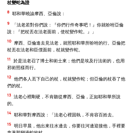
杖變蛇為證
8
耶和華曉諭摩西、亞倫說：
9
「法老若對你們說：『你們行件奇事吧！』你就吩咐亞倫
說：『把杖丟在法老面前，使杖變作蛇。』」
10
摩西、亞倫進去見法老，就照耶和華所吩咐的行。亞倫把
杖丟在法老和臣僕面前，杖就變作蛇。
11
於是法老召了博士和術士來；他們是埃及行法術的，也用
邪術照樣而行。
12
他們各人丟下自己的杖，杖就變作蛇；但亞倫的杖吞了他
們的杖。
13
法老心裡剛硬，不肯聽從摩西、亞倫，正如耶和華所說
的。
14
耶和華對摩西說：「法老心裡固執，不肯容百姓去。
15
明日早晨，他出來往水邊去，你要往河邊迎接他，手裡要
拿著那變過蛇的杖，