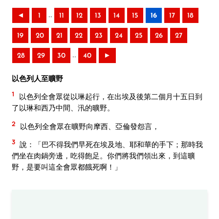
..
◄
1
11
12
13
14
15
16
17
18
19
20
21
22
23
24
25
26
27
..
28
29
30
40
►
以色列人至曠野
1
以色列全會眾從以琳起行，在出埃及後第二個月十五日到
了以琳和西乃中間、汛的曠野。
2
以色列全會眾在曠野向摩西、亞倫發怨言，
3
說：「巴不得我們早死在埃及地、耶和華的手下；那時我
們坐在肉鍋旁邊，吃得飽足。你們將我們領出來，到這曠
野，是要叫這全會眾都餓死啊！」