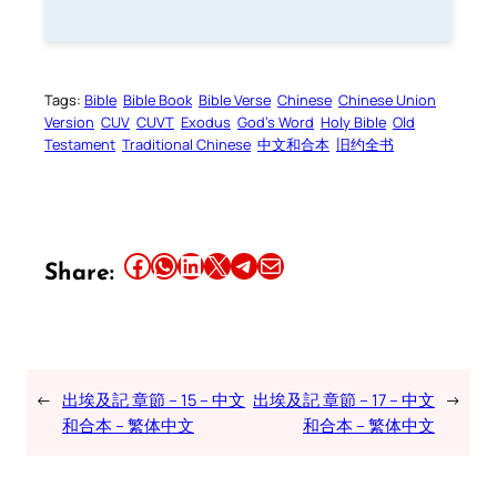
Tags:
Bible
Bible Book
Bible Verse
Chinese
Chinese Union
Version
CUV
CUVT
Exodus
God’s Word
Holy Bible
Old
Testament
Traditional Chinese
中文和合本
旧约全书
Share this article on Facebook
Share this article on WhatsApp
Share this article on LinkedIn
Share this article on X
Share this article on Telegram
Email this Article
Share:
←
出埃及記 章節 – 15 – 中文
出埃及記 章節 – 17 – 中文
→
和合本 – 繁体中文
和合本 – 繁体中文