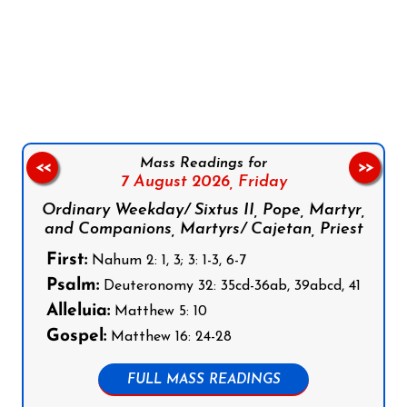
Follow us on Facebook
Follow us on Instagram
Follow us on X
Subscribe to our YouTube Channel
Follow us on WhatsApp
Mass Readings for
<<
>>
7 August 2026,
Friday
Ordinary Weekday/ Sixtus II, Pope, Martyr,
and Companions, Martyrs/ Cajetan, Priest
First:
Nahum 2: 1, 3; 3: 1-3, 6-7
Psalm:
Deuteronomy 32: 35cd-36ab, 39abcd, 41
Alleluia:
Matthew 5: 10
Gospel:
Matthew 16: 24-28
FULL MASS READINGS