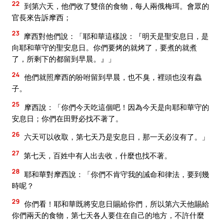
22
到第六天，他們收了雙倍的食物，每人兩俄梅珥。會眾的
官長來告訴摩西；
23
摩西對他們說：「耶和華這樣說：『明天是聖安息日，是
向耶和華守的聖安息日。你們要烤的就烤了，要煮的就煮
了，所剩下的都留到早晨。』」
24
他們就照摩西的吩咐留到早晨，也不臭，裡頭也沒有蟲
子。
25
摩西說：「你們今天吃這個吧！因為今天是向耶和華守的
安息日；你們在田野必找不著了。
26
六天可以收取，第七天乃是安息日，那一天必沒有了。」
27
第七天，百姓中有人出去收，什麼也找不著。
28
耶和華對摩西說：「你們不肯守我的誡命和律法，要到幾
時呢？
29
你們看！耶和華既將安息日賜給你們，所以第六天他賜給
你們兩天的食物，第七天各人要住在自己的地方，不許什麼