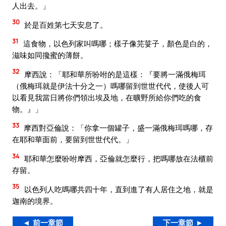
人出去。」
30
於是百姓第七天安息了。
31
這食物，以色列家叫嗎哪；樣子像芫荽子，顏色是白的，
滋味如同攙蜜的薄餅。
32
摩西說：「耶和華所吩咐的是這樣：『要將一滿俄梅珥
（俄梅珥就是伊法十分之一）嗎哪留到世世代代，使後人可
以看見我當日將你們領出埃及地，在曠野所給你們吃的食
物。』」
33
摩西對亞倫說：「你拿一個罐子，盛一滿俄梅珥嗎哪，存
在耶和華面前，要留到世世代代。」
34
耶和華怎麼吩咐摩西，亞倫就怎麼行，把嗎哪放在法櫃前
存留。
35
以色列人吃嗎哪共四十年，直到進了有人居住之地，就是
迦南的境界。
◄ 前一章節
下一章節 ►