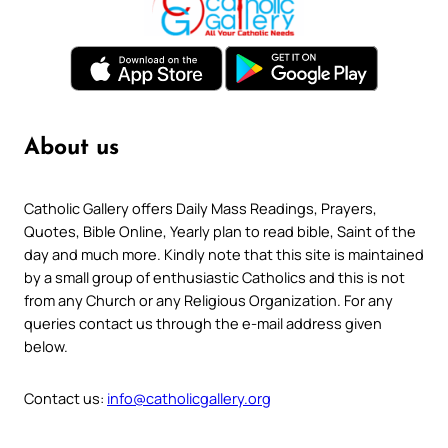
About us
Catholic Gallery offers Daily Mass Readings, Prayers,
Quotes, Bible Online, Yearly plan to read bible, Saint of the
day and much more. Kindly note that this site is maintained
by a small group of enthusiastic Catholics and this is not
from any Church or any Religious Organization. For any
queries contact us through the e-mail address given
below.
Contact us:
info@catholicgallery.org