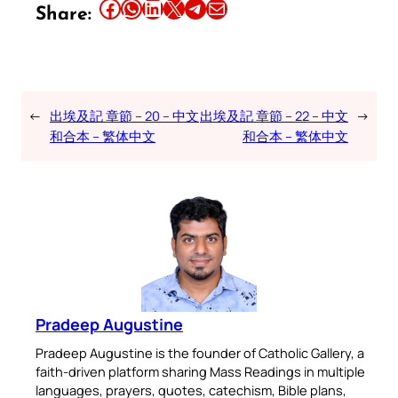
Share this article on Facebook
Share this article on WhatsApp
Share this article on LinkedIn
Share this article on X
Share this article on Telegram
Email this Article
Share:
←
出埃及記 章節 – 20 – 中文
出埃及記 章節 – 22 – 中文
→
和合本 – 繁体中文
和合本 – 繁体中文
Pradeep Augustine
Pradeep Augustine is the founder of Catholic Gallery, a
faith-driven platform sharing Mass Readings in multiple
languages, prayers, quotes, catechism, Bible plans,