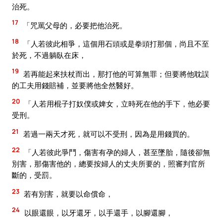
治死。
17
「咒罵父母的，必要把他治死。
18
「人若彼此相爭，這個用石頭或是拳頭打那個，尚且不至
於死，不過躺臥在床，
19
若再能起來扶杖而出，那打他的可算無罪；但要將他耽誤
的工夫用錢賠補，並要將他全然醫好。
20
「人若用棍子打奴僕或婢女，立時死在他的手下，他必要
受刑。
21
若過一兩天才死，就可以不受刑，因為是用錢買的。
22
「人若彼此爭鬥，傷害有孕的婦人，甚至墜胎，隨後卻無
別害，那傷害他的，總要按婦人的丈夫所要的，照審判官所
斷的，受罰。
23
若有別害，就要以命償命，
24
以眼還眼，以牙還牙，以手還手，以腳還腳，