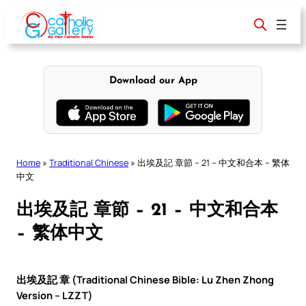
Skip
to
content
Download our App
Home
»
Traditional Chinese
»
出埃及記 章節 – 21 – 中文和合本 – 繁体
中文
出埃及記 章節 – 21 – 中文和合本
– 繁体中文
出埃及記 章 (Traditional Chinese Bible: Lu Zhen Zhong
Version – LZZT)