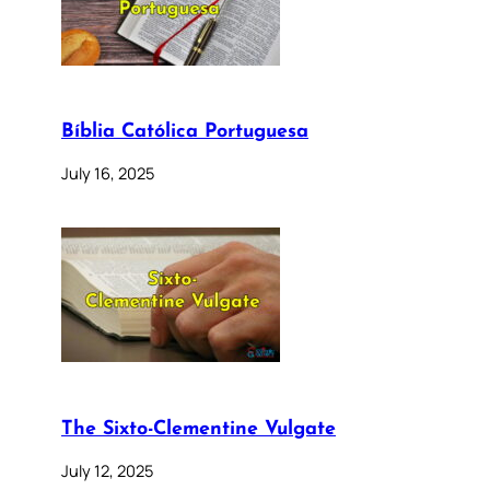
Bíblia Católica Portuguesa
July 16, 2025
The Sixto-Clementine Vulgate
July 12, 2025