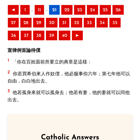
..
..
◄
1
11
21
22
23
24
25
26
27
28
29
30
31
32
33
34
35
36
37
38
39
40
►
宣律例首論待僕
1
「你在百姓面前所要立的典章是這樣：
2
你若買希伯來人作奴僕，他必服事你六年；第七年他可以
自由，白白地出去。
3
他若孤身來就可以孤身去；他若有妻，他的妻就可以同他
出去。
Catholic Answers