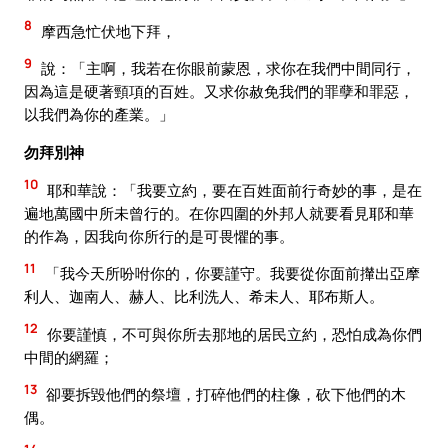
8
摩西急忙伏地下拜，
9
說：「主啊，我若在你眼前蒙恩，求你在我們中間同行，
因為這是硬著頸項的百姓。又求你赦免我們的罪孽和罪惡，
以我們為你的產業。」
勿拜別神
10
耶和華說：「我要立約，要在百姓面前行奇妙的事，是在
遍地萬國中所未曾行的。在你四圍的外邦人就要看見耶和華
的作為，因我向你所行的是可畏懼的事。
11
「我今天所吩咐你的，你要謹守。我要從你面前攆出亞摩
利人、迦南人、赫人、比利洗人、希未人、耶布斯人。
12
你要謹慎，不可與你所去那地的居民立約，恐怕成為你們
中間的網羅；
13
卻要拆毀他們的祭壇，打碎他們的柱像，砍下他們的木
偶。