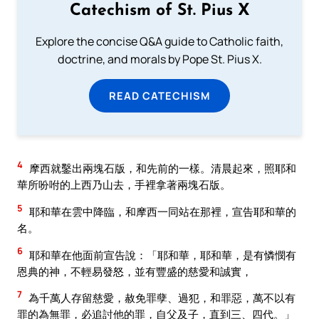
Catechism of St. Pius X
Explore the concise Q&A guide to Catholic faith,
doctrine, and morals by Pope St. Pius X.
READ CATECHISM
4
摩西就鑿出兩塊石版，和先前的一樣。清晨起來，照耶和
華所吩咐的上西乃山去，手裡拿著兩塊石版。
5
耶和華在雲中降臨，和摩西一同站在那裡，宣告耶和華的
名。
6
耶和華在他面前宣告說：「耶和華，耶和華，是有憐憫有
恩典的神，不輕易發怒，並有豐盛的慈愛和誠實，
7
為千萬人存留慈愛，赦免罪孽、過犯，和罪惡，萬不以有
罪的為無罪，必追討他的罪，自父及子，直到三、四代。」