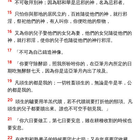
14
不可敬拜別神；因為耶和華是忌邪的神，名為忌邪者。
15
只怕你與那地的居民立約，百姓隨從他們的神，就行邪
淫，祭祀他們的神，有人叫你，你便吃他的祭物，
16
又為你的兒子娶他們的女兒為妻，他們的女兒隨從他們的
神，就行邪淫，使你的兒子也隨從他們的神行邪淫。
17
「不可為自己鑄造神像。
18
「你要守除酵節，照我所吩咐你的，在亞筆月內所定的日
期吃無酵餅七天，因為你是這亞筆月內出了埃及。
19
凡頭生的都是我的；一切牲畜頭生的，無論是牛是羊，公
的都是我的。
20
頭生的驢要用羊羔代贖，若不代贖就要打折他的頸項。凡
頭生的兒子都要贖出來。誰也不可空手朝見我。」
21
「你六日要做工，第七日要安息，雖在耕種收割的時候也
要安息。
22
在收割初熟麥子的時候要守七七節；又在年底要守收藏