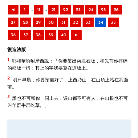
..
..
◄
1
11
21
22
23
24
25
26
27
28
29
30
31
32
33
34
35
36
37
38
39
40
►
復造法版
1
耶和華吩咐摩西說：「你要鑿出兩塊石版，和先前你摔碎
的那版一樣；其上的字我要寫在這版上。
2
明日早晨，你要預備好了，上西乃山，在山頂上站在我面
前。
3
誰也不可和你一同上去，遍山都不可有人，在山根也不可
叫羊群牛群吃草。」