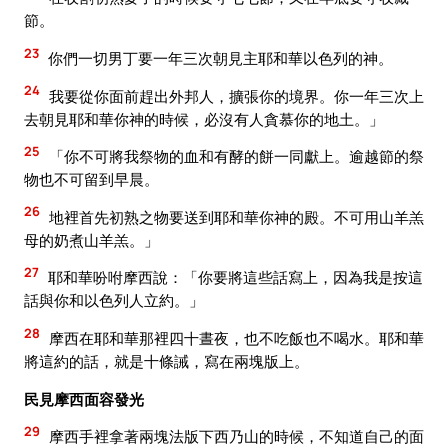
節。
23
你們一切男丁要一年三次朝見主耶和華以色列的神。
24
我要從你面前趕出外邦人，擴張你的境界。你一年三次上
去朝見耶和華你神的時候，必沒有人貪慕你的地土。」
25
「你不可將我祭物的血和有酵的餅一同獻上。逾越節的祭
物也不可留到早晨。
26
地裡首先初熟之物要送到耶和華你神的殿。不可用山羊羔
母的奶煮山羊羔。」
27
耶和華吩咐摩西說：「你要將這些話寫上，因為我是按這
話與你和以色列人立約。」
28
摩西在耶和華那裡四十晝夜，也不吃飯也不喝水。耶和華
將這約的話，就是十條誡，寫在兩塊版上。
民見摩西面容發光
29
摩西手裡拿著兩塊法版下西乃山的時候，不知道自己的面