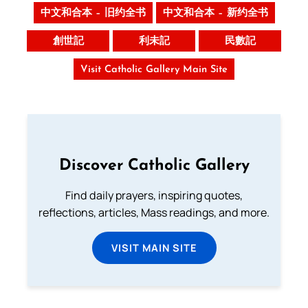
中文和合本 – 旧约全书
中文和合本 – 新约全书
創世記
利未記
民數記
Visit Catholic Gallery Main Site
Discover Catholic Gallery
Find daily prayers, inspiring quotes,
reflections, articles, Mass readings, and more.
VISIT MAIN SITE