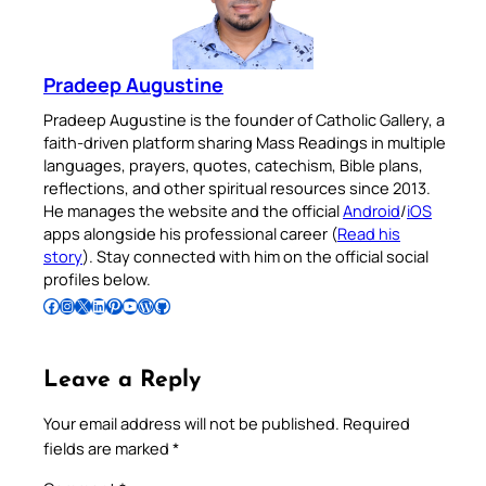
Pradeep Augustine
Pradeep Augustine is the founder of Catholic Gallery, a
faith-driven platform sharing Mass Readings in multiple
languages, prayers, quotes, catechism, Bible plans,
reflections, and other spiritual resources since 2013.
He manages the website and the official
Android
/
iOS
apps alongside his professional career (
Read his
story
). Stay connected with him on the official social
profiles below.
Follow Pradeep on Facebook
Follow Pradeep on Instagram
Follow Pradeep on X
Follow Pradeep on LinkedIn
Follow Pradeep on Pinterest
Subscribe to Pradeep’s Youtube Channel
Follow Pradeep on WordPress
Follow Pradeep on GitHub
Leave a Reply
Your email address will not be published.
Required
fields are marked
*