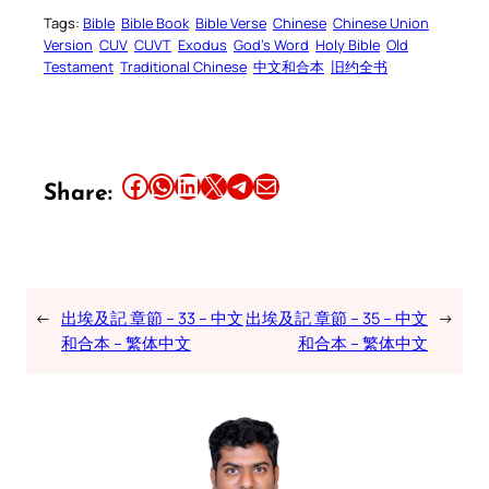
Tags:
Bible
Bible Book
Bible Verse
Chinese
Chinese Union
Version
CUV
CUVT
Exodus
God’s Word
Holy Bible
Old
Testament
Traditional Chinese
中文和合本
旧约全书
Share this article on Facebook
Share this article on WhatsApp
Share this article on LinkedIn
Share this article on X
Share this article on Telegram
Email this Article
Share:
←
出埃及記 章節 – 33 – 中文
出埃及記 章節 – 35 – 中文
→
和合本 – 繁体中文
和合本 – 繁体中文