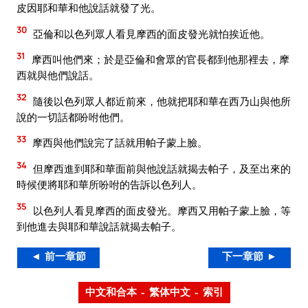
皮因耶和華和他說話就發了光。
30
亞倫和以色列眾人看見摩西的面皮發光就怕挨近他。
31
摩西叫他們來；於是亞倫和會眾的官長都到他那裡去，摩
西就與他們說話。
32
隨後以色列眾人都近前來，他就把耶和華在西乃山與他所
說的一切話都吩咐他們。
33
摩西與他們說完了話就用帕子蒙上臉。
34
但摩西進到耶和華面前與他說話就揭去帕子，及至出來的
時候便將耶和華所吩咐的告訴以色列人。
35
以色列人看見摩西的面皮發光。摩西又用帕子蒙上臉，等
到他進去與耶和華說話就揭去帕子。
◄ 前一章節
下一章節 ►
中文和合本 – 繁体中文 – 索引