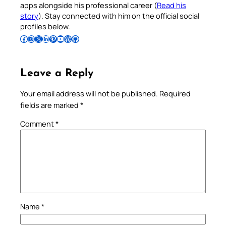
apps alongside his professional career (
Read his
story
). Stay connected with him on the official social
profiles below.
Follow Pradeep on Facebook
Follow Pradeep on Instagram
Follow Pradeep on X
Follow Pradeep on LinkedIn
Follow Pradeep on Pinterest
Subscribe to Pradeep’s Youtube Channel
Follow Pradeep on WordPress
Follow Pradeep on GitHub
Leave a Reply
Your email address will not be published.
Required
fields are marked
*
Comment
*
Name
*