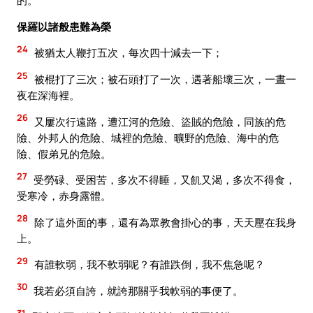
的。
保羅以諸般患難為榮
24
被猶太人鞭打五次，每次四十減去一下；
25
被棍打了三次；被石頭打了一次，遇著船壞三次，一晝一
夜在深海裡。
26
又屢次行遠路，遭江河的危險、盜賊的危險，同族的危
險、外邦人的危險、城裡的危險、曠野的危險、海中的危
險、假弟兄的危險。
27
受勞碌、受困苦，多次不得睡，又飢又渴，多次不得食，
受寒冷，赤身露體。
28
除了這外面的事，還有為眾教會掛心的事，天天壓在我身
上。
29
有誰軟弱，我不軟弱呢？有誰跌倒，我不焦急呢？
30
我若必須自誇，就誇那關乎我軟弱的事便了。