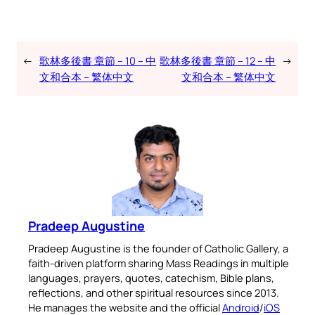
←
歌林多後書 章節 – 10 – 中
歌林多後書 章節 – 12 – 中
→
文和合本 – 繁体中文
文和合本 – 繁体中文
Pradeep Augustine
Pradeep Augustine is the founder of Catholic Gallery, a
faith-driven platform sharing Mass Readings in multiple
languages, prayers, quotes, catechism, Bible plans,
reflections, and other spiritual resources since 2013.
He manages the website and the official
Android
/
iOS