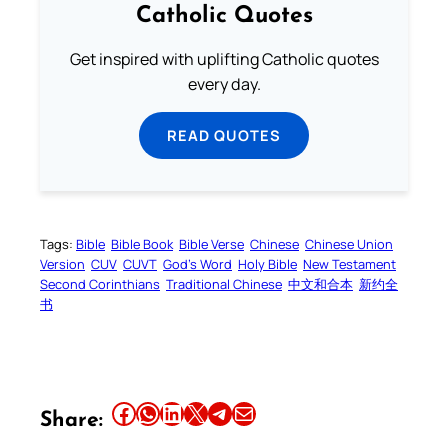
Catholic Quotes
Get inspired with uplifting Catholic quotes
every day.
READ QUOTES
Tags:
Bible
Bible Book
Bible Verse
Chinese
Chinese Union
Version
CUV
CUVT
God’s Word
Holy Bible
New Testament
Second Corinthians
Traditional Chinese
中文和合本
新约全
书
Share this article on Facebook
Share this article on WhatsApp
Share this article on LinkedIn
Share this article on X
Share this article on Telegram
Email this Article
Share: