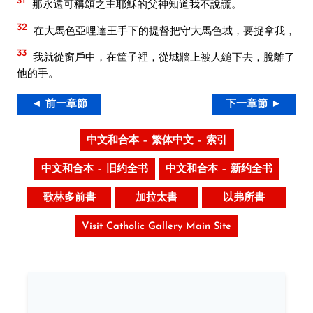
31
那永遠可稱頌之主耶穌的父神知道我不說謊。
32
在大馬色亞哩達王手下的提督把守大馬色城，要捉拿我，
33
我就從窗戶中，在筐子裡，從城牆上被人縋下去，脫離了
他的手。
◄ 前一章節
下一章節 ►
中文和合本 – 繁体中文 – 索引
中文和合本 – 旧约全书
中文和合本 – 新约全书
歌林多前書
加拉太書
以弗所書
Visit Catholic Gallery Main Site