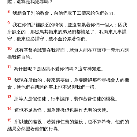
陞，這算是我犯罪嗎？
8
我虧負了別的教會，向他們取了工價來給你們效力。
9
我在你們那裡缺乏的時候，並沒有累著你們一個人；因我
所缺乏的，那從馬其頓來的弟兄們都補足了。我向來凡事謹
守，後來也必謹守，總不至於累著你們。
10
既有基督的誠實在我裡面，就無人能在亞該亞一帶地方阻
擋我這自誇。
11
為什麼呢？是因我不愛你們嗎？這有神知道。
12
我現在所做的，後來還要做，為要斷絕那些尋機會人的機
會，使他們在所誇的事上也不過與我們一樣。
13
那等人是假使徒，行事詭詐，裝作基督使徒的模樣。
14
這也不足為怪，因為連撒但也裝作光明的天使。
15
所以他的差役，若裝作仁義的差役，也不算希奇。他們的
結局必然照著他們的行為。