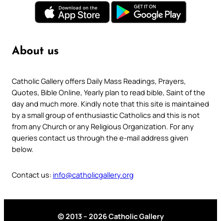
About us
Catholic Gallery offers Daily Mass Readings, Prayers,
Quotes, Bible Online, Yearly plan to read bible, Saint of the
day and much more. Kindly note that this site is maintained
by a small group of enthusiastic Catholics and this is not
from any Church or any Religious Organization. For any
queries contact us through the e-mail address given
below.
Contact us:
info@catholicgallery.org
© 2013 – 2026 Catholic Gallery