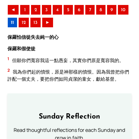
◄
1
2
3
4
5
6
7
8
9
10
11
12
13
►
保羅怕信徒失去純一的心
保羅和假使徒
1
但願你們寬容我這一點愚妄，其實你們原是寬容我的。
2
我為你們起的憤恨，原是神那樣的憤恨。因為我曾把你們
許配一個丈夫，要把你們如同貞潔的童女，獻給基督。
Sunday Reflection
Read thoughtful reflections for each Sunday and
grow in faith.