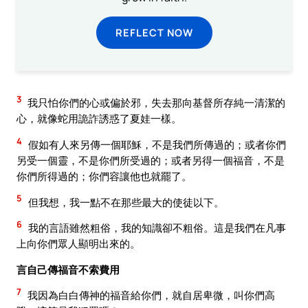
REFLECT NOW
3
我只怕你們的心或偏於邪，失去那向基督所存純一清潔的
心，就像蛇用詭詐誘惑了夏娃一樣。
4
假如有人來另傳一個耶穌，不是我們所傳過的；或者你們
另受一個靈，不是你們所受過的；或者另得一個福音，不是
你們所得過的；你們容讓他也就罷了。
5
但我想，我一點不在那些最大的使徒以下。
6
我的言語雖然粗俗，我的知識卻不粗俗。這是我們在凡事
上向你們眾人顯明出來的。
言自己傳福音不索費用
7
我因為白白傳神的福音給你們，就自居卑微，叫你們高