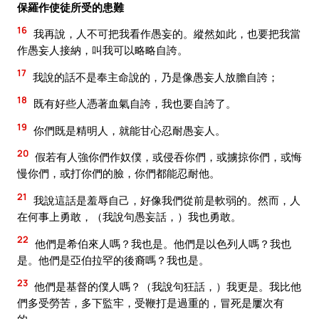
保羅作使徒所受的患難
16
我再說，人不可把我看作愚妄的。縱然如此，也要把我當
作愚妄人接納，叫我可以略略自誇。
17
我說的話不是奉主命說的，乃是像愚妄人放膽自誇；
18
既有好些人憑著血氣自誇，我也要自誇了。
19
你們既是精明人，就能甘心忍耐愚妄人。
20
假若有人強你們作奴僕，或侵吞你們，或擄掠你們，或悔
慢你們，或打你們的臉，你們都能忍耐他。
21
我說這話是羞辱自己，好像我們從前是軟弱的。然而，人
在何事上勇敢，（我說句愚妄話，）我也勇敢。
22
他們是希伯來人嗎？我也是。他們是以色列人嗎？我也
是。他們是亞伯拉罕的後裔嗎？我也是。
23
他們是基督的僕人嗎？（我說句狂話，）我更是。我比他
們多受勞苦，多下監牢，受鞭打是過重的，冒死是屢次有