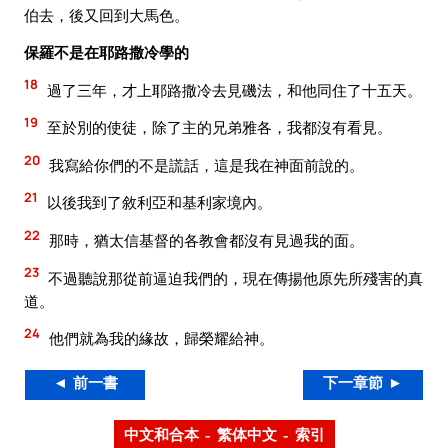
伯去，後又回到大馬色。
保羅不是在耶路撒冷學的
18
過了三年，才上耶路撒冷去見磯法，和他同住了十五天。
19
至於別的使徒，除了主的兄弟雅各，我都沒有看見。
20
我寫給你們的不是謊話，這是我在神面前說的。
21
以後我到了敘利亞和基利家境內。
22
那時，猶太信基督的各教會都沒有見過我的面。
23
不過聽說那從前逼迫我們的，現在傳揚他原先所殘害的真
道。
24
他們就為我的緣故，歸榮耀給神。
◄ 前一書
下一章節 ►
中文和合本 – 繁体中文 – 索引