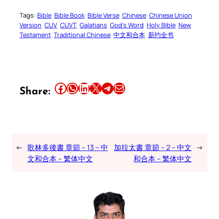
Tags:
Bible
Bible Book
Bible Verse
Chinese
Chinese Union
Version
CUV
CUVT
Galatians
God’s Word
Holy Bible
New
Testament
Traditional Chinese
中文和合本
新约全书
Share this article on Facebook
Share this article on WhatsApp
Share this article on LinkedIn
Share this article on X
Share this article on Telegram
Email this Article
Share:
←
歌林多後書 章節 – 13 – 中
加拉太書 章節 – 2 – 中文
→
文和合本 – 繁体中文
和合本 – 繁体中文