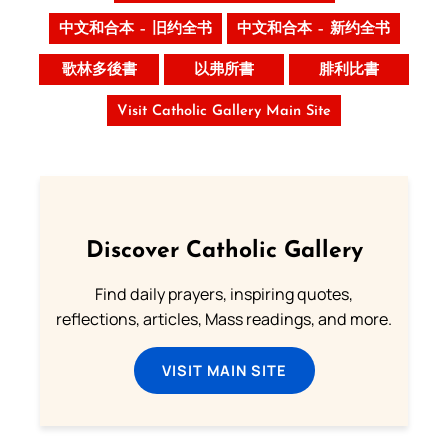
中文和合本 – 旧约全书
中文和合本 – 新约全书
歌林多後書
以弗所書
腓利比書
Visit Catholic Gallery Main Site
Discover Catholic Gallery
Find daily prayers, inspiring quotes,
reflections, articles, Mass readings, and more.
VISIT MAIN SITE