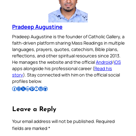
Pradeep Augustine
Pradeep Augustine is the founder of Catholic Gallery, a
faith-driven platform sharing Mass Readings in multiple
languages, prayers, quotes, catechism, Bible plans,
reflections, and other spiritual resources since 2013.
He manages the website and the official
Android
/
iOS
apps alongside his professional career (
Read his
story
). Stay connected with him on the official social
profiles below.
Follow Pradeep on Facebook
Follow Pradeep on Instagram
Follow Pradeep on X
Follow Pradeep on LinkedIn
Follow Pradeep on Pinterest
Subscribe to Pradeep’s Youtube Channel
Follow Pradeep on WordPress
Follow Pradeep on GitHub
Leave a Reply
Your email address will not be published.
Required
fields are marked
*