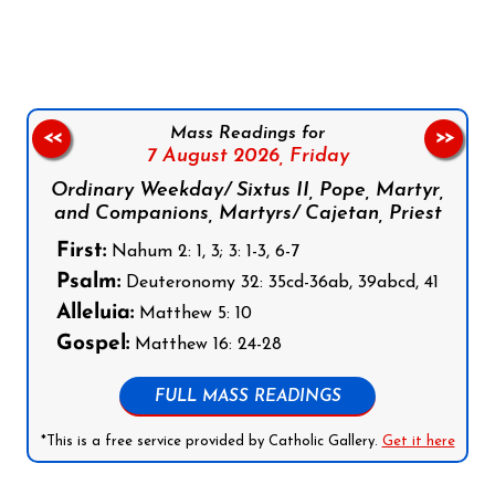
Follow us on Facebook
Follow us on Instagram
Follow us on X
Subscribe to our YouTube Channel
Follow us on WhatsApp
Mass Readings for
<<
>>
7 August 2026,
Friday
Ordinary Weekday/ Sixtus II, Pope, Martyr,
and Companions, Martyrs/ Cajetan, Priest
First:
Nahum 2: 1, 3; 3: 1-3, 6-7
Psalm:
Deuteronomy 32: 35cd-36ab, 39abcd, 41
Alleluia:
Matthew 5: 10
Gospel:
Matthew 16: 24-28
FULL MASS READINGS
*This is a free service provided by Catholic Gallery.
Get it here