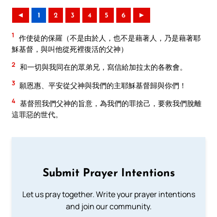
◄
1
2
3
4
5
6
►
1
作使徒的保羅（不是由於人，也不是藉著人，乃是藉著耶
穌基督，與叫他從死裡復活的父神）
2
和一切與我同在的眾弟兄，寫信給加拉太的各教會。
3
願恩惠、平安從父神與我們的主耶穌基督歸與你們！
4
基督照我們父神的旨意，為我們的罪捨己，要救我們脫離
這罪惡的世代。
Submit Prayer Intentions
Let us pray together. Write your prayer intentions
and join our community.