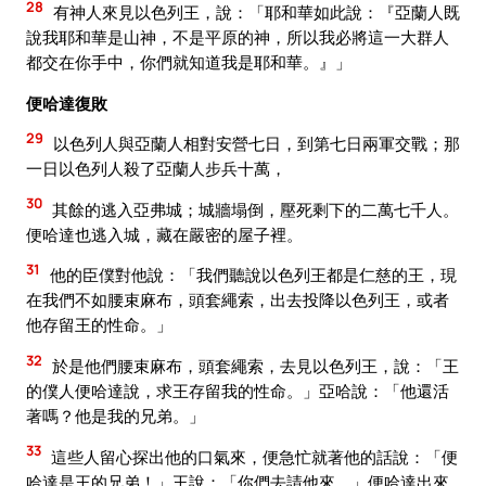
28
有神人來見以色列王，說：「耶和華如此說：『亞蘭人既
說我耶和華是山神，不是平原的神，所以我必將這一大群人
都交在你手中，你們就知道我是耶和華。』」
便哈達復敗
29
以色列人與亞蘭人相對安營七日，到第七日兩軍交戰；那
一日以色列人殺了亞蘭人步兵十萬，
30
其餘的逃入亞弗城；城牆塌倒，壓死剩下的二萬七千人。
便哈達也逃入城，藏在嚴密的屋子裡。
31
他的臣僕對他說：「我們聽說以色列王都是仁慈的王，現
在我們不如腰束麻布，頭套繩索，出去投降以色列王，或者
他存留王的性命。」
32
於是他們腰束麻布，頭套繩索，去見以色列王，說：「王
的僕人便哈達說，求王存留我的性命。」亞哈說：「他還活
著嗎？他是我的兄弟。」
33
這些人留心探出他的口氣來，便急忙就著他的話說：「便
哈達是王的兄弟！」王說：「你們去請他來。」便哈達出來