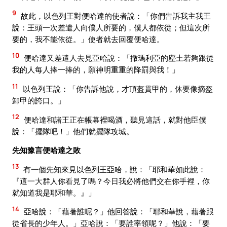
9
故此，以色列王對便哈達的使者說：「你們告訴我主我王
說：王頭一次差遣人向僕人所要的，僕人都依從；但這次所
要的，我不能依從。」使者就去回覆便哈達。
10
便哈達又差遣人去見亞哈說：「撒瑪利亞的塵土若夠跟從
我的人每人捧一捧的，願神明重重的降罰與我！」
11
以色列王說：「你告訴他說，才頂盔貫甲的，休要像摘盔
卸甲的誇口。」
12
便哈達和諸王正在帳幕裡喝酒，聽見這話，就對他臣僕
說：「擺隊吧！」他們就擺隊攻城。
先知豫言便哈達之敗
13
有一個先知來見以色列王亞哈，說：「耶和華如此說：
『這一大群人你看見了嗎？今日我必將他們交在你手裡，你
就知道我是耶和華。』」
14
亞哈說：「藉著誰呢？」他回答說：「耶和華說，藉著跟
從省長的少年人。」亞哈說：「要誰率領呢？」他說：「要