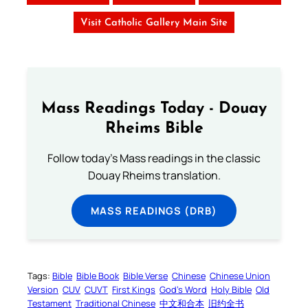
Visit Catholic Gallery Main Site
Mass Readings Today - Douay
Rheims Bible
Follow today's Mass readings in the classic
Douay Rheims translation.
MASS READINGS (DRB)
Tags:
Bible
Bible Book
Bible Verse
Chinese
Chinese Union
Version
CUV
CUVT
First Kings
God’s Word
Holy Bible
Old
Testament
Traditional Chinese
中文和合本
旧约全书