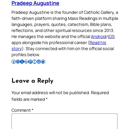
Pradeep Augustine
Pradeep Augustine is the founder of Catholic Gallery, a
faith-driven platform sharing Mass Readings in multiple
languages, prayers, quotes, catechism, Bible plans,
reflections, and other spiritual resources since 2013.
He manages the website and the official
Android
/
iOS
apps alongside his professional career (
Read his
story
). Stay connected with him on the official social
profiles below.
Follow Pradeep on Facebook
Follow Pradeep on Instagram
Follow Pradeep on X
Follow Pradeep on LinkedIn
Follow Pradeep on Pinterest
Subscribe to Pradeep’s Youtube Channel
Follow Pradeep on WordPress
Follow Pradeep on GitHub
Leave a Reply
Your email address will not be published.
Required
fields are marked
*
Comment
*