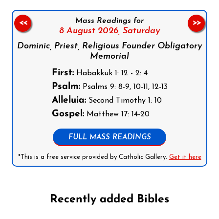
Mass Readings for
<<
>>
8 August 2026,
Saturday
Dominic, Priest, Religious Founder Obligatory
Memorial
First:
Habakkuk 1: 12 - 2: 4
Psalm:
Psalms 9: 8-9, 10-11, 12-13
Alleluia:
Second Timothy 1: 10
Gospel:
Matthew 17: 14-20
FULL MASS READINGS
*This is a free service provided by Catholic Gallery.
Get it here
Recently added Bibles