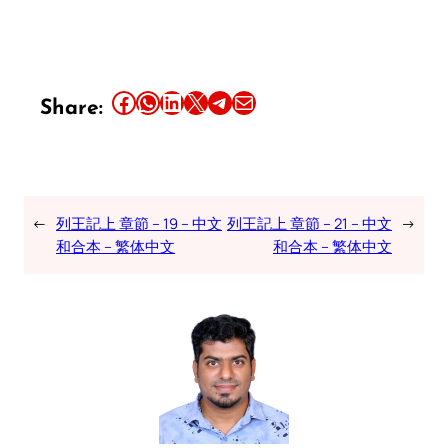
Share this article on Facebook
Share this article on WhatsApp
Share this article on LinkedIn
Share this article on X
Share this article on Telegram
Email this Article
Share:
←
列王記上 章節 – 19 – 中文
列王記上 章節 – 21 – 中文
→
和合本 – 繁体中文
和合本 – 繁体中文