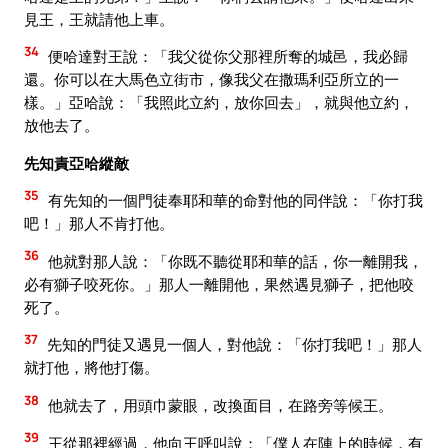
見王，王就請他上車。
34
便哈達對王說：「我父從你父那裡所奪的城邑，我必歸
還。你可以在大馬色立街市，像我父在撒瑪利亞所立的一
樣。」亞哈說：「我照此立約，放你回去」，就與他立約，
放他去了。
先知責亞哈縱敵
35
有先知的一個門徒奉耶和華的命對他的同伴說：「你打我
吧！」那人不肯打他。
36
他就對那人說：「你既不聽從耶和華的話，你一離開我，
必有獅子咬死你。」那人一離開他，果然遇見獅子，把他咬
死了。
37
先知的門徒又遇見一個人，對他說：「你打我吧！」那人
就打他，將他打傷。
38
他就去了，用頭巾蒙眼，改換面目，在路旁等候王。
39
王從那裡經過，他向王呼叫說：「僕人在陣上的時候，有