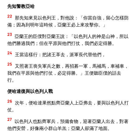
先知警教亞哈
22
那先知來見以色列王，對他說：「你當自強，留心怎樣防
備；因為到明年這時候，亞蘭王必上來攻擊你。」
23
亞蘭王的臣僕對亞蘭王說：「以色列人的神是山神，所以
他們勝過我們；但在平原與他們打仗，我們必定得勝。
24
王當這樣行：把諸王革去，派軍長代替他們，
25
又照著王喪失軍兵之數，再招募一軍，馬補馬，車補車，
我們在平原與他們打仗，必定得勝。」王便聽臣僕的話去
行。
便哈達復與以色列人戰
26
次年，便哈達果然點齊亞蘭人上亞弗去，要與以色列人打
仗。
27
以色列人也點齊軍兵，預備食物，迎著亞蘭人出去，對著
他們安營，好像兩小群山羊羔；亞蘭人卻滿了地面。