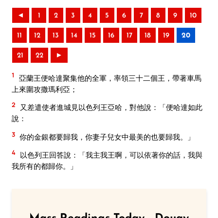
◄
1
2
3
4
5
6
7
8
9
10
11
12
13
14
15
16
17
18
19
20
21
22
►
1
亞蘭王便哈達聚集他的全軍，率領三十二個王，帶著車馬
上來圍攻撒瑪利亞；
2
又差遣使者進城見以色列王亞哈，對他說：「便哈達如此
說：
3
你的金銀都要歸我，你妻子兒女中最美的也要歸我。」
4
以色列王回答說：「我主我王啊，可以依著你的話，我與
我所有的都歸你。」