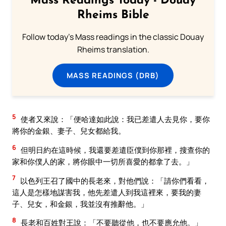
Mass Readings Today - Douay
Rheims Bible
Follow today's Mass readings in the classic Douay
Rheims translation.
MASS READINGS (DRB)
5
使者又來說：「便哈達如此說：我已差遣人去見你，要你
將你的金銀、妻子、兒女都給我。
6
但明日約在這時候，我還要差遣臣僕到你那裡，搜查你的
家和你僕人的家，將你眼中一切所喜愛的都拿了去。」
7
以色列王召了國中的長老來，對他們說：「請你們看看，
這人是怎樣地謀害我，他先差遣人到我這裡來，要我的妻
子、兒女，和金銀，我並沒有推辭他。」
8
長老和百姓對王說：「不要聽從他，也不要應允他。」