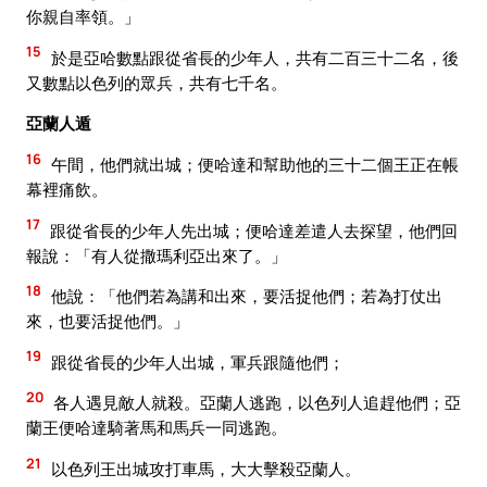
你親自率領。」
15
於是亞哈數點跟從省長的少年人，共有二百三十二名，後
又數點以色列的眾兵，共有七千名。
亞蘭人遁
16
午間，他們就出城；便哈達和幫助他的三十二個王正在帳
幕裡痛飲。
17
跟從省長的少年人先出城；便哈達差遣人去探望，他們回
報說：「有人從撒瑪利亞出來了。」
18
他說：「他們若為講和出來，要活捉他們；若為打仗出
來，也要活捉他們。」
19
跟從省長的少年人出城，軍兵跟隨他們；
20
各人遇見敵人就殺。亞蘭人逃跑，以色列人追趕他們；亞
蘭王便哈達騎著馬和馬兵一同逃跑。
21
以色列王出城攻打車馬，大大擊殺亞蘭人。