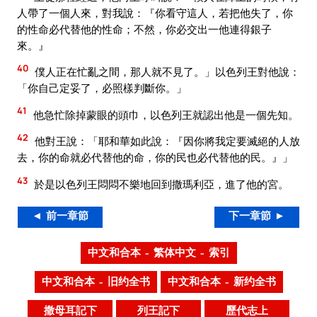
人帶了一個人來，對我說：『你看守這人，若把他失了，你
的性命必代替他的性命；不然，你必交出一他連得銀子
來。』
40
僕人正在忙亂之間，那人就不見了。」以色列王對他說：
「你自己定妥了，必照樣判斷你。」
41
他急忙除掉蒙眼的頭巾，以色列王就認出他是一個先知。
42
他對王說：「耶和華如此說：『因你將我定要滅絕的人放
去，你的命就必代替他的命，你的民也必代替他的民。』」
43
於是以色列王悶悶不樂地回到撒瑪利亞，進了他的宮。
◄ 前一章節
下一章節 ►
中文和合本 – 繁体中文 – 索引
中文和合本 – 旧约全书
中文和合本 – 新约全书
撒母耳記下
列王記下
歷代志上