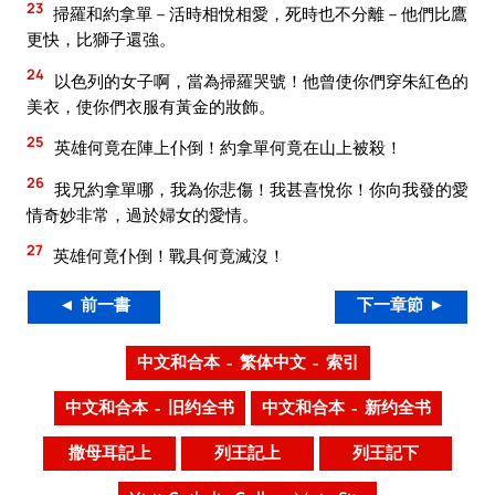
23
掃羅和約拿單－活時相悅相愛，死時也不分離－他們比鷹
更快，比獅子還強。
24
以色列的女子啊，當為掃羅哭號！他曾使你們穿朱紅色的
美衣，使你們衣服有黃金的妝飾。
25
英雄何竟在陣上仆倒！約拿單何竟在山上被殺！
26
我兄約拿單哪，我為你悲傷！我甚喜悅你！你向我發的愛
情奇妙非常，過於婦女的愛情。
27
英雄何竟仆倒！戰具何竟滅沒！
◄ 前一書
下一章節 ►
中文和合本 – 繁体中文 – 索引
中文和合本 – 旧约全书
中文和合本 – 新约全书
撒母耳記上
列王記上
列王記下