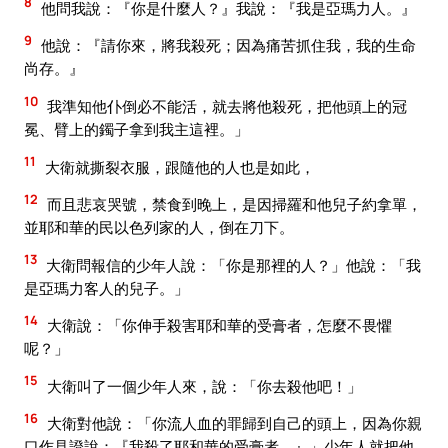
8
他問我說：『你是什麼人？』我說：『我是亞瑪力人。』
9
他說：『請你來，將我殺死；因為痛苦抓住我，我的生命
尚存。』
10
我準知他仆倒必不能活，就去將他殺死，把他頭上的冠
冕、臂上的鐲子拿到我主這裡。」
11
大衛就撕裂衣服，跟隨他的人也是如此，
12
而且悲哀哭號，禁食到晚上，是因掃羅和他兒子約拿單，
並耶和華的民以色列家的人，倒在刀下。
13
大衛問報信的少年人說：「你是那裡的人？」他說：「我
是亞瑪力客人的兒子。」
14
大衛說：「你伸手殺害耶和華的受膏者，怎麼不畏懼
呢？」
15
大衛叫了一個少年人來，說：「你去殺他吧！」
16
大衛對他說：「你流人血的罪歸到自己的頭上，因為你親
口作見證說：『我殺了耶和華的受膏者。』」少年人就把他