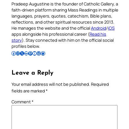
Pradeep Augustine is the founder of Catholic Gallery, a
faith-driven platform sharing Mass Readings in multiple
languages, prayers, quotes, catechism, Bible plans,
reflections, and other spiritual resources since 2013.
He manages the website and the official
Android
/
iOS
apps alongside his professional career (
Read his
story
). Stay connected with him on the official social
profiles below.
Follow Pradeep on Facebook
Follow Pradeep on Instagram
Follow Pradeep on X
Follow Pradeep on LinkedIn
Follow Pradeep on Pinterest
Subscribe to Pradeep’s Youtube Channel
Follow Pradeep on WordPress
Follow Pradeep on GitHub
Leave a Reply
Your email address will not be published.
Required
fields are marked
*
Comment
*