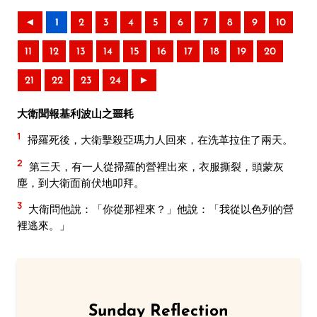
◄
1
2
3
4
5
6
7
8
9
10
11
12
13
14
15
16
17
18
19
20
21
22
23
24
►
大衛聞報基利波山之噩耗
1
掃羅死後，大衛擊殺亞瑪力人回來，在洗革拉住了兩天。
2
第三天，有一人從掃羅的營裡出來，衣服撕裂，頭蒙灰
塵，到大衛面前伏地叩拜。
3
大衛問他說：「你從那裡來？」他說：「我從以色列的營
裡逃來。」
Sunday Reflection