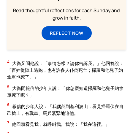
Read thoughtful reflections for each Sunday and
grow in faith.
REFLECT NOW
4
大衛又問他說：「事情怎樣？請你告訴我。」他回答說：
「百姓從陣上逃跑，也有許多人仆倒死亡；掃羅和他兒子約
拿單也死了。」
5
大衛問報信的少年人說：「你怎麼知道掃羅和他兒子約拿
單死了呢？」
6
報信的少年人說：「我偶然到基利波山，看見掃羅伏在自
己槍上，有戰車、馬兵緊緊地追他。
7
他回頭看見我，就呼叫我。我說：『我在這裡。』