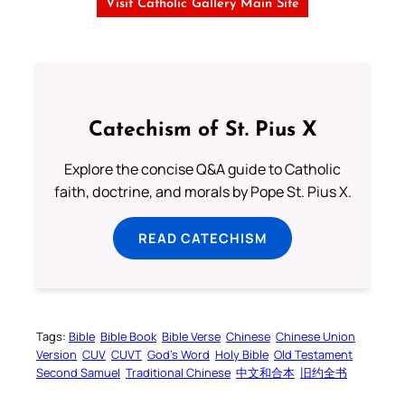
Visit Catholic Gallery Main Site
Catechism of St. Pius X
Explore the concise Q&A guide to Catholic
faith, doctrine, and morals by Pope St. Pius X.
READ CATECHISM
Tags:
Bible
Bible Book
Bible Verse
Chinese
Chinese Union
Version
CUV
CUVT
God’s Word
Holy Bible
Old Testament
Second Samuel
Traditional Chinese
中文和合本
旧约全书