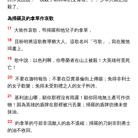
殺了。
為掃羅及約拿單作哀歌
17
大衛作哀歌，弔掃羅和他兒子約拿單，
18
且吩咐將這歌教導猶大人。這歌名叫「弓歌」，寫在雅煞
珥書上。
19
歌中說：以色列啊，你尊榮者在山上被殺！大英雄何竟死
亡！
20
不要在迦特報告；不要在亞實基倫街上傳揚；免得非利士
的女子歡樂；免得未受割禮之人的女子矜誇。
21
基利波山哪，願你那裡沒有雨露！願你田地無土產可作供
物！因為英雄的盾牌在那裡被污丟棄；掃羅的盾牌彷彿未曾
抹油。
22
約拿單的弓箭非流敵人的血不退縮；掃羅的刀劍非剖勇士
的油不收回。