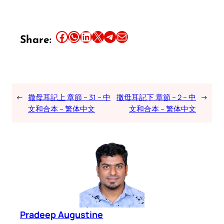
Share this article on Facebook
Share this article on WhatsApp
Share this article on LinkedIn
Share this article on X
Share this article on Telegram
Email this Article
Share:
←
撒母耳記上 章節 – 31 – 中
撒母耳記下 章節 – 2 – 中
→
文和合本 – 繁体中文
文和合本 – 繁体中文
Pradeep Augustine