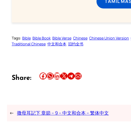
TAMIL MA
Tags:
Bible
Bible Book
Bible Verse
Chinese
Chinese Union Version
Traditional Chinese
中文和合本
旧约全书
Share this article on Facebook
Share this article on WhatsApp
Share this article on LinkedIn
Share this article on X
Share this article on Telegram
Email this Article
Share:
←
撒母耳記下 章節 – 9 – 中文和合本 – 繁体中文