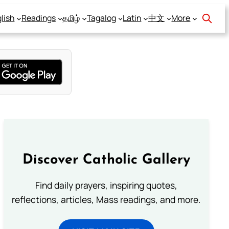
lish
Readings
தமிழ்
Tagalog
Latin
中文
More
Discover Catholic Gallery
Find daily prayers, inspiring quotes,
reflections, articles, Mass readings, and more.