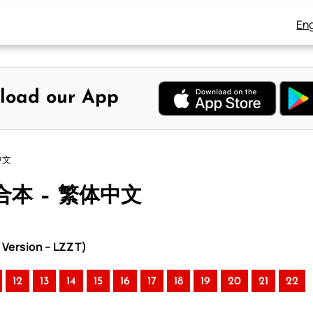
Eng
load our App
中文
和合本 – 繁体中文
Version – LZZT)
12
13
14
15
16
17
18
19
20
21
22