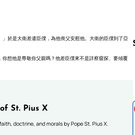
。」於是大衛差遣臣僕，為他喪父安慰他。大衛的臣僕到了亞
，你想他是尊敬你父親嗎？他差臣僕來不是詳察窺探、要傾覆
Follow us 
of St. Pius X
aith, doctrine, and morals by Pope St. Pius X.