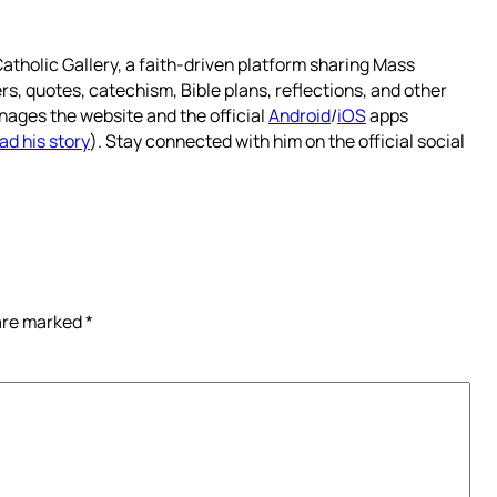
atholic Gallery, a faith-driven platform sharing Mass
rs, quotes, catechism, Bible plans, reflections, and other
nages the website and the official
Android
/
iOS
apps
ad his story
). Stay connected with him on the official social
 are marked
*