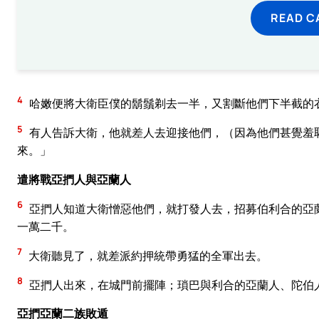
READ C
4
哈嫩便將大衛臣僕的鬍鬚剃去一半，又割斷他們下半截的
5
有人告訴大衛，他就差人去迎接他們，（因為他們甚覺羞
來。」
遣將戰亞捫人與亞蘭人
6
亞捫人知道大衛憎惡他們，就打發人去，招募伯利合的亞
一萬二千。
7
大衛聽見了，就差派約押統帶勇猛的全軍出去。
8
亞捫人出來，在城門前擺陣；瑣巴與利合的亞蘭人、陀伯
亞捫亞蘭二族敗遁