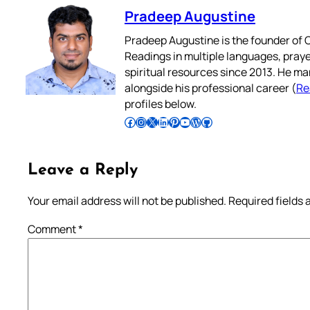
Pradeep Augustine
Pradeep Augustine is the founder of C
Readings in multiple languages, praye
spiritual resources since 2013. He ma
alongside his professional career (
Re
profiles below.
Follow Pradeep on Facebook
Follow Pradeep on Instagram
Follow Pradeep on X
Follow Pradeep on LinkedIn
Follow Pradeep on Pinterest
Subscribe to Pradeep’s Youtube Channel
Follow Pradeep on WordPress
Follow Pradeep on GitHub
Leave a Reply
Your email address will not be published.
Required fields
Comment
*