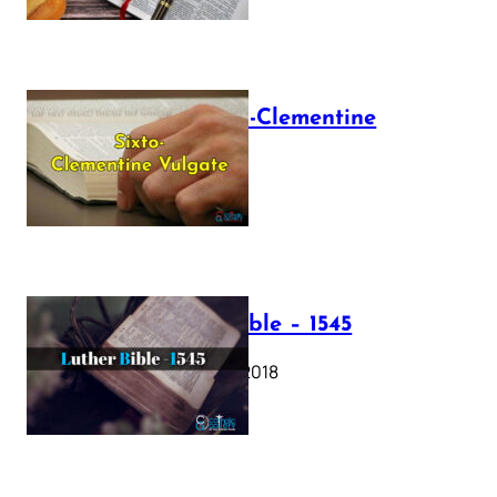
The Sixto-Clementine
Vulgate
July 12, 2025
Luther Bible – 1545
October 17, 2018