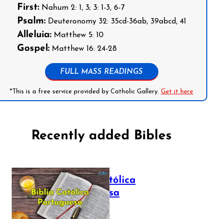
First:
Nahum 2: 1, 3; 3: 1-3, 6-7
Psalm:
Deuteronomy 32: 35cd-36ab, 39abcd, 41
Alleluia:
Matthew 5: 10
Gospel:
Matthew 16: 24-28
FULL MASS READINGS
*This is a free service provided by Catholic Gallery.
Get it here
Recently added Bibles
Bíblia Católica
Portuguesa
July 16, 2025