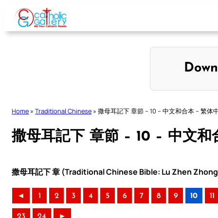
Skip
to
content
Down
Home
»
Traditional Chinese
»
撒母耳記下 章節 – 10 – 中文和合本 – 繁体
撒母耳記下 章節 – 10 – 中文
撒母耳記下 章 (Traditional Chinese Bible: Lu Zhen Zhong 
◄
1
2
3
4
5
6
7
8
9
10
11
23
24
►