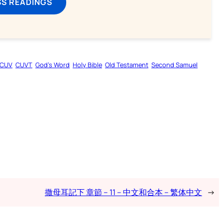
SS READINGS
CUV
CUVT
God’s Word
Holy Bible
Old Testament
Second Samuel
撒母耳記下 章節 – 11 – 中文和合本 – 繁体中文
→