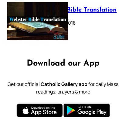
Webster Bible Translation
October 11, 2018
Download our App
Get our official
Catholic Gallery app
for daily Mass
readings, prayers & more