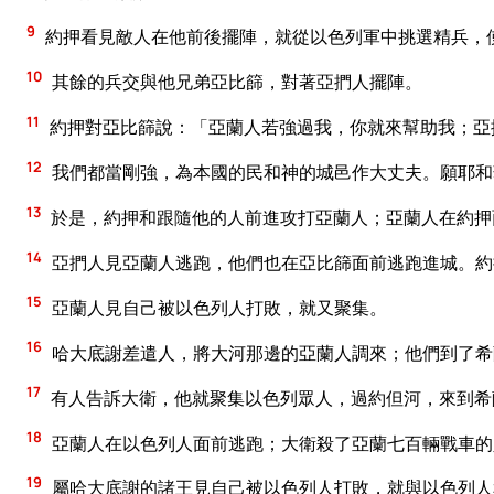
9
約押看見敵人在他前後擺陣，就從以色列軍中挑選精兵，
10
其餘的兵交與他兄弟亞比篩，對著亞捫人擺陣。
11
約押對亞比篩說：「亞蘭人若強過我，你就來幫助我；亞
12
我們都當剛強，為本國的民和神的城邑作大丈夫。願耶和
13
於是，約押和跟隨他的人前進攻打亞蘭人；亞蘭人在約押
14
亞捫人見亞蘭人逃跑，他們也在亞比篩面前逃跑進城。約
15
亞蘭人見自己被以色列人打敗，就又聚集。
16
哈大底謝差遣人，將大河那邊的亞蘭人調來；他們到了希
17
有人告訴大衛，他就聚集以色列眾人，過約但河，來到希
18
亞蘭人在以色列人面前逃跑；大衛殺了亞蘭七百輛戰車的
19
屬哈大底謝的諸王見自己被以色列人打敗，就與以色列人