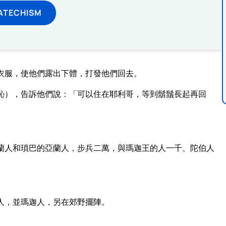
ATECHISM
衣服，使他們露出下體，打發他們回去。
恥），告訴他們說：「可以住在耶利哥，等到鬍鬚長起再回
蘭人和瑣巴的亞蘭人，步兵二萬，與瑪迦王的人一千、陀伯人
人，並瑪迦人，另在郊野擺陣。