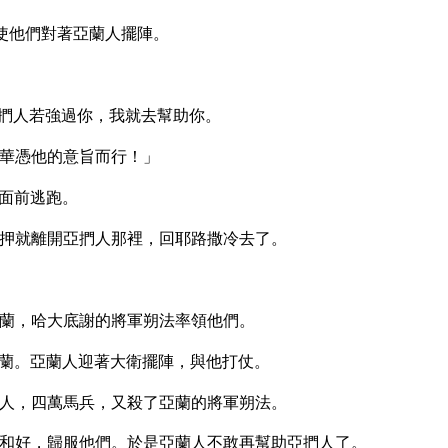
使他們對著亞蘭人擺陣。
捫人若強過你，我就去幫助你。
華憑他的意旨而行！」
面前逃跑。
押就離開亞捫人那裡，回耶路撒冷去了。
蘭，哈大底謝的將軍朔法率領他們。
蘭。亞蘭人迎著大衛擺陣，與他打仗。
人，四萬馬兵，又殺了亞蘭的將軍朔法。
和好，歸服他們。於是亞蘭人不敢再幫助亞捫人了。