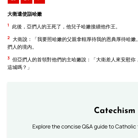
大衛遣使詣哈嫩
1
此後，亞捫人的王死了，他兒子哈嫩接續他作王。
2
大衛說：「我要照哈嫩的父親拿轄厚待我的恩典厚待哈嫩
捫人的境內。
3
但亞捫人的首領對他們的主哈嫩說：「大衛差人來安慰你
這城嗎？」
Catechism 
Explore the concise Q&A guide to Catholic f