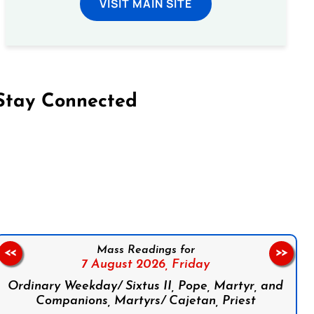
VISIT MAIN SITE
Stay Connected
on Facebook
Follow us on Instagram
Follow us on X
Subscribe to our YouTube Channel
Follow us on WhatsApp
Mass Readings for
<<
>>
7 August 2026,
Friday
Ordinary Weekday/ Sixtus II, Pope, Martyr, and
Companions, Martyrs/ Cajetan, Priest