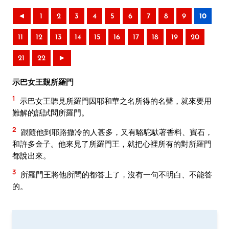
◄
1
2
3
4
5
6
7
8
9
10
11
12
13
14
15
16
17
18
19
20
21
22
►
示巴女王覲所羅門
1
示巴女王聽見所羅門因耶和華之名所得的名聲，就來要用
難解的話試問所羅門。
2
跟隨他到耶路撒冷的人甚多，又有駱駝馱著香料、寶石，
和許多金子。他來見了所羅門王，就把心裡所有的對所羅門
都說出來。
3
所羅門王將他所問的都答上了，沒有一句不明白、不能答
的。