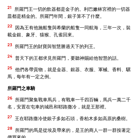
21
所羅門王一切的飲器都是金子的。利巴嫩林宮裡的一切器
皿都是精金的。所羅門年間，銀子算不了什麼。
22
因為王有他施船隻與希蘭的船隻一同航海，三年一次，裝
載金銀、象牙、猿猴、孔雀回來。
23
所羅門王的財寶與智慧勝過天下的列王。
24
普天下的王都求見所羅門，要聽神賜給他智慧的話。
25
他們各帶貢物，就是金器、銀器、衣服、軍械、香料、騾
馬，每年有一定之例。
所羅門之車騎
26
所羅門聚集戰車馬兵，有戰車一千四百輛，馬兵一萬二千
名，安置在屯車的城邑和耶路撒冷，就是王那裡。
27
王在耶路撒冷使銀子多如石頭，香柏木多如高原的桑樹。
28
所羅門的馬是從埃及帶來的，是王的商人一群一群按著定
價買來的。