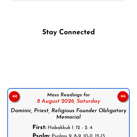
Stay Connected
Follow us on Facebook
Follow us on Instagram
Follow us on X
Subscribe to our YouTube Channel
Follow us on WhatsApp
Mass Readings for
<<
>>
8 August 2026,
Saturday
Dominic, Priest, Religious Founder Obligatory
Memorial
First:
Habakkuk 1: 12 - 2: 4
Psalm:
Psalms 9: 8-9, 10-11, 12-13