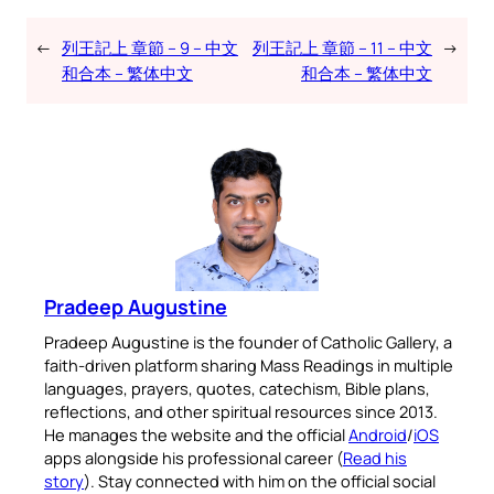
←
列王記上 章節 – 9 – 中文
列王記上 章節 – 11 – 中文
→
和合本 – 繁体中文
和合本 – 繁体中文
Pradeep Augustine
Pradeep Augustine is the founder of Catholic Gallery, a
faith-driven platform sharing Mass Readings in multiple
languages, prayers, quotes, catechism, Bible plans,
reflections, and other spiritual resources since 2013.
He manages the website and the official
Android
/
iOS
apps alongside his professional career (
Read his
story
). Stay connected with him on the official social