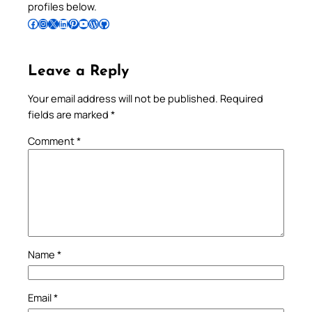
profiles below.
Follow Pradeep on Facebook
Follow Pradeep on Instagram
Follow Pradeep on X
Follow Pradeep on LinkedIn
Follow Pradeep on Pinterest
Subscribe to Pradeep’s Youtube Channel
Follow Pradeep on WordPress
Follow Pradeep on GitHub
Leave a Reply
Your email address will not be published.
Required
fields are marked
*
Comment
*
Name
*
Email
*