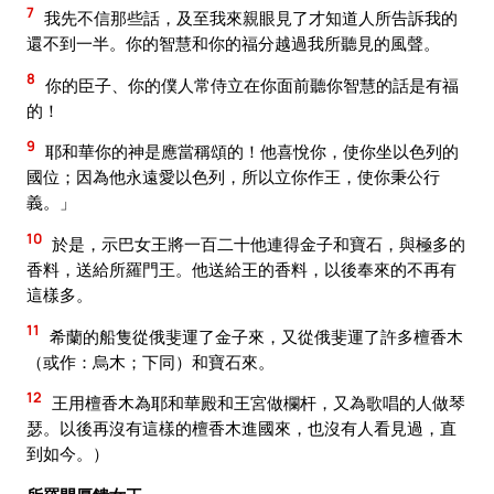
7
我先不信那些話，及至我來親眼見了才知道人所告訴我的
還不到一半。你的智慧和你的福分越過我所聽見的風聲。
8
你的臣子、你的僕人常侍立在你面前聽你智慧的話是有福
的！
9
耶和華你的神是應當稱頌的！他喜悅你，使你坐以色列的
國位；因為他永遠愛以色列，所以立你作王，使你秉公行
義。」
10
於是，示巴女王將一百二十他連得金子和寶石，與極多的
香料，送給所羅門王。他送給王的香料，以後奉來的不再有
這樣多。
11
希蘭的船隻從俄斐運了金子來，又從俄斐運了許多檀香木
（或作：烏木；下同）和寶石來。
12
王用檀香木為耶和華殿和王宮做欄杆，又為歌唱的人做琴
瑟。以後再沒有這樣的檀香木進國來，也沒有人看見過，直
到如今。）