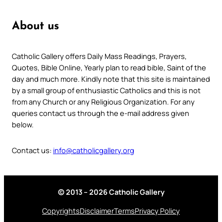
About us
Catholic Gallery offers Daily Mass Readings, Prayers,
Quotes, Bible Online, Yearly plan to read bible, Saint of the
day and much more. Kindly note that this site is maintained
by a small group of enthusiastic Catholics and this is not
from any Church or any Religious Organization. For any
queries contact us through the e-mail address given
below.
Contact us:
info@catholicgallery.org
© 2013 – 2026 Catholic Gallery
Copyrights
Disclaimer
Terms
Privacy Policy