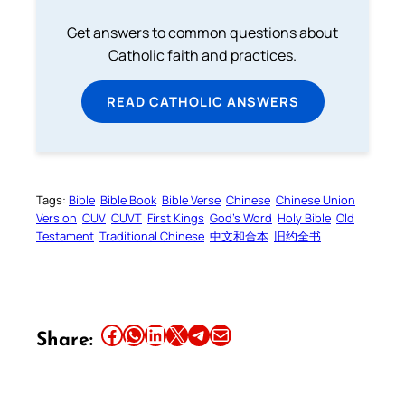
Get answers to common questions about
Catholic faith and practices.
READ CATHOLIC ANSWERS
Tags:
Bible
Bible Book
Bible Verse
Chinese
Chinese Union
Version
CUV
CUVT
First Kings
God’s Word
Holy Bible
Old
Testament
Traditional Chinese
中文和合本
旧约全书
Share this article on Facebook
Share this article on WhatsApp
Share this article on LinkedIn
Share this article on X
Share this article on Telegram
Email this Article
Share: