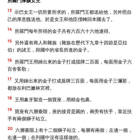
所羅門厚饋女王
13
示巴女王一切所要所求的，所羅門王都送給他，另外照自
己的厚意餽送他。於是女王和他臣僕轉回本國去了。
14
所羅門每年所得的金子共有六百六十六他連得。
15
另外還有商人和雜族（雜族在歷代下九章十四節是亞拉
伯）的諸王，與國中的省長所進的金子。
16
所羅門王用錘出來的金子打成擋牌二百面，每面用金子六
百舍客勒；
17
又用錘出來的金子打成盾牌三百面，每面用金子三彌那，
都放在利巴嫩林宮裡。
18
王用象牙製造一個寶座，用精金包裹。
19
寶座有六層臺階，座的後背是圓的，兩旁有扶手，靠近扶
手有兩個獅子站立。
20
六層臺階上有十二個獅子站立，每層有兩個：左邊一個，
右邊一個；在列國中沒有這樣做的。