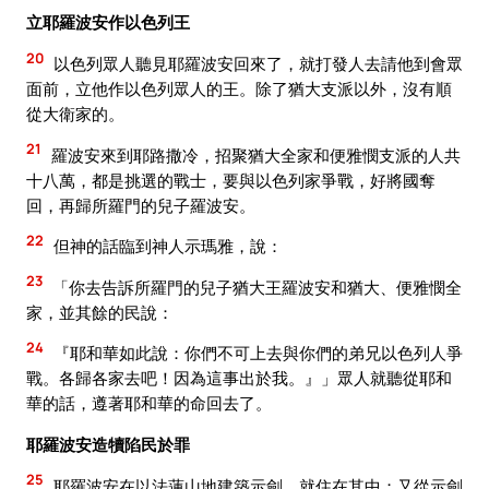
立耶羅波安作以色列王
20
以色列眾人聽見耶羅波安回來了，就打發人去請他到會眾
面前，立他作以色列眾人的王。除了猶大支派以外，沒有順
從大衛家的。
21
羅波安來到耶路撒冷，招聚猶大全家和便雅憫支派的人共
十八萬，都是挑選的戰士，要與以色列家爭戰，好將國奪
回，再歸所羅門的兒子羅波安。
22
但神的話臨到神人示瑪雅，說：
23
「你去告訴所羅門的兒子猶大王羅波安和猶大、便雅憫全
家，並其餘的民說：
24
『耶和華如此說：你們不可上去與你們的弟兄以色列人爭
戰。各歸各家去吧！因為這事出於我。』」眾人就聽從耶和
華的話，遵著耶和華的命回去了。
耶羅波安造犢陷民於罪
25
耶羅波安在以法蓮山地建築示劍，就住在其中；又從示劍