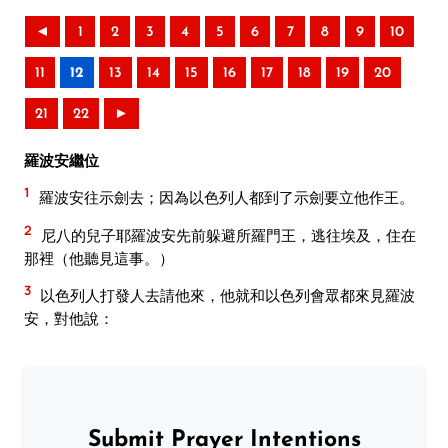
◄
1
2
3
4
5
6
7
8
9
10
11
12
13
14
15
16
17
18
19
20
21
22
►
羅波安繼位
1
羅波安往示劍去；因為以色列人都到了示劍要立他作王。
2
尼八的兒子耶羅波安先前躲避所羅門王，逃往埃及，住在
那裡（他聽見這事。）
3
以色列人打發人去請他來，他就和以色列會眾都來見羅波
安，對他說：
Submit Prayer Intentions