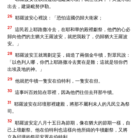
出去，建築毗努伊勒。
26
耶羅波安心裡說：「恐怕這國仍歸大衛家；
27
這民若上耶路撒冷去，在耶和華的殿裡獻祭，他們的心必
歸向他們的主猶大王羅波安，就把我殺了，仍歸猶大王羅波
安。」
28
耶羅波安王就籌劃定妥，鑄造了兩個金牛犢，對眾民說：
「以色列人哪，你們上耶路撒冷去實在是難；這就是領你們
出埃及地的神。」
29
他就把牛犢一隻安在伯特利，一隻安在但。
30
這事叫百姓陷在罪裡，因為他們往但去拜那牛犢。
31
耶羅波安在邱壇那裡建殿，將那不屬利未人的凡民立為祭
司。
32
耶羅波安定八月十五日為節期，像在猶大的節期一樣，自
己上壇獻祭。他在伯特利也這樣向他所鑄的牛犢獻祭，又將
立為邱壇的祭司安置在伯特利。