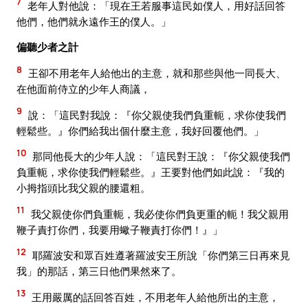
7
老年人對他說：「現在王若服事這民如僕人，用好話回答
他們，他們就永遠作王的僕人。」
偏聽少者之計
8
王卻不用老年人給他出的主意，就和那些與他一同長大、
在他面前侍立的少年人商議，
9
說：「這民對我說：『你父親使我們負重軛，求你使我們
輕鬆些。』你們給我出個什麼主意，我好回覆他們。」
10
那同他長大的少年人說：「這民對王說：『你父親使我們
負重軛，求你使我們輕鬆些。』王要對他們如此說：『我的
小拇指頭比我父親的腰還粗。
11
我父親使你們負重軛，我必使你們負更重的軛！我父親用
鞭子責打你們，我要用蠍子鞭責打你們！』」
12
耶羅波安和眾百姓遵著羅波安王所說「你們第三日再來見
我」的那話，第三日他們果然來了。
13
王用嚴厲的話回答百姓，不用老年人給他所出的主意，