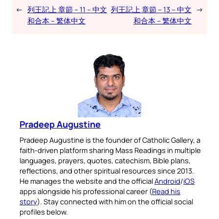
←
列王記上 章節 – 11 – 中文
列王記上 章節 – 13 – 中文
→
和合本 – 繁体中文
和合本 – 繁体中文
Pradeep Augustine
Pradeep Augustine is the founder of Catholic Gallery, a
faith-driven platform sharing Mass Readings in multiple
languages, prayers, quotes, catechism, Bible plans,
reflections, and other spiritual resources since 2013.
He manages the website and the official
Android
/
iOS
apps alongside his professional career (
Read his
story
). Stay connected with him on the official social
profiles below.