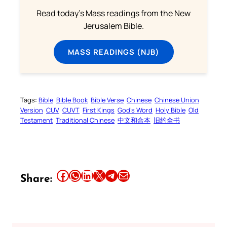
Read today's Mass readings from the New
Jerusalem Bible.
MASS READINGS (NJB)
Tags:
Bible
Bible Book
Bible Verse
Chinese
Chinese Union
Version
CUV
CUVT
First Kings
God’s Word
Holy Bible
Old
Testament
Traditional Chinese
中文和合本
旧约全书
Share this article on Facebook
Share this article on WhatsApp
Share this article on LinkedIn
Share this article on X
Share this article on Telegram
Email this Article
Share: