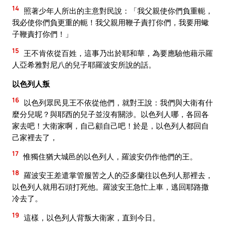
14
照著少年人所出的主意對民說：「我父親使你們負重軛，
我必使你們負更重的軛！我父親用鞭子責打你們，我要用蠍
子鞭責打你們！」
15
王不肯依從百姓，這事乃出於耶和華，為要應驗他藉示羅
人亞希雅對尼八的兒子耶羅波安所說的話。
以色列人叛
16
以色列眾民見王不依從他們，就對王說：我們與大衛有什
麼分兒呢？與耶西的兒子並沒有關涉。以色列人哪，各回各
家去吧！大衛家啊，自己顧自己吧！於是，以色列人都回自
己家裡去了，
17
惟獨住猶大城邑的以色列人，羅波安仍作他們的王。
18
羅波安王差遣掌管服苦之人的亞多蘭往以色列人那裡去，
以色列人就用石頭打死他。羅波安王急忙上車，逃回耶路撒
冷去了。
19
這樣，以色列人背叛大衛家，直到今日。