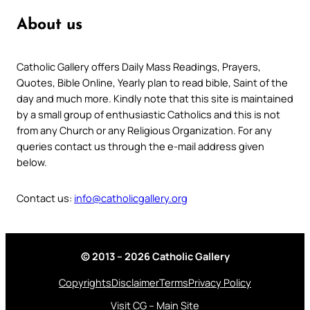
About us
Catholic Gallery offers Daily Mass Readings, Prayers,
Quotes, Bible Online, Yearly plan to read bible, Saint of the
day and much more. Kindly note that this site is maintained
by a small group of enthusiastic Catholics and this is not
from any Church or any Religious Organization. For any
queries contact us through the e-mail address given
below.
Contact us:
info@catholicgallery.org
© 2013 – 2026 Catholic Gallery
Copyrights
Disclaimer
Terms
Privacy Policy
Visit CG – Main Site