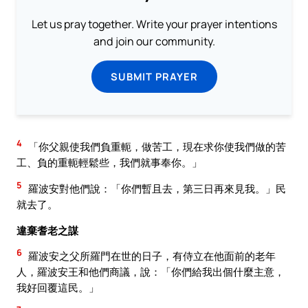
Let us pray together. Write your prayer intentions
and join our community.
SUBMIT PRAYER
4
「你父親使我們負重軛，做苦工，現在求你使我們做的苦
工、負的重軛輕鬆些，我們就事奉你。」
5
羅波安對他們說：「你們暫且去，第三日再來見我。」民
就去了。
違棄耆老之謀
6
羅波安之父所羅門在世的日子，有侍立在他面前的老年
人，羅波安王和他們商議，說：「你們給我出個什麼主意，
我好回覆這民。」