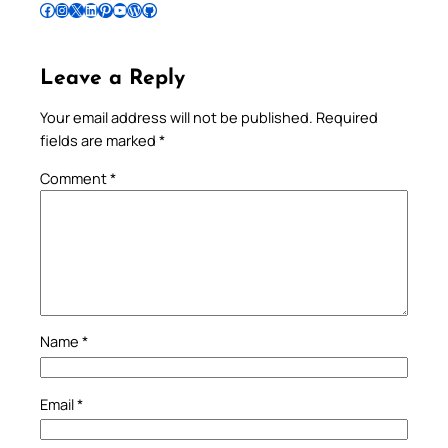
Follow Pradeep on Facebook
Follow Pradeep on Instagram
Follow Pradeep on X
Follow Pradeep on LinkedIn
Follow Pradeep on Pinterest
Subscribe to Pradeep’s Youtube Channel
Follow Pradeep on WordPress
Follow Pradeep on GitHub
Leave a Reply
Your email address will not be published.
Required
fields are marked
*
Comment
*
Name
*
Email
*