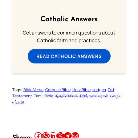
Catholic Answers
Get answers to common questions about
Catholic faith and practices.
READ CATHOLIC ANSWERS
Tags:
Bible Verse
Catholic Bible
Holy Bible
Judges
Old
Testament
Tamil Bible
திருவிவிலியம்
நீதித் தலைவர்கள்
பழைய
ஏற்பாடு
Share this article on Facebook
Share this article on WhatsApp
Share this article on LinkedIn
Share this article on X
Share this article on Telegram
Email this Article
Share: