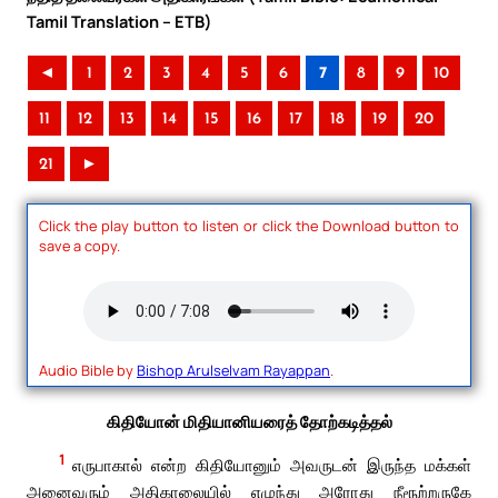
Tamil Translation – ETB)
◄
1
2
3
4
5
6
7
8
9
10
11
12
13
14
15
16
17
18
19
20
21
►
Click the play button to listen or click the Download button to
save a copy.
Audio Bible by
Bishop Arulselvam Rayappan
.
கிதியோன் மிதியானியரைத் தோற்கடித்தல்
1
எருபாகால் என்ற கிதியோனும் அவருடன் இருந்த மக்கள்
அனைவரும் அதிகாலையில் எழுந்து அரோது நீரூற்றருகே