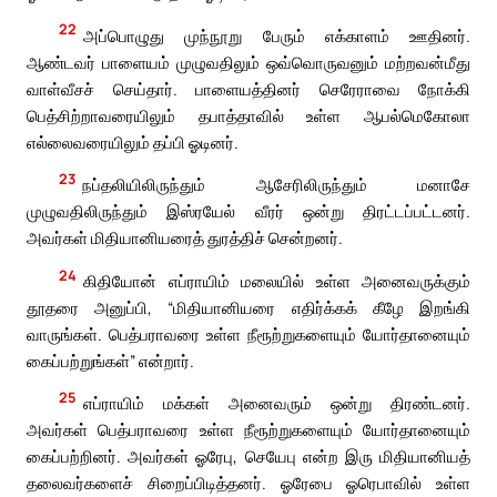
22
அப்பொழுது முந்நூறு பேரும் எக்காளம் ஊதினர்.
ஆண்டவர் பாளையம் முழுவதிலும் ஒவ்வொருவனும் மற்றவன்மீது
வாள்வீசச் செய்தார். பாளையத்தினர் செரேராவை நோக்கி
பெத்சிற்றாவரையிலும் தபாத்தாவில் உள்ள ஆபல்மெகோலா
எல்லைவரையிலும் தப்பி ஓடினர்.
23
நப்தலியிலிருந்தும் ஆசேரிலிருந்தும் மனாசே
முழுவதிலிருந்தும் இஸ்ரயேல் வீரர் ஒன்று திரட்டப்பட்டனர்.
அவர்கள் மிதியானியரைத் துரத்திச் சென்றனர்.
24
கிதியோன் எப்ராயிம் மலையில் உள்ள அனைவருக்கும்
தூதரை அனுப்பி, “மிதியானியரை எதிர்க்கக் கீழே இறங்கி
வாருங்கள். பெத்பராவரை உள்ள நீரூற்றுகளையும் யோர்தானையும்
கைப்பற்றுங்கள்” என்றார்.
25
எப்ராயிம் மக்கள் அனைவரும் ஒன்று திரண்டனர்.
அவர்கள் பெத்பராவரை உள்ள நீரூற்றுகளையும் யோர்தானையும்
கைப்பற்றினர். அவர்கள் ஓரேபு, செயேபு என்ற இரு மிதியானியத்
தலைவர்களைச் சிறைப்பிடித்தனர். ஓரேபை ஓரெபாவில் உள்ள