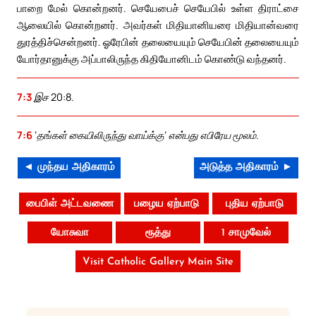
பாறை மேல் கொன்றனர். செயேபைச் செயேபில் உள்ள திராட்சை
ஆலையில் கொன்றனர். அவர்கள் மிதியானியரை மிதியான்வரை
துரத்திச்சென்றனர். ஓரேபின் தலையையும் செயேபின் தலையையும்
யோர்தானுக்கு அப்பாலிருந்த கிதியோனிடம் கொண்டு வந்தனர்.
7:3
இச 20:8.
7:6
‘தங்கள் கையிலிருந்து வாய்க்கு’ என்பது எபிரேய மூலம்.
◄ முந்தய அதிகாரம்
அடுத்த அதிகாரம் ►
பைபிள் அட்டவணை
பழைய ஏற்பாடு
புதிய ஏற்பாடு
யோசுவா
ரூத்து
1 சாமுவேல்
Visit Catholic Gallery Main Site