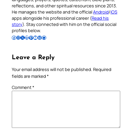
reflections, and other spiritual resources since 2013.
He manages the website and the official
Android
/
iOS
apps alongside his professional career (
Read his
story
). Stay connected with him on the official social
profiles below.
Follow Pradeep on Facebook
Follow Pradeep on Instagram
Follow Pradeep on X
Follow Pradeep on LinkedIn
Follow Pradeep on Pinterest
Subscribe to Pradeep’s Youtube Channel
Follow Pradeep on WordPress
Follow Pradeep on GitHub
Leave a Reply
Your email address will not be published.
Required
fields are marked
*
Comment
*