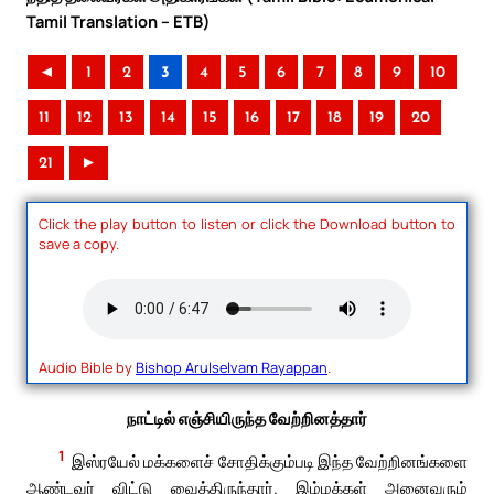
Tamil Translation – ETB)
◄
1
2
3
4
5
6
7
8
9
10
11
12
13
14
15
16
17
18
19
20
21
►
Click the play button to listen or click the Download button to
save a copy.
Audio Bible by
Bishop Arulselvam Rayappan
.
நாட்டில் எஞ்சியிருந்த வேற்றினத்தார்
1
இஸ்ரயேல் மக்களைச் சோதிக்கும்படி இந்த வேற்றினங்களை
ஆண்டவர் விட்டு வைத்திருந்தார். இம்மக்கள் அனைவரும்