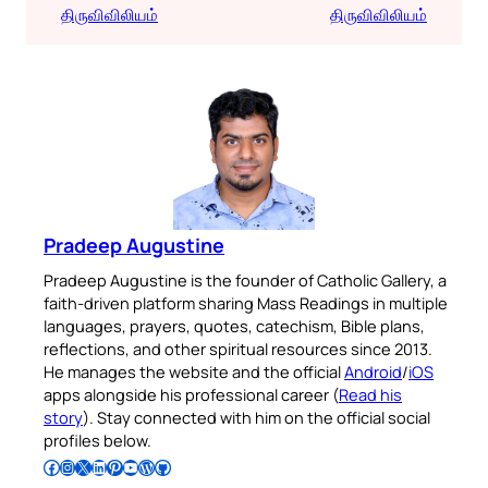
திருவிவிலியம்
திருவிவிலியம்
Pradeep Augustine
Pradeep Augustine is the founder of Catholic Gallery, a
faith-driven platform sharing Mass Readings in multiple
languages, prayers, quotes, catechism, Bible plans,
reflections, and other spiritual resources since 2013.
He manages the website and the official
Android
/
iOS
apps alongside his professional career (
Read his
story
). Stay connected with him on the official social
profiles below.
Follow Pradeep on Facebook
Follow Pradeep on Instagram
Follow Pradeep on X
Follow Pradeep on LinkedIn
Follow Pradeep on Pinterest
Subscribe to Pradeep’s Youtube Channel
Follow Pradeep on WordPress
Follow Pradeep on GitHub