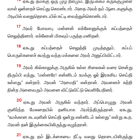
ஏகூது தமக்கு ஒரு முழ நீளமும், இருபக்கம் கருக்குமுள்ள
வாள் ஒன்றைச் செய்து கொண்டார். அதை அவர் தம் ஆடைகளுக்கு
அடியில் வலதுதொடையில் கட்டி வைத்துக்கொண்டார்.
17
அவர் மோவாபு மன்னன் எக்லோனுக்குக் கப்பத்தைச்
செலுத்தினார். எக்லோன் மிகவும் பருத்த மனிதன்.
18
ஏகூது கப்பத்தைச் செலுத்தி முடித்ததும், கப்பப்
பொருள்களைச் சுமந்து வந்த மக்களை அவர் அனுப்பிவிட்டார்.
19
அவர் கில்காலுக்கு அருகில் உள்ள சிலைகள் வரை சென்று
திரும்பி வந்து, “மன்னரே! என்னிடம் உமக்கு ஓர் இரகசிய செய்தி
உள்ளது” என்றார். அவன் “அமைதி” என்றான். அவனைச் சுற்றி
நின்ற அனைவரும் அவனை விட்டுவிட்டு வெளியேறினர்.
20
ஏகூது அவன் அருகில் வந்தார். அப்பொழுது அவன்
குளிர்ந்த மேலறையில் தனியாக அமர்ந்திருந்தான். ஏகூது,
“உமக்கான கடவுளின் செய்தி ஒன்று என்னிடம் உள்ளது” என்று கூற,
அவன் தன் இருக்கையிலிருந்து எழுந்தான்.
21
ஏகூது தம் இடக்கையை நீட்டி வலது தொடையிலிருந்து