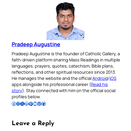
Pradeep Augustine
Pradeep Augustine is the founder of Catholic Gallery, a
faith-driven platform sharing Mass Readings in multiple
languages, prayers, quotes, catechism, Bible plans,
reflections, and other spiritual resources since 2013.
He manages the website and the official
Android
/
iOS
apps alongside his professional career (
Read his
story
). Stay connected with him on the official social
profiles below.
Follow Pradeep on Facebook
Follow Pradeep on Instagram
Follow Pradeep on X
Follow Pradeep on LinkedIn
Follow Pradeep on Pinterest
Subscribe to Pradeep’s Youtube Channel
Follow Pradeep on WordPress
Follow Pradeep on GitHub
Leave a Reply