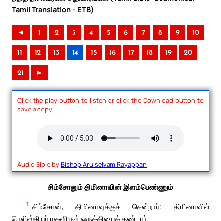
Tamil Translation – ETB)
◄
1
2
3
4
5
6
7
8
9
10
11
12
13
14
15
16
17
18
19
20
21
►
Click the play button to listen or click the Download button to
save a copy.
Audio Bible by
Bishop Arulselvam Rayappan
.
சிம்சோனும் திமினாவின் இளம்பெண்ணும்
1
சிம்சோன், திமினாவுக்குச் சென்றார்; திமினாவில்
பெலிஸ்தியர் மகளிருள் ஒருத்தியைக் கண்டார்.