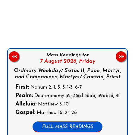
Follow us on Facebook
Follow us on Instagram
Follow us on X
Subscribe to our YouTube Channel
Follow us on WhatsApp
Mass Readings for
<<
>>
7 August 2026,
Friday
Ordinary Weekday/ Sixtus II, Pope, Martyr,
and Companions, Martyrs/ Cajetan, Priest
First:
Nahum 2: 1, 3; 3: 1-3, 6-7
Psalm:
Deuteronomy 32: 35cd-36ab, 39abcd, 41
Alleluia:
Matthew 5: 10
Gospel:
Matthew 16: 24-28
FULL MASS READINGS