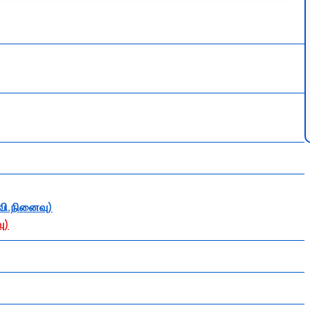
(வி.நினைவு)
ு)