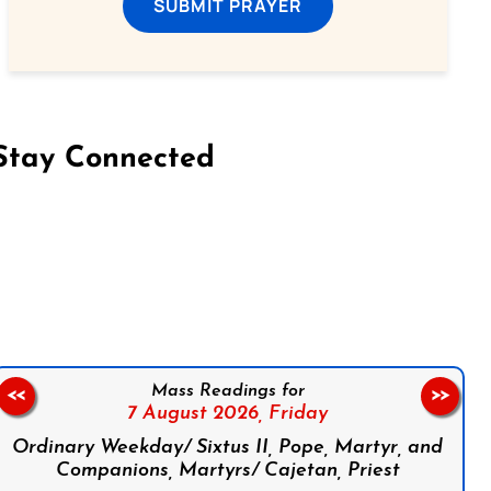
SUBMIT PRAYER
Stay Connected
on Facebook
Follow us on Instagram
Follow us on X
Subscribe to our YouTube Channel
Follow us on WhatsApp
Mass Readings for
<<
>>
7 August 2026,
Friday
Ordinary Weekday/ Sixtus II, Pope, Martyr, and
Companions, Martyrs/ Cajetan, Priest