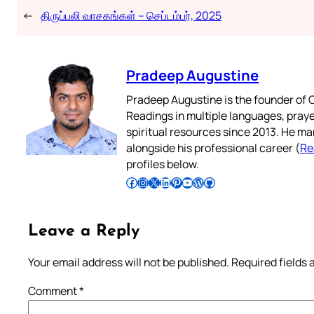
←
திருப்பலி வாசகங்கள் – செப்டம்பர், 2025
Pradeep Augustine
Pradeep Augustine is the founder of C
Readings in multiple languages, praye
spiritual resources since 2013. He ma
alongside his professional career (
Re
profiles below.
Follow Pradeep on Facebook
Follow Pradeep on Instagram
Follow Pradeep on X
Follow Pradeep on LinkedIn
Follow Pradeep on Pinterest
Subscribe to Pradeep’s Youtube Channel
Follow Pradeep on WordPress
Follow Pradeep on GitHub
Leave a Reply
Your email address will not be published.
Required fields
Comment
*