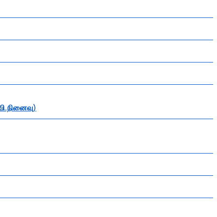
வி.நினைவு)