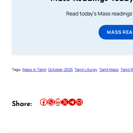
Read today's Mass readings 
MASS REA
Tags:
Mass in Tamil
October-2025
Tamil Liturgy
Tamil Mass
Tamil 
Share this article on Facebook
Share this article on WhatsApp
Share this article on LinkedIn
Share this article on X
Share this article on Telegram
Email this Article
Share: