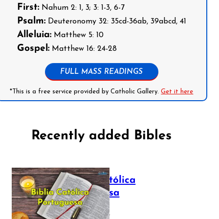
First:
Nahum 2: 1, 3; 3: 1-3, 6-7
Psalm:
Deuteronomy 32: 35cd-36ab, 39abcd, 41
Alleluia:
Matthew 5: 10
Gospel:
Matthew 16: 24-28
FULL MASS READINGS
*This is a free service provided by Catholic Gallery.
Get it here
Recently added Bibles
Bíblia Católica
Portuguesa
July 16, 2025