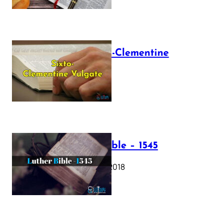
The Sixto-Clementine
Vulgate
July 12, 2025
Luther Bible – 1545
October 17, 2018