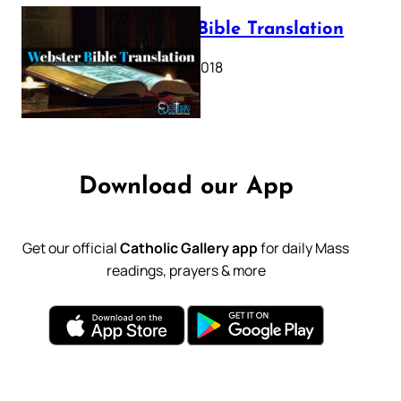
Webster Bible Translation
October 11, 2018
Download our App
Get our official
Catholic Gallery app
for daily Mass
readings, prayers & more