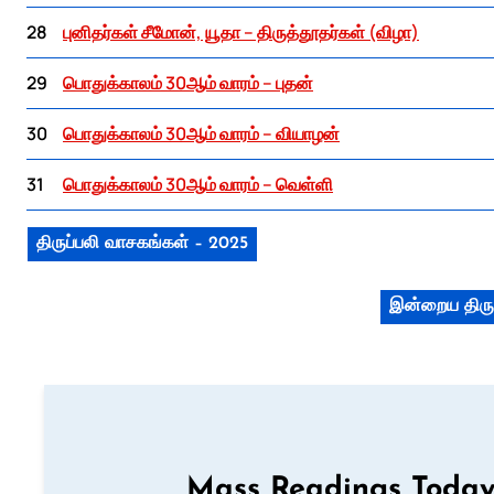
28
புனிதர்கள் சீமோன், யூதா – திருத்தூதர்கள் (விழா)
29
பொதுக்காலம் 30ஆம் வாரம் – புதன்
30
பொதுக்காலம் 30ஆம் வாரம் – வியாழன்
31
பொதுக்காலம் 30ஆம் வாரம் – வெள்ளி
திருப்பலி வாசகங்கள் – 2025
இன்றைய திரு
Mass Readings Today