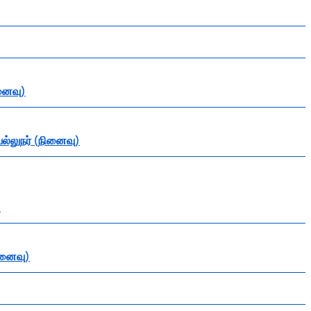
ினைவு)
ல்லுநர் (நினைவு)
)
ினைவு)