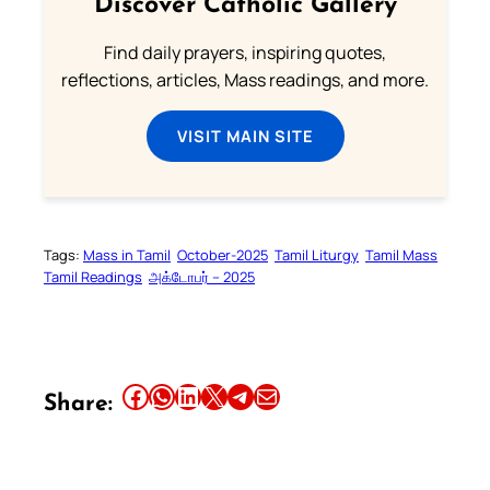
Discover Catholic Gallery
Find daily prayers, inspiring quotes,
reflections, articles, Mass readings, and more.
VISIT MAIN SITE
Tags:
Mass in Tamil
October-2025
Tamil Liturgy
Tamil Mass
Tamil Readings
அக்டோபர் – 2025
Share this article on Facebook
Share this article on WhatsApp
Share this article on LinkedIn
Share this article on X
Share this article on Telegram
Email this Article
Share: