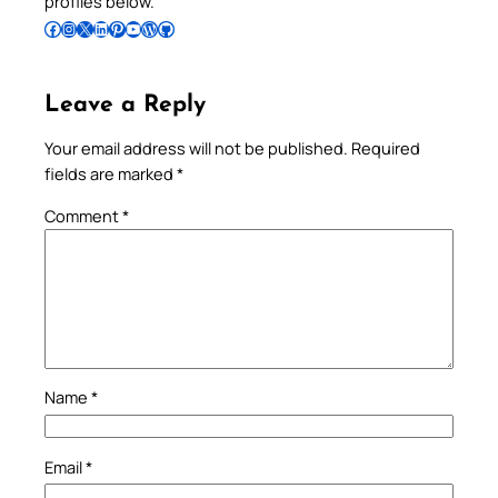
profiles below.
Follow Pradeep on Facebook
Follow Pradeep on Instagram
Follow Pradeep on X
Follow Pradeep on LinkedIn
Follow Pradeep on Pinterest
Subscribe to Pradeep’s Youtube Channel
Follow Pradeep on WordPress
Follow Pradeep on GitHub
Leave a Reply
Your email address will not be published.
Required
fields are marked
*
Comment
*
Name
*
Email
*