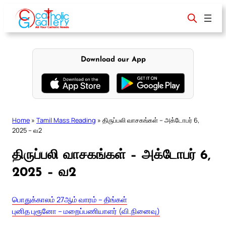
Skip
to
content
Download our App
Home
»
Tamil Mass Reading
»
திருப்பலி வாசகங்கள் – அக்டோபர் 6,
2025 – வ2
திருப்பலி வாசகங்கள் – அக்டோபர் 6,
2025 – வ2
பொதுக்காலம் 27ஆம் வாரம் – திங்கள்
புனித புரூனோ – மறைப்பணியாளர் (வி.நினைவு)