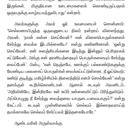
இருங்கள். மிகுதியான உடைமைகளைக் கொண்டிருப்பதால்
ஒருவருக்கு வாழ்வு வந்துவிடாது” என்றார்.
அவர்களுக்கு அவர் ஓர் உவமையைச் சொன்னார்:
“செல்வனாயிருந்த ஒருவனுடைய நிலம் நன்றாய் விளைந்தது.
அவன், ‘நான் என்ன செய்வேன்? என் விளைபொருள்களைச்
சேர்த்து வைக்க இடமில்லையே!’ என்று எண்ணினான். ‘ஒன்று
செய்வேன்; என் களஞ்சியங்களை இடித்து இன்னும் பெரிதாகக்
கட்டுவேன்; அங்கு என் தானியத்தையும் பொருள்களையும் சேர்த்து
வைப்பேன்’. பின்பு, “என் நெஞ்சமே, உனக்குப் பல்லாண்டுகளுக்கு
வேண்டிய பலவகைப் பொருள்கள் வைக்கப்பட்டுள்ளன; நீ ஓய்வெடு;
உண்டு குடித்து, மகிழ்ச்சியில் திளைத்திடு எனச் சொல்வேன்” என்று
தனக்குள் கூறிக்கொண்டான். ஆனால் கடவுள் அவனிடம்,
‘அறிவிலியே, இன்றிரவே உன் உயிர் உன்னைவிட்டுப் பிரிந்துவிடும்.
அப்பொழுது நீ சேர்த்து வைத்தவை யாருடையவையாகும்?’ என்று
கேட்டார். கடவுள் முன்னிலையில் செல்வம் இல்லாதவராய்த்
தமக்காகவே செல்வம் சேர்ப்பவர் இத்தகையோரே.”
ஆண்டவரின் அருள்வாக்கு.