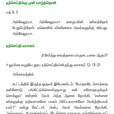
நற்செய்திக்கு முன் வாழ்த்தொலி
மத் 5: 3
அல்லேலூயா, அல்லேலூயா! ஏழையரின் உள்ளத்தோர்
பேறுபெற்றோர்; ஏனெனில் விண்ணரசு அவர்களுக்கு உரியது.
அல்லேலூயா.
நற்செய்தி வாசகம்
நீ சேர்த்து வைத்தவை யாருடையவை ஆகும்?
✠
லூக்கா எழுதிய தூய நற்செய்தியிலிருந்து வாசகம் 12: 13-21
அக்காலத்தில்
கூட்டத்தில் இருந்த ஒருவர் இயேசுவிடம், “போதகரே, சொத்தை
என்னோடு பங்கிட்டுக்கொள்ளுமாறு என் சகோதரருக்குச்
சொல்லும்” என்றார். அவர் அந்த ஆளை நோக்கி, “என்னை
உங்களுக்கு நடுவராகவோ பாகம் பிரிப்பவராகவோ அமர்த்தியவர்
யார்?” என்று கேட்டார். பின்பு அவர் அவர்களை நோக்கி,
“எவ்வகைப் பேராசைக்கும் இடங்கொடாதவாறு எச்சரிக்கையாய்