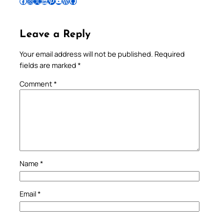
Follow Pradeep on Facebook
Follow Pradeep on Instagram
Follow Pradeep on X
Follow Pradeep on LinkedIn
Follow Pradeep on Pinterest
Subscribe to Pradeep’s Youtube Channel
Follow Pradeep on WordPress
Follow Pradeep on GitHub
Leave a Reply
Your email address will not be published.
Required
fields are marked
*
Comment
*
Name
*
Email
*