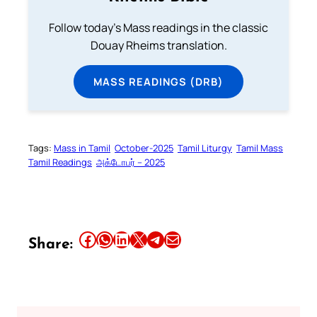
Follow today's Mass readings in the classic
Douay Rheims translation.
MASS READINGS (DRB)
Tags:
Mass in Tamil
October-2025
Tamil Liturgy
Tamil Mass
Tamil Readings
அக்டோபர் – 2025
Share this article on Facebook
Share this article on WhatsApp
Share this article on LinkedIn
Share this article on X
Share this article on Telegram
Email this Article
Share: