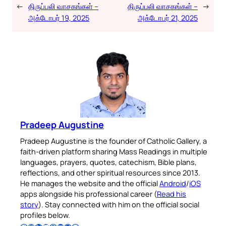
←
திருப்பலி வாசகங்கள் –
திருப்பலி வாசகங்கள் –
→
அக்டோபர் 19, 2025
அக்டோபர் 21, 2025
Pradeep Augustine
Pradeep Augustine is the founder of Catholic Gallery, a
faith-driven platform sharing Mass Readings in multiple
languages, prayers, quotes, catechism, Bible plans,
reflections, and other spiritual resources since 2013.
He manages the website and the official
Android
/
iOS
apps alongside his professional career (
Read his
story
). Stay connected with him on the official social
profiles below.