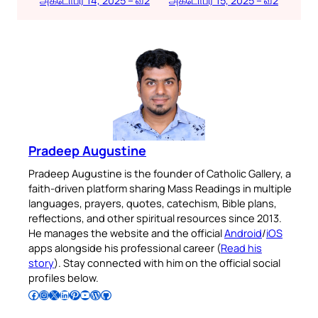
Pradeep Augustine
Pradeep Augustine is the founder of Catholic Gallery, a
faith-driven platform sharing Mass Readings in multiple
languages, prayers, quotes, catechism, Bible plans,
reflections, and other spiritual resources since 2013.
He manages the website and the official
Android
/
iOS
apps alongside his professional career (
Read his
story
). Stay connected with him on the official social
profiles below.
Follow Pradeep on Facebook
Follow Pradeep on Instagram
Follow Pradeep on X
Follow Pradeep on LinkedIn
Follow Pradeep on Pinterest
Subscribe to Pradeep’s Youtube Channel
Follow Pradeep on WordPress
Follow Pradeep on GitHub