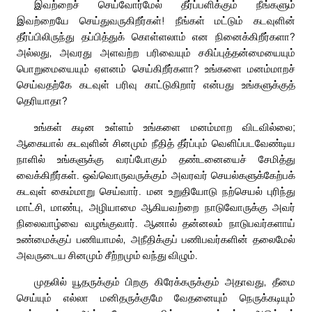
இவற்றைச் செய்வோர்மேல் தீர்ப்பளிக்கும் நீங்களும்
இவற்றையே செய்துவருகிறீர்கள்! நீங்கள் மட்டும் கடவுளின்
தீர்ப்பிலிருந்து தப்பித்துக் கொள்ளலாம் என நினைக்கிறீர்களா?
அல்லது, அவரது அளவற்ற பரிவையும் சகிப்புத்தன்மையையும்
பொறுமையையும் ஏளனம் செய்கிறீர்களா? உங்களை மனம்மாறச்
செய்வதற்கே கடவுள் பரிவு காட்டுகிறார் என்பது உங்களுக்குத்
தெரியாதா?
உங்கள் கடின உள்ளம் உங்களை மனம்மாற விடவில்லை;
ஆகையால் கடவுளின் சினமும் நீதித் தீர்ப்பும் வெளிப்படவேண்டிய
நாளில் உங்களுக்கு வரப்போகும் தண்டனையைச் சேமித்து
வைக்கிறீர்கள். ஒவ்வொருவருக்கும் அவரவர் செயல்களுக்கேற்பக்
கடவுள் கைம்மாறு செய்வார். மன உறுதியோடு நற்செயல் புரிந்து
மாட்சி, மாண்பு, அழியாமை ஆகியவற்றை நாடுவோருக்கு அவர்
நிலைவாழ்வை வழங்குவார். ஆனால் தன்னலம் நாடுபவர்களாய்
உண்மைக்குப் பணியாமல், அநீதிக்குப் பணிபவர்களின் தலைமேல்
அவருடைய சினமும் சீற்றமும் வந்து விழும்.
முதலில் யூதருக்கும் பிறகு கிரேக்கருக்கும் அதாவது, தீமை
செய்யும் எல்லா மனிதருக்குமே வேதனையும் நெருக்கடியும்