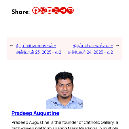
Share this article on Facebook
Share this article on WhatsApp
Share this article on LinkedIn
Share this article on X
Share this article on Telegram
Email this Article
Share:
←
திருப்பலி வாசகங்கள் –
திருப்பலி வாசகங்கள் –
→
அக்டோபர் 23, 2025 – வ2
அக்டோபர் 24, 2025 – வ2
Pradeep Augustine
Pradeep Augustine is the founder of Catholic Gallery, a
faith-driven platform sharing Mass Readings in multiple