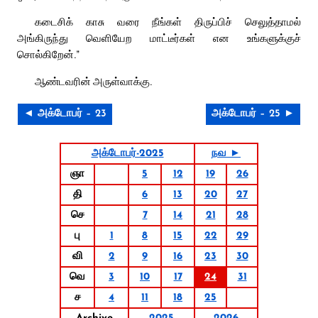
கடைசிக் காசு வரை நீங்கள் திருப்பிச் செலுத்தாமல்
அங்கிருந்து வெளியேற மாட்டீர்கள் என உங்களுக்குச்
சொல்கிறேன்.”
ஆண்டவரின் அருள்வாக்கு.
◄ அக்டோபர் – 23
அக்டோபர் – 25 ►
அக்டோபர்-2025
நவ ►
ஞா
5
12
19
26
தி
6
13
20
27
செ
7
14
21
28
பு
1
8
15
22
29
வி
2
9
16
23
30
வெ
3
10
17
24
31
ச
4
11
18
25