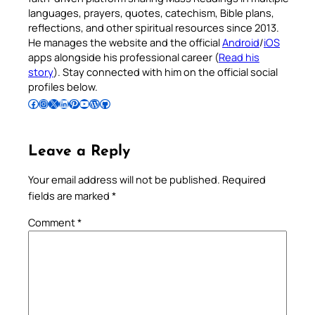
languages, prayers, quotes, catechism, Bible plans,
reflections, and other spiritual resources since 2013.
He manages the website and the official
Android
/
iOS
apps alongside his professional career (
Read his
story
). Stay connected with him on the official social
profiles below.
Follow Pradeep on Facebook
Follow Pradeep on Instagram
Follow Pradeep on X
Follow Pradeep on LinkedIn
Follow Pradeep on Pinterest
Subscribe to Pradeep’s Youtube Channel
Follow Pradeep on WordPress
Follow Pradeep on GitHub
Leave a Reply
Your email address will not be published.
Required
fields are marked
*
Comment
*