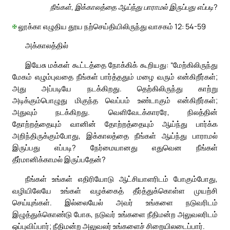
நீங்கள், இக்காலத்தை ஆய்ந்து பாராமல் இருப்பது எப்படி?
✠
லூக்கா எழுதிய தூய நற்செய்தியிலிருந்து வாசகம் 12: 54-59
அக்காலத்தில்
இயேசு மக்கள் கூட்டத்தை நோக்கிக் கூறியது: “மேற்கிலிருந்து
மேகம் எழும்புவதை நீங்கள் பார்த்ததும் மழை வரும் என்கிறீர்கள்;
அது அப்படியே நடக்கிறது. தெற்கிலிருந்து காற்று
அடிக்கும்பொழுது மிகுந்த வெப்பம் உண்டாகும் என்கிறீர்கள்;
அதுவும் நடக்கிறது. வெளிவேடக்காரரே, நிலத்தின்
தோற்றத்தையும் வானின் தோற்றத்தையும் ஆய்ந்து பார்க்க
அறிந்திருக்கும்போது, இக்காலத்தை நீங்கள் ஆய்ந்து பாராமல்
இருப்பது எப்படி? நேர்மையானது எதுவென நீங்கள்
தீர்மானிக்காமல் இருப்பதேன்?
நீங்கள் உங்கள் எதிரியோடு ஆட்சியாளரிடம் போகும்போது,
வழியிலேயே உங்கள் வழக்கைத் தீர்த்துக்கொள்ள முயற்சி
செய்யுங்கள். இல்லையேல் அவர் உங்களை நடுவரிடம்
இழுத்துக்கொண்டு போக, நடுவர் உங்களை நீதிமன்ற அலுவலரிடம்
ஒப்புவிப்பார்; நீதிமன்ற அலுவலர் உங்களைச் சிறையிலடைப்பார்.