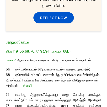
grow in faith.
REFLECT NOW
பதிலுரைப் பாடல்
திபா 119: 66,68. 76,77. 93,94 (பல்லவி: 68b)
பல்லவி:
ஆண்டவரே, எனக்கு உம் விதிமுறைகளைக் கற்பியும்.
66
நன்மதியையும் அறிவாற்றலையும் எனக்குப் புகட்டும்;
68
ஏனெனில், உம் கட்டளைகள் மீது நம்பிக்கை வைக்கின்றேன்.
நீர் நல்லவர்! நன்மையே செய்பவர்; எனக்கு உம் விதிமுறைகளைக்
கற்பியும். –
பல்லவி
76
எனக்கு ஆறுதலளிக்குமாறு உமது பேரன்பு எனக்குக்
கிடைக்கட்டும்; உம் ஊழியனுக்கு வாக்குறுதி அளித்தீர் அன்றோ!
77
நான் பிழைத்திருக்கும்படி உமது இரக்கம் என்னை