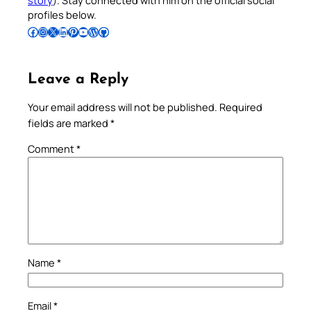
story
). Stay connected with him on the official social
profiles below.
Follow Pradeep on Facebook
Follow Pradeep on Instagram
Follow Pradeep on X
Follow Pradeep on LinkedIn
Follow Pradeep on Pinterest
Subscribe to Pradeep’s Youtube Channel
Follow Pradeep on WordPress
Follow Pradeep on GitHub
Leave a Reply
Your email address will not be published.
Required
fields are marked
*
Comment
*
Name
*
Email
*