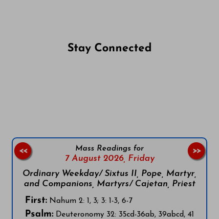
Stay Connected
Follow us on Facebook
Follow us on Instagram
Follow us on X
Subscribe to our YouTube Channel
Follow us on WhatsApp
Mass Readings for
<<
>>
7 August 2026,
Friday
Ordinary Weekday/ Sixtus II, Pope, Martyr,
and Companions, Martyrs/ Cajetan, Priest
First:
Nahum 2: 1, 3; 3: 1-3, 6-7
Psalm:
Deuteronomy 32: 35cd-36ab, 39abcd, 41