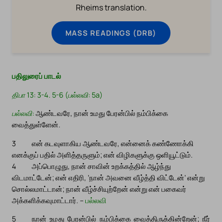
Rheims translation.
MASS READINGS (DRB)
பதிலுரைப் பாடல்
திபா 13: 3-4. 5-6 (பல்லவி: 5a)
பல்லவி:
ஆண்டவரே, நான் உமது பேரன்பில் நம்பிக்கை
வைத்துள்ளேன்.
3
என் கடவுளாகிய ஆண்டவரே, என்னைக் கண்ணோக்கி
எனக்குப் பதில் அளித்தருளும்; என் விழிகளுக்கு ஒளியூட்டும்.
4
அப்பொழுது, நான் சாவின் உறக்கத்தில் ஆழ்ந்து
விடமாட்டேன்; என் எதிரி, ‘நான் அவனை வீழ்த்தி விட்டேன்’ என்று
சொல்லமாட்டான்; நான் வீழ்ச்சியுற்றேன் என்று என் பகைவர்
அக்களிக்கவுமாட்டார். –
பல்லவி
5
நான் உமது பேரன்பில் நம்பிக்கை வைத்திருக்கின்றேன்; நீர்