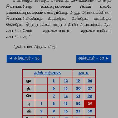
இறையாட்சிக்கு உட்பட்டிருப்பதையும் நீங்கள் புறம்பே
தள்ளப்பட்டிருப்பதையும் பார்க்கும்போது அழுது அங்கலாய்ப்பீர்கள்.
இறையாட்சியின்போது கிழக்கிலும் மேற்கிலும் வடக்கிலும்
தெற்கிலும் இருந்து மக்கள் வந்து பந்தியில் அமர்வார்கள். ஆம்,
கடைசியானோர் முதன்மையாவர்; முதன்மையானோர்
கடைசியாவர்.”
ஆண்டவரின் அருள்வாக்கு.
◄ அக்டோபர் – 28
அக்டோபர் – 30 ►
அக்டோபர்-2025
நவ ►
ஞா
5
12
19
26
தி
6
13
20
27
செ
7
14
21
28
பு
1
8
15
22
29
வி
2
9
16
23
30