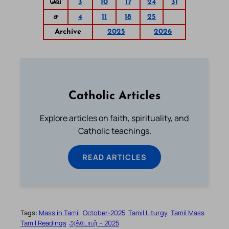
வெ
3
10
17
24
31
ச
4
11
18
25
Archive
2025
2026
Catholic Articles
Explore articles on faith, spirituality, and
Catholic teachings.
READ ARTICLES
Tags:
Mass in Tamil
October-2025
Tamil Liturgy
Tamil Mass
Tamil Readings
அக்டோபர் – 2025