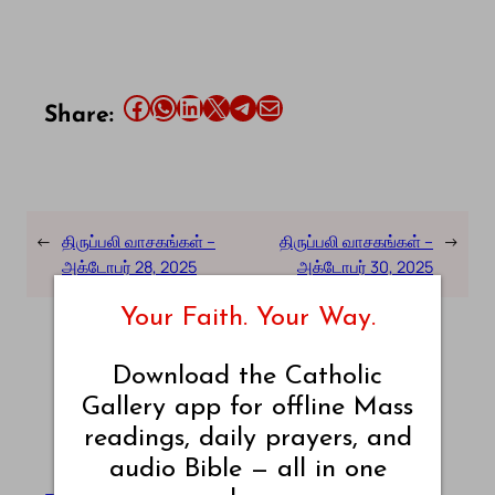
Share this article on Facebook
Share this article on WhatsApp
Share this article on LinkedIn
Share this article on X
Share this article on Telegram
Email this Article
Share:
←
திருப்பலி வாசகங்கள் –
திருப்பலி வாசகங்கள் –
→
அக்டோபர் 28, 2025
அக்டோபர் 30, 2025
Your Faith. Your Way.
Download the Catholic
Gallery app for offline Mass
readings, daily prayers, and
audio Bible — all in one