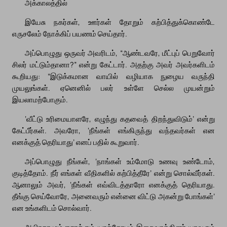
அக்காலத்தில்
இயேசு நகர்கள், ஊர்கள் தோறும் கற்பித்துக்கொண்டே
எருசலேம் நோக்கிப் பயணம் செய்தார்.
அப்பொழுது ஒருவர் அவரிடம், “ஆண்டவரே, மீட்புப் பெறுவோர்
சிலர் மட்டும்தானா?” என்று கேட்டார். அதற்கு அவர் அவர்களிடம்
கூறியது: “இடுக்கமான வாயில் வழியாக நுழைய வருந்தி
முயலுங்கள். ஏனெனில் பலர் உள்ளே செல்ல முயன்றும்
இயலாமற்போகும்.
‘வீட்டு உரிமையாளரே, எழுந்து கதவைத் திறந்துவிடும்’ என்று
கேட்பீர்கள். அவரோ, ‘நீங்கள் எங்கிருந்து வந்தவர்கள் என
எனக்குத் தெரியாது’ எனப் பதில் கூறுவார்.
அப்பொழுது நீங்கள், ‘நாங்கள் உம்மோடு உணவு உண்டோம்,
குடித்தோம். நீர் எங்கள் வீதிகளில் கற்பித்தீரே’ என்று சொல்வீர்கள்.
ஆனாலும் அவர், ‘நீங்கள் எவ்விடத்தாரோ எனக்குத் தெரியாது.
தீங்கு செய்வோரே, அனைவரும் என்னை விட்டு அகன்று போங்கள்’
என உங்களிடம் சொல்வார்.
ஆபிரகாமும் ஈசாக்கும் யாக்கோபும் இறைவாக்கினர் யாவரும்