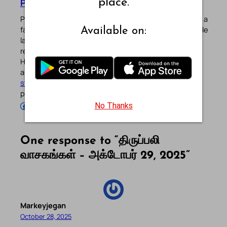
place.
Pradeep Augustine
Pradeep Augustine is the founder of Catholic Gallery, a
faith-driven platform sharing Mass Readings in multiple
Available on:
languages, prayers, quotes, catechism, Bible plans,
reflections, and other spiritual resources since 2013.
He manages the website and the official
Android
/
iOS
apps alongside his professional career (
Read his
story
). Stay connected with him on the official social
profiles below.
Follow Pradeep on Facebook
Follow Pradeep on Instagram
Follow Pradeep on X
Follow Pradeep on LinkedIn
Follow Pradeep on Pinterest
Subscribe to Pradeep’s Youtube Channel
Follow Pradeep on WordPress
Follow Pradeep on GitHub
No Thanks
One response to “திருப்பலி
வாசகங்கள் – அக்டோபர் 29, 2025”
Markeyjegan
October 28, 2025