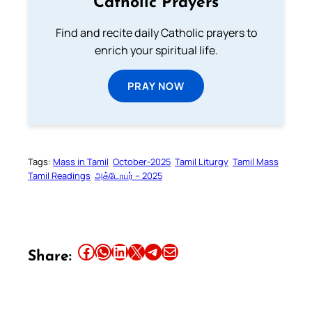
Catholic Prayers
Find and recite daily Catholic prayers to
enrich your spiritual life.
PRAY NOW
Tags:
Mass in Tamil
October-2025
Tamil Liturgy
Tamil Mass
Tamil Readings
அக்டோபர் – 2025
Share this article on Facebook
Share this article on WhatsApp
Share this article on LinkedIn
Share this article on X
Share this article on Telegram
Email this Article
Share: