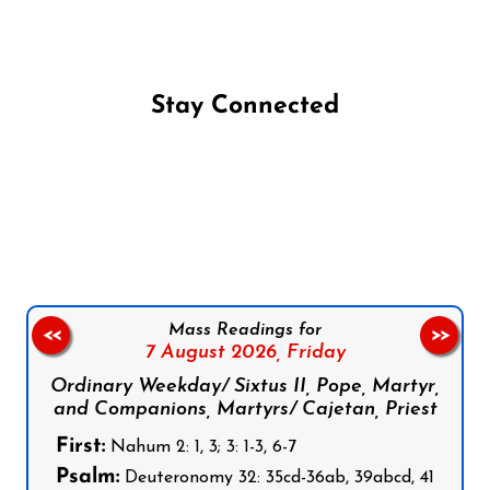
Stay Connected
Follow us on Facebook
Follow us on Instagram
Follow us on X
Subscribe to our YouTube Channel
Follow us on WhatsApp
Mass Readings for
<<
>>
7 August 2026,
Friday
Ordinary Weekday/ Sixtus II, Pope, Martyr,
and Companions, Martyrs/ Cajetan, Priest
First:
Nahum 2: 1, 3; 3: 1-3, 6-7
Psalm:
Deuteronomy 32: 35cd-36ab, 39abcd, 41