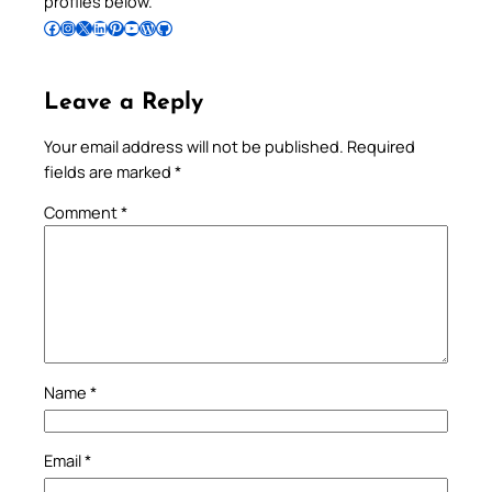
profiles below.
Follow Pradeep on Facebook
Follow Pradeep on Instagram
Follow Pradeep on X
Follow Pradeep on LinkedIn
Follow Pradeep on Pinterest
Subscribe to Pradeep’s Youtube Channel
Follow Pradeep on WordPress
Follow Pradeep on GitHub
Leave a Reply
Your email address will not be published.
Required
fields are marked
*
Comment
*
Name
*
Email
*