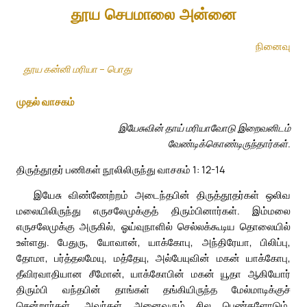
தூய செபமாலை அன்னை
நினைவு
தூய கன்னி மரியா – பொது
முதல் வாசகம்
இயேசுவின் தாய் மரியாவோடு இறைவனிடம்
வேண்டிக்கொண்டிருந்தார்கள்.
திருத்தூதர் பணிகள் நூலிலிருந்து வாசகம் 1: 12-14
இயேசு விண்ணேற்றம் அடைந்தபின் திருத்தூதர்கள் ஒலிவ
மலையிலிருந்து எருசலேமுக்குத் திரும்பினார்கள். இம்மலை
எருசலேமுக்கு அருகில், ஓய்வுநாளில் செல்லக்கூடிய தொலையில்
உள்ளது. பேதுரு, யோவான், யாக்கோபு, அந்திரேயா, பிலிப்பு,
தோமா, பர்த்தலமேயு, மத்தேயு, அல்பேயுவின் மகன் யாக்கோபு,
தீவிரவாதியான சீமோன், யாக்கோபின் மகன் யூதா ஆகியோர்
திரும்பி வந்தபின் தாங்கள் தங்கியிருந்த மேல்மாடிக்குச்
சென்றார்கள். அவர்கள் அனைவரும் சில பெண்களோடும்,