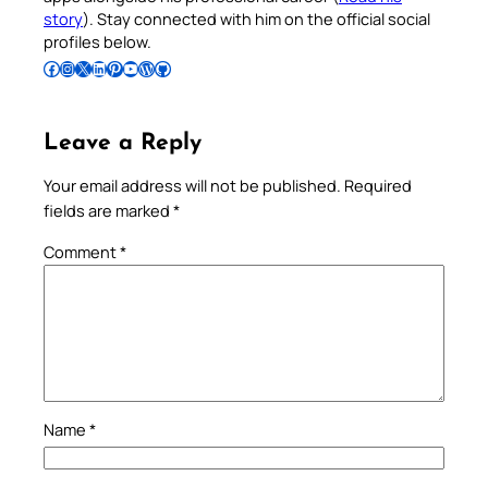
story
). Stay connected with him on the official social
profiles below.
Follow Pradeep on Facebook
Follow Pradeep on Instagram
Follow Pradeep on X
Follow Pradeep on LinkedIn
Follow Pradeep on Pinterest
Subscribe to Pradeep’s Youtube Channel
Follow Pradeep on WordPress
Follow Pradeep on GitHub
Leave a Reply
Your email address will not be published.
Required
fields are marked
*
Comment
*
Name
*