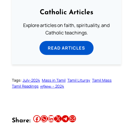
Catholic Articles
Explore articles on faith, spirituality, and
Catholic teachings.
READ ARTICLES
Tags:
July-2024
Mass in Tamil
Tamil Liturgy
Tamil Mass
Tamil Readings
ஜூலை – 2024
Share this article on Facebook
Share this article on WhatsApp
Share this article on LinkedIn
Share this article on X
Share this article on Telegram
Email this Article
Share: