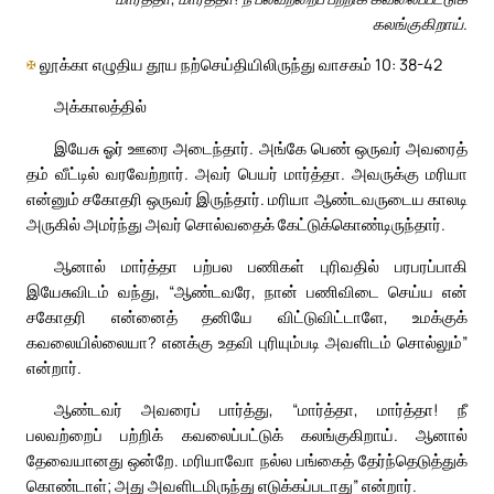
கலங்குகிறாய்.
✠
லூக்கா எழுதிய தூய நற்செய்தியிலிருந்து வாசகம் 10: 38-42
அக்காலத்தில்
இயேசு ஓர் ஊரை அடைந்தார். அங்கே பெண் ஒருவர் அவரைத்
தம் வீட்டில் வரவேற்றார். அவர் பெயர் மார்த்தா. அவருக்கு மரியா
என்னும் சகோதரி ஒருவர் இருந்தார். மரியா ஆண்டவருடைய காலடி
அருகில் அமர்ந்து அவர் சொல்வதைக் கேட்டுக்கொண்டிருந்தார்.
ஆனால் மார்த்தா பற்பல பணிகள் புரிவதில் பரபரப்பாகி
இயேசுவிடம் வந்து, “ஆண்டவரே, நான் பணிவிடை செய்ய என்
சகோதரி என்னைத் தனியே விட்டுவிட்டாளே, உமக்குக்
கவலையில்லையா? எனக்கு உதவி புரியும்படி அவளிடம் சொல்லும்”
என்றார்.
ஆண்டவர் அவரைப் பார்த்து, “மார்த்தா, மார்த்தா! நீ
பலவற்றைப் பற்றிக் கவலைப்பட்டுக் கலங்குகிறாய். ஆனால்
தேவையானது ஒன்றே. மரியாவோ நல்ல பங்கைத் தேர்ந்தெடுத்துக்
கொண்டாள்; அது அவளிடமிருந்து எடுக்கப்படாது” என்றார்.