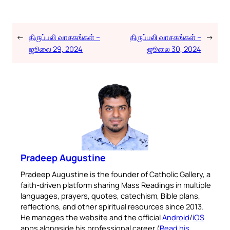
←
திருப்பலி வாசகங்கள் –
திருப்பலி வாசகங்கள் –
→
ஜூலை 29, 2024
ஜூலை 30, 2024
Pradeep Augustine
Pradeep Augustine is the founder of Catholic Gallery, a
faith-driven platform sharing Mass Readings in multiple
languages, prayers, quotes, catechism, Bible plans,
reflections, and other spiritual resources since 2013.
He manages the website and the official
Android
/
iOS
apps alongside his professional career (
Read his