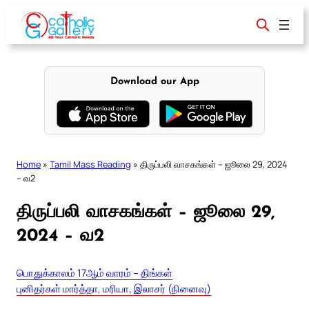
Skip
to
content
Download our App
Home
»
Tamil Mass Reading
»
திருப்பலி வாசகங்கள் – ஜூலை 29, 2024
– வ2
திருப்பலி வாசகங்கள் – ஜூலை 29,
2024 – வ2
பொதுக்காலம் 17ஆம் வாரம் – திங்கள்
புனிதர்கள் மார்த்தா, மரியா, இலாசர் (நினைவு)