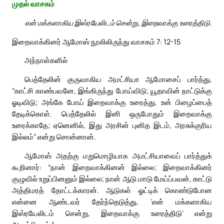
முதல் வாசகம்
என் மக்களாகிய இஸ்ரயேலிடம் சென்று, இறைவாக்கு உரைத்திடு.
இறைவாக்கினர் ஆமோஸ் நூலிலிருந்து வாசகம் 7: 12-15
அந்நாள்களில்
பெத்தேலின் குருவாகிய அமட்சியா ஆமோசைப் பார்த்து,
“காட்சி காண்பவனே, இங்கிருந்து போய்விடு; யூதாவின் நாட்டுக்கு
ஓடிவிடு; அங்கே போய் இறைவாக்கு உரைத்து, உன் பிழைப்பைத்
தேடிக்கொள். பெத்தேலில் இனி ஒருபோதும் இறைவாக்கு
உரைக்காதே; ஏனெனில், இது அரசின் புனித இடம், அரசுக்குரிய
இல்லம்” என்று சொன்னான்.
ஆமோஸ் அதற்கு மறுமொழியாக அமட்சியாவைப் பார்த்துக்
கூறினார்: “நான் இறைவாக்கினன் இல்லை; இறைவாக்கினர்
குழுவில் உறுப்பினனும் இல்லை; நான் ஆடு மாடு மேய்ப்பவன், காட்டு
அத்திமரத் தோட்டக்காரன். ஆடுகள் ஓட்டிக் கொண்டுபோன
என்னை ஆண்டவர் தேர்ந்தெடுத்து, ‘என் மக்களாகிய
இஸ்ரயேலிடம் சென்று, இறைவாக்கு உரைத்திடு’ என்று