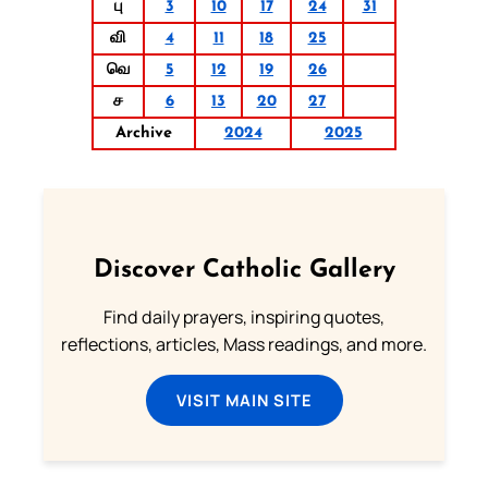
பு
3
10
17
24
31
வி
4
11
18
25
வெ
5
12
19
26
ச
6
13
20
27
Archive
2024
2025
Discover Catholic Gallery
Find daily prayers, inspiring quotes,
reflections, articles, Mass readings, and more.
VISIT MAIN SITE