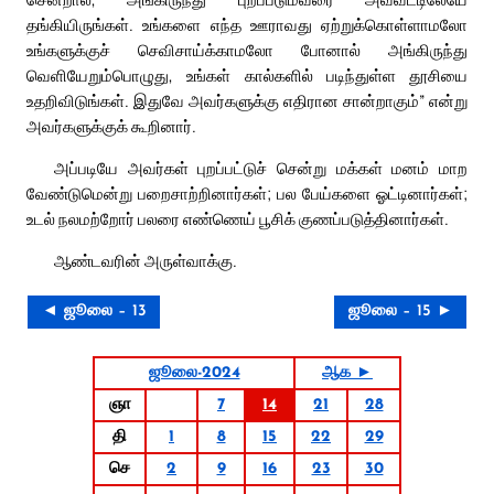
தங்கியிருங்கள். உங்களை எந்த ஊராவது ஏற்றுக்கொள்ளாமலோ
உங்களுக்குச் செவிசாய்க்காமலோ போனால் அங்கிருந்து
வெளியேறும்பொழுது, உங்கள் கால்களில் படிந்துள்ள தூசியை
உதறிவிடுங்கள். இதுவே அவர்களுக்கு எதிரான சான்றாகும்” என்று
அவர்களுக்குக் கூறினார்.
அப்படியே அவர்கள் புறப்பட்டுச் சென்று மக்கள் மனம் மாற
வேண்டுமென்று பறைசாற்றினார்கள்; பல பேய்களை ஓட்டினார்கள்;
உடல் நலமற்றோர் பலரை எண்ணெய் பூசிக் குணப்படுத்தினார்கள்.
ஆண்டவரின் அருள்வாக்கு.
◄ ஜூலை – 13
ஜூலை – 15 ►
ஜூலை-2024
ஆக ►
ஞா
7
14
21
28
தி
1
8
15
22
29
செ
2
9
16
23
30