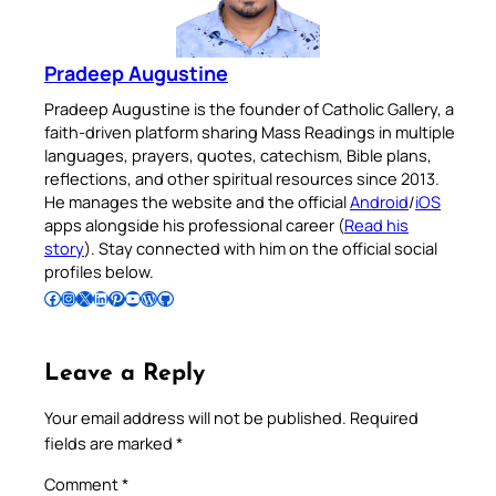
Pradeep Augustine
Pradeep Augustine is the founder of Catholic Gallery, a
faith-driven platform sharing Mass Readings in multiple
languages, prayers, quotes, catechism, Bible plans,
reflections, and other spiritual resources since 2013.
He manages the website and the official
Android
/
iOS
apps alongside his professional career (
Read his
story
). Stay connected with him on the official social
profiles below.
Follow Pradeep on Facebook
Follow Pradeep on Instagram
Follow Pradeep on X
Follow Pradeep on LinkedIn
Follow Pradeep on Pinterest
Subscribe to Pradeep’s Youtube Channel
Follow Pradeep on WordPress
Follow Pradeep on GitHub
Leave a Reply
Your email address will not be published.
Required
fields are marked
*
Comment
*