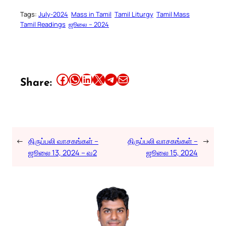
Tags:
July-2024
Mass in Tamil
Tamil Liturgy
Tamil Mass
Tamil Readings
ஜூலை – 2024
Share this article on Facebook
Share this article on WhatsApp
Share this article on LinkedIn
Share this article on X
Share this article on Telegram
Email this Article
Share:
←
திருப்பலி வாசகங்கள் –
திருப்பலி வாசகங்கள் –
→
ஜூலை 13, 2024 – வ2
ஜூலை 15, 2024