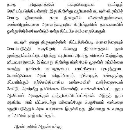
தமது திருவுளத்தின் மறைபொருளை நமக்குத்
தெரியப்படுத்தியுள்ளார். இது கிறிஸ்து வழியாகக் கடவுள் விரும்பிச்
செய்த தீர்மானம். கால நிறைவில் விண்ணிலுள்ளவை,
மண்ணிலுள்ளவை அனைத்தையுமே கிறிஸ்துவின் தலைமையில்
ஒன்று சேர்க்கவேண்டும் என்ற திட்டமே அம்மறைபொருள்.
கடவுள் தமது திருவுளத்தின் திட்டத்தின்படி அனைத்தையும்
செயல்படுத்தி வருகிறார். அவரது தீர்மானத்தால் நாம்
முன்குறிக்கப்பட்டு, கிறிஸ்து வழியாய் அவரது உரிமைப் பேற்றுக்கு
உரியவரானோம். இவ்வாறு கிறிஸ்துவின் மேல் முதலில் நம்பிக்கை
வைத்த நாங்கள் கடவுளுடைய மாட்சியைப் புகழ்ந்துபாட
வேண்டுமென அவர் விரும்பினார். நீங்களும், உங்களுக்கு
மீட்பளிக்கும் நற்செய்தியாகிய உண்மையின் வார்த்தையைக்
கேட்டு, அவர்மீது நம்பிக்கை கொண்டு, வாக்களிக்கப்பட்ட தூய
ஆவியால் அவருக்குள் முத்திரையிடப்பட்டீர்கள். அந்தத் தூய
ஆவியே நாம் மீட்படைந்து உரிமைப்பேறு பெறுவோம் என்பதை
உறுதிப்படுத்தும் அடையாளமாக இருக்கிறது. இவ்வாறு கடவுளது
மாட்சியின் புகழ் விளங்கும்.
ஆண்டவரின் அருள்வாக்கு.