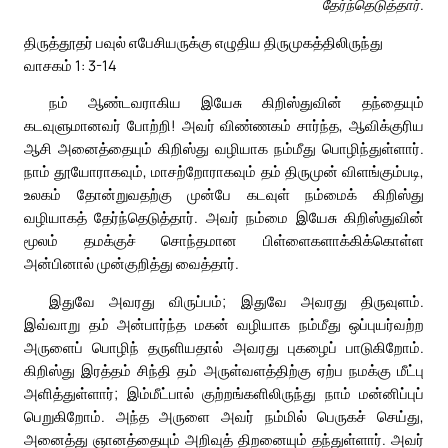
தேர்ந்தெடுத்தார்.
திருத்தூதர் பவுல் எபேசியருக்கு எழுதிய திருமுகத்திலிருந்து
வாசகம் 1: 3-14
நம் ஆண்டவராகிய இயேசு கிறிஸ்துவின் தந்தையும்
கடவுளுமானவர் போற்றி! அவர் விண்ணகம் சார்ந்த, ஆவிக்குரிய
ஆசி அனைத்தையும் கிறிஸ்து வழியாக நம்மீது பொழிந்துள்ளார்.
நாம் தூயோராகவும், மாசற்றோராகவும் தம் திருமுன் விளங்கும்படி,
உலகம் தோன்றுவதற்கு முன்பே கடவுள் நம்மைக் கிறிஸ்து
வழியாகத் தேர்ந்தெடுத்தார். அவர் நம்மை இயேசு கிறிஸ்துவின்
மூலம் தமக்குச் சொந்தமான பிள்ளைகளாக்கிக்கொள்ள
அன்பினால் முன்குறித்து வைத்தார்.
இதுவே அவரது விருப்பம்; இதுவே அவரது திருவுளம்.
இவ்வாறு தம் அன்பார்ந்த மகன் வழியாக நம்மீது ஒப்புயர்வற்ற
அருளைப் பொழிந் தருளியதால் அவரது புகழைப் பாடுகிறோம்.
கிறிஸ்து இரத்தம் சிந்தி தம் அருள்வளத்திற்கு ஏற்ப நமக்கு மீட்பு
அளித்துள்ளார்; இம்மீட்பால் குற்றங்களிலிருந்து நாம் மன்னிப்புப்
பெறுகிறோம். அந்த அருளை அவர் நம்மில் பெருகச் செய்து,
அனைத்து ஞானத்தையும் அறிவுத் திறனையும் தந்துள்ளார். அவர்