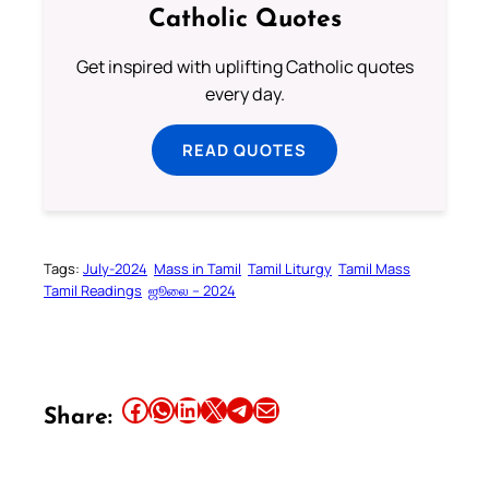
Catholic Quotes
Get inspired with uplifting Catholic quotes
every day.
READ QUOTES
Tags:
July-2024
Mass in Tamil
Tamil Liturgy
Tamil Mass
Tamil Readings
ஜூலை – 2024
Share this article on Facebook
Share this article on WhatsApp
Share this article on LinkedIn
Share this article on X
Share this article on Telegram
Email this Article
Share: