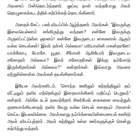
அவரைப் பின்தொடர்ந்தனர். ஓய்வு நாள் வந்தபோது அவர்
தொழுகைக்கூடத்தில் கற்பிக்கத் தொடங்கினார்.
அதைக் கேட்ட பலர் வியப்பில் ஆழ்ந்தனர். அவர்கள், “இவருக்கு
இவையெல்லாம் எங்கிருந்து வந்தன? என்னே இவருக்கு
அருளப்பட்டுள்ள ஞானம்! என்னே இவருடைய கைகளால் ஆகும்
வல்ல செயல்கள்! இவர் தச்சர் அல்லவா! மரியாவின் மகன்தானே!
யாக்கோபு, யோசே, யூதா, சீமோன் ஆகியோர் இவருடைய
சகோதரர் அல்லவா? இவர் சகோதரிகள் இங்கு நம்மோடு
இருக்கிறார்கள் அல்லவா?” என்றார்கள். இவ்வாறு அவரை
ஏற்றுக்கொள்ள அவர்கள் தயங்கினார்கள்.
இயேசு அவர்களிடம், “சொந்த ஊரிலும் சுற்றத்திலும் தம்
வீட்டிலும் தவிர மற்றெங்கும் இறைவாக்கினர் மதிப்புப் பெறுவர்”
என்றார். அங்கே உடல் நலமற்றோர் சிலர்மேல் கைகளை வைத்துக்
குணமாக்கியதைத் தவிர வேறு வல்ல செயல் எதையும் அவரால்
செய்ய இயலவில்லை. அவர்களது நம்பிக்கையின்மையைக் கண்டு
அவர் வியப்புற்றார். அவர் சுற்றிலும் உள்ள ஊர்களுக்குச் சென்று
கற்பித்து வந்தார்.