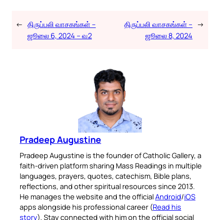
←
திருப்பலி வாசகங்கள் –
திருப்பலி வாசகங்கள் –
→
ஜூலை 6, 2024 – வ2
ஜூலை 8, 2024
Pradeep Augustine
Pradeep Augustine is the founder of Catholic Gallery, a
faith-driven platform sharing Mass Readings in multiple
languages, prayers, quotes, catechism, Bible plans,
reflections, and other spiritual resources since 2013.
He manages the website and the official
Android
/
iOS
apps alongside his professional career (
Read his
story
). Stay connected with him on the official social