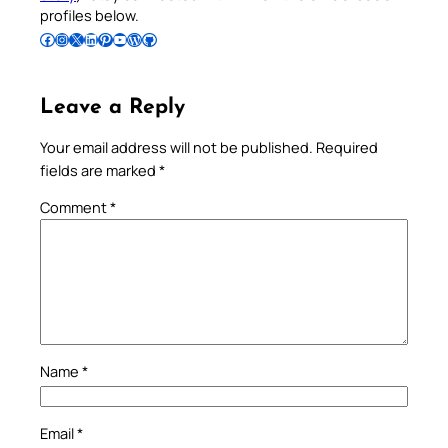
profiles below.
Follow Pradeep on Facebook
Follow Pradeep on Instagram
Follow Pradeep on X
Follow Pradeep on LinkedIn
Follow Pradeep on Pinterest
Subscribe to Pradeep’s Youtube Channel
Follow Pradeep on WordPress
Follow Pradeep on GitHub
Leave a Reply
Your email address will not be published.
Required
fields are marked
*
Comment
*
Name
*
Email
*