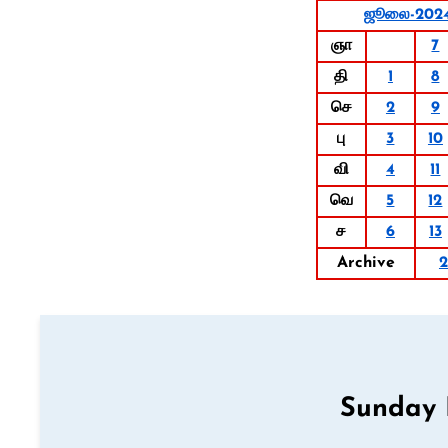
ஜூலை-202
ஞா
7
தி
1
8
செ
2
9
பு
3
10
வி
4
11
வெ
5
12
ச
6
13
Archive
Sunday 