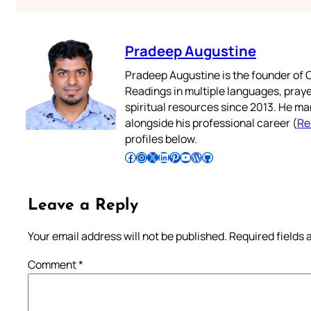
Pradeep Augustine
Pradeep Augustine is the founder of C
Readings in multiple languages, praye
spiritual resources since 2013. He ma
alongside his professional career (
Re
profiles below.
Follow Pradeep on Facebook
Follow Pradeep on Instagram
Follow Pradeep on X
Follow Pradeep on LinkedIn
Follow Pradeep on Pinterest
Subscribe to Pradeep’s Youtube Channel
Follow Pradeep on WordPress
Follow Pradeep on GitHub
Leave a Reply
Your email address will not be published.
Required fields
Comment
*