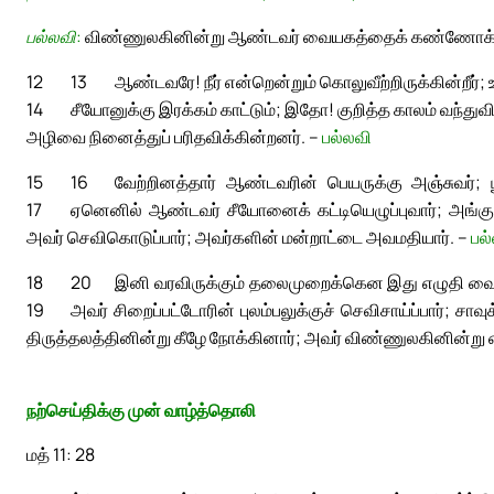
பல்லவி:
விண்ணுலகினின்று ஆண்டவர் வையகத்தைக் கண்ணோக்க
12
13
ஆண்டவரே! நீர் என்றென்றும் கொலுவீற்றிருக்கின்றீர்
14
சீயோனுக்கு இரக்கம் காட்டும்; இதோ! குறித்த காலம் வந்துவி
அழிவை நினைத்துப் பரிதவிக்கின்றனர். –
பல்லவி
15
16
வேற்றினத்தார் ஆண்டவரின் பெயருக்கு அஞ்சுவர்; 
17
ஏனெனில் ஆண்டவர் சீயோனைக் கட்டியெழுப்புவார்; அங்கு அ
அவர் செவிகொடுப்பார்; அவர்களின் மன்றாட்டை அவமதியார். –
பல
18
20
இனி வரவிருக்கும் தலைமுறைக்கென இது எழுதி வைக்கப
19
அவர் சிறைப்பட்டோரின் புலம்பலுக்குச் செவிசாய்ப்பார்; சாவு
திருத்தலத்தினின்று கீழே நோக்கினார்; அவர் விண்ணுலகினின்
நற்செய்திக்கு முன் வாழ்த்தொலி
மத் 11: 28