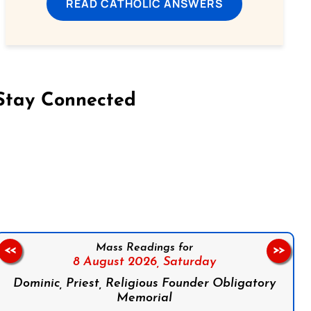
READ CATHOLIC ANSWERS
Stay Connected
on Facebook
Follow us on Instagram
Follow us on X
Subscribe to our YouTube Channel
Follow us on WhatsApp
Mass Readings for
<<
>>
8 August 2026,
Saturday
Dominic, Priest, Religious Founder Obligatory
Memorial