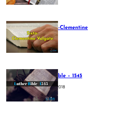
The Sixto-Clementine
Vulgate
July 12, 2025
Luther Bible – 1545
October 17, 2018