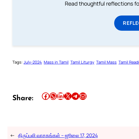
Read thoughtful reflections f
REFL
Tags:
July-2024
Mass in Tamil
Tamil Liturgy
Tamil Mass
Tamil Read
Share this article on Facebook
Share this article on WhatsApp
Share this article on LinkedIn
Share this article on X
Share this article on Telegram
Email this Article
Share:
←
திருப்பலி வாசகங்கள் – ஜூலை 17, 2024