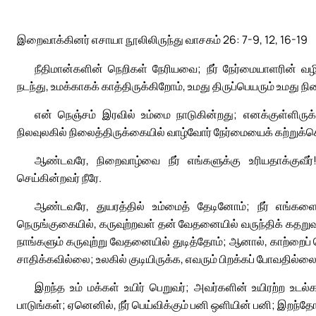
இறைவாக்கினர் எசாயா நூலிலிருந்து வாசகம் 26: 7-9, 12, 16-19
நீதிமான்களின் நெறிகள் நேரியவை; நீர் நேர்மையாளரின் வழ
நடந்து, உமக்காகக் காத்திருக்கிறோம், உமது திருப்பெயரும் உமது 
என் நெஞ்சம் இரவில் உம்மை நாடுகின்றது; எனக்குள்ளிருக்கு
நிலவுலகில் நிலைத்திருக்கையில் வாழ்வோர் நேர்மையைக் கற்றுக்க
ஆண்டவரே, நிறைவாழ்வை நீர் எங்களுக்கு உரியதாக்குவீ
செய்கின்றவர் நீரே.
ஆண்டவரே, துயரத்தில் உம்மைத் தேடினோம்; நீர் எங்களை
நெருங்குகையில், கருவுற்றவள் தன் வேதனையில் வருந்திக் கதறு
நாங்களும் கருவுற்று வேதனையில் துடித்தோம்; ஆனால், காற்றைப
சாதிக்கவில்லை; உலகில் குடியிருக்க, எவரும் பிறக்கப் போவதில்லை
இறந்த உம் மக்கள் உயிர் பெறுவர்; அவர்களின் உயிரற்ற உடல்கள
பாடுங்கள்; ஏனெனில், நீர் பெய்விக்கும் பனி ஒளியின் பனி; இறந்தோர