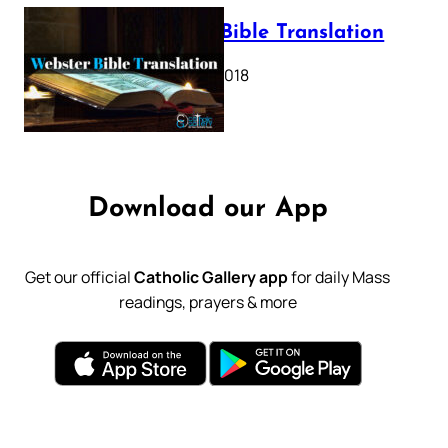
Webster Bible Translation
October 11, 2018
Download our App
Get our official
Catholic Gallery app
for daily Mass
readings, prayers & more